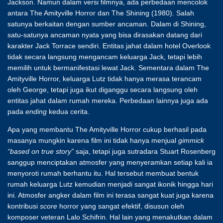
Jackson. Namun dalam versi filmnya, ada perbedaan mencolok
antara The Amityville Horror dan The Shining (1980). Salah
satunya berkaitan dengan sumber ancaman. Dalam di Shining,
satu-satunya ancaman nyata yang bisa dirasakan datang dari
karakter Jack Torrace sendiri. Entitas jahat dalam hotel Overlook
tidak secara langsung mengancam keluarga Jack, tetapi lebih
memilih untuk bermanifestasi lewat Jack. Sementara dalam The
Amityville Horror, keluarga Lutz tidak hanya merasa terancam
oleh George, tetapi juga ikut diganggu secara langsung oleh
entitas jahat dalam rumah mereka. Perbedaan lainnya juga ada
pada
ending
kedua cerita.
Apa yang membantu The Amityville Horror cukup berhasil pada
masanya mungkin karena film ini tidak hanya menjual
gimmick
“based on true story”
saja, tetapi juga sutradara Stuart Rosenberg
sanggup menciptakan atmosfer yang menyeramkan setiap kali ia
menyoroti rumah berhantu itu. Hal tersebut membuat bentuk
rumah keluarga Lutz kemudian menjadi sangat ikonik hingga hari
ini. Atmosfer angker dalam film ini terasa sangat kuat juga karena
kontribusi
score
horror yang sangat efektif, disusun oleh
komposer veteran Lalo Schifrin. Hal lain yang menakutkan dalam