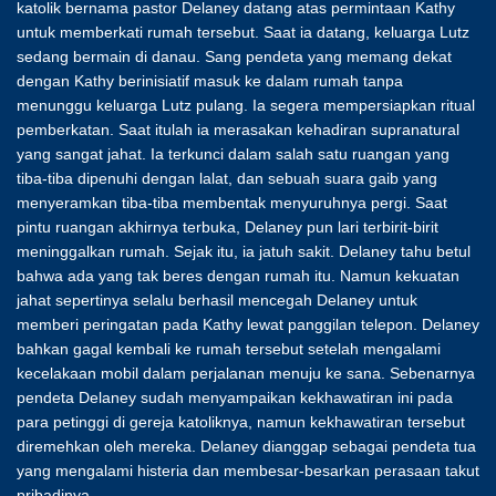
katolik bernama pastor Delaney datang atas permintaan Kathy
untuk memberkati rumah tersebut. Saat ia datang, keluarga Lutz
sedang bermain di danau. Sang pendeta yang memang dekat
dengan Kathy berinisiatif masuk ke dalam rumah tanpa
menunggu keluarga Lutz pulang. Ia segera mempersiapkan ritual
pemberkatan. Saat itulah ia merasakan kehadiran supranatural
yang sangat jahat. Ia terkunci dalam salah satu ruangan yang
tiba-tiba dipenuhi dengan lalat, dan sebuah suara gaib yang
menyeramkan tiba-tiba membentak menyuruhnya pergi. Saat
pintu ruangan akhirnya terbuka, Delaney pun lari terbirit-birit
meninggalkan rumah. Sejak itu, ia jatuh sakit. Delaney tahu betul
bahwa ada yang tak beres dengan rumah itu. Namun kekuatan
jahat sepertinya selalu berhasil mencegah Delaney untuk
memberi peringatan pada Kathy lewat panggilan telepon. Delaney
bahkan gagal kembali ke rumah tersebut setelah mengalami
kecelakaan mobil dalam perjalanan menuju ke sana. Sebenarnya
pendeta Delaney sudah menyampaikan kekhawatiran ini pada
para petinggi di gereja katoliknya, namun kekhawatiran tersebut
diremehkan oleh mereka. Delaney dianggap sebagai pendeta tua
yang mengalami histeria dan membesar-besarkan perasaan takut
pribadinya.