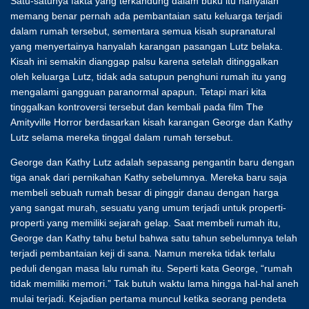
Satu-satunya fakta yang terkandung dalam buku itu hanyalah
memang benar pernah ada pembantaian satu keluarga terjadi
dalam rumah tersebut, sementara semua kisah supranatural
yang menyertainya hanyalah karangan pasangan Lutz belaka.
Kisah ini semakin dianggap palsu karena setelah ditinggalkan
oleh keluarga Lutz, tidak ada satupun penghuni rumah itu yang
mengalami gangguan paranormal apapun. Tetapi mari kita
tinggalkan kontroversi tersebut dan kembali pada film The
Amityville Horror berdasarkan kisah karangan George dan Kathy
Lutz selama mereka tinggal dalam rumah tersebut.
George dan Kathy Lutz adalah sepasang pengantin baru dengan
tiga anak dari pernikahan Kathy sebelumnya. Mereka baru saja
membeli sebuah rumah besar di pinggir danau dengan harga
yang sangat murah, sesuatu yang umum terjadi untuk properti-
properti yang memiliki sejarah gelap. Saat membeli rumah itu,
George dan Kathy tahu betul bahwa satu tahun sebelumnya telah
terjadi pembantaian keji di sana. Namun mereka tidak terlalu
peduli dengan masa lalu rumah itu. Seperti kata George, “rumah
tidak memiliki memori.” Tak butuh waktu lama hingga hal-hal aneh
mulai terjadi. Kejadian pertama muncul ketika seorang pendeta