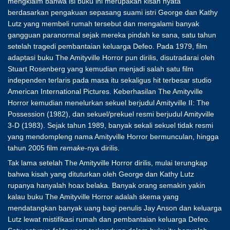
mengklaim bahwa isi buku ini merupakan kisah nyata
berdasarkan pengakuan sepasang suami istri George dan Kathy
Lutz yang membeli rumah tersebut dan mengalami banyak
gangguan paranormal sejak mereka pindah ke sana, satu tahun
setelah tragedi pembantaian keluarga Defeo. Pada 1979, film
adaptasi buku The Amityville Horror pun dirilis, disutradarai oleh
Stuart Rosenberg yang kemudian menjadi salah satu film
independen terlaris pada masa itu sekaligus hit terbesar studio
American International Pictures. Keberhasilan The Amityville
Horror kemudian menelurkan sekuel berjudul Amityville II: The
Possession (1982), dan sekuel/prekuel resmi berjudul Amityville
3-D (1983). Sejak tahun 1989, banyak sekali sekuel tidak resmi
yang mendompleng nama Amityville Horror bermunculan, hingga
tahun 2005 film
remake
-nya dirilis.
Tak lama setelah The Amityville Horror dirilis, mulai terungkap
bahwa kisah yang dituturkan oleh George dan Kathy Lutz
rupanya hanyalah hoax belaka. Banyak orang semakin yakin
kalau buku The Amityville Horror adalah skema yang
mendatangkan banyak uang bagi penulis Jay Anson dan keluarga
Lutz lewat mistifikasi rumah dan pembantaian keluarga Defeo.