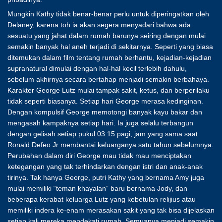
Mungkin Kathy tidak benar-benar perlu untuk diperingatkan oleh
Delaney, karena toh ia akan segera menyadari bahwa ada
sesuatu yang jahat dalam rumah barunya seiring dengan mulai
semakin banyak hal aneh terjadi di sekitarnya. Seperti yang biasa
ditemukan dalam film tentang rumah berhantu, kejadian-kejadian
supranatural dimulai dengan hal-hal kecil terlebih dahulu,
sebelum akhirnya secara bertahap menjadi semakin berbahaya.
Karakter George Lutz mulai tampak sakit, ketus, dan berperilaku
tidak seperti biasanya. Setiap hari George merasa kedinginan.
Dengan kompulsif George memotongi banyak kayu bakar dan
mengasah kampaknya setiap hari. Ia juga selalu terbangun
dengan gelisah setiap pukul 03:15 pagi, jam yang sama saat
Ronald Defeo Jr membantai keluarganya satu tahun sebelumnya.
Perubahan dalam diri George mau tidak mau menciptakan
ketegangan yang tak terhindarkan dengan istri dan anak-anak
tirinya. Tak hanya George, putri Kathy yang bernama Amy juga
mulai memiliki “teman khayalan” baru bernama Jody, dan
beberapa kerabat keluarga Lutz yang kebetulan relijius atau
memiliki indera ke-enam merasakan sakit yang tak bisa dijelaskan
setiap kali mereka mendekati rumah. Semuanya menjadi semakin