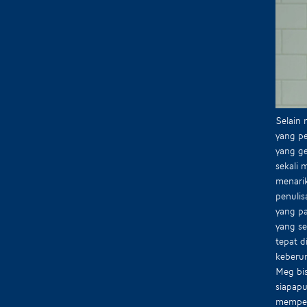
Selain 
yang pe
yang g
sekali 
menarik
penulis
yang pa
yang s
tepat d
keberu
Meg bis
siapapu
memper