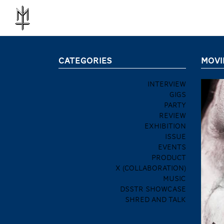
CATEGORIES
MOVI
INTERVIEW
GIGS
PARTY
REVIEW
EXHIBITION
ISSUE
EVENTS
PRODUCT
X (COLLABORATION)
MUSIC
DSSTR SHOWCASE
SHRED AND TALK