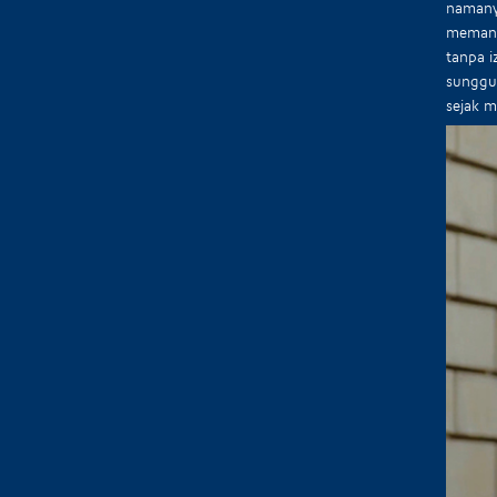
namanya
memang
tanpa 
sungguh
sejak m