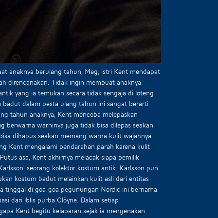
at anaknya berulang tahun, Meg, istri Kent mendapat
ah direncanakan. Tidak ingin membuat anaknya
tik yang ia temukan secara tidak sengaja di loteng
 badut dalam pesta ulang tahun ini sangat berarti
lang tahun anaknya, Kent mencoba melepaskan
 berwarna warninya juga tidak bisa dilepas seakan
k bisa dihapus seakan memang warna kulit wajahnya
ung Kent mengalami pendarahan parah karena kulit
Putus asa, Kent akhirnya melacak siapa pemilik
lsson, seorang kolektor kostum antik. Karlsson pun
an kostum badut melainkan kulit asli dari entitas
ala tinggal di goa-goa pegunungan Nordic ini bernama
si dari iblis purba Clöyne. Dalam setiap
gapa Kent begitu kelaparan sejak ia mengenakan