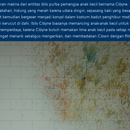
ran makna dari entitas iblis purba pemangsa anak kecil bernama Clöyne. I
atahari, hidung yang merah karena udara dingin, sepasang kaki yang besar,
ut kemudian bergeser menjadi konyol dalam kostum badut penghibur mod
i kerucut di dahi. Iblis Clöyne biasanya memancing anak-anak kecil untuk
emperdaya, karena Clöyne butuh memakan lima anak kecil pada setiap musi
angat menarik sekaligus mengerikan, dan membedakan Clown dengan fil