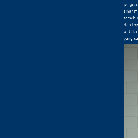
pergese
sinar m
terseb
dan top
untuk m
yang s