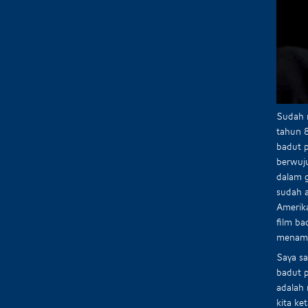
Sudah 
tahun 8
badut p
berwuju
dalam g
sudah a
Amerika
film ba
menamba
Saya sa
badut 
adalah 
kita ke