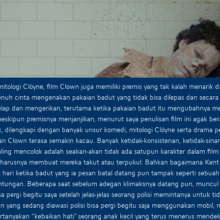
mitologi Clöyne, film Clown juga memiliki premis yang tak kalah menarik
nuh cinta mengenakan pakaian badut yang tidak bisa dilepas dan secara p
elap dan mengerikan, terutama ketika pakaian badut itu mengubahnya m
meskipun premisnya menjanjikan, menurut saya penulisan film ini agak be
, dilengkapi dengan banyak unsur komedi, mitologi Clöyne serta drama pe
an Clown terasa semakin kacau. Banyak ketidak-konsistenan, ketidak-si
ling mencolok adalah seakan-akan tidak ada satupun karakter dalam film 
eharusnya membuat mereka takut atau terpukul. Bahkan bagaimana Kent
i hari ketika badut yang ia pesan batal datang pun tampak seperti sebua
ntungan. Beberapa saat sebelum adegan klimaksnya datang pun, muncul
a pergi begitu saya setelah jelas-jelas seorang polisi memintanya untuk t
n yang sedang diawasi polisi bisa pergi begitu saja menggunakan mobil, me
tanyakan “kebaikan hati” seorang anak kecil yang terus menerus mende