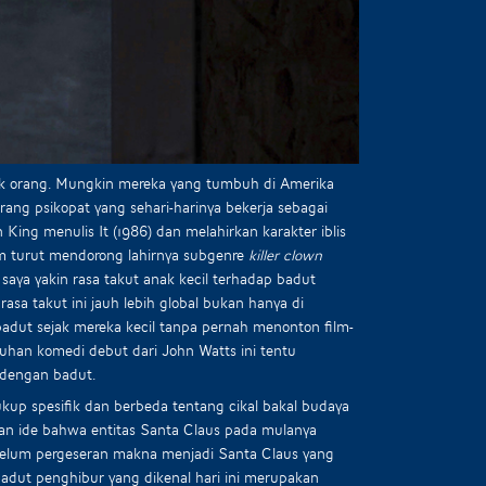
ak orang. Mungkin mereka yang tumbuh di Amerika
ang psikopat yang sehari-harinya bekerja sebagai
King menulis It (1986) dan melahirkan karakter iblis
lm turut mendorong lahirnya subgenre
killer clown
ya yakin rasa takut anak kecil terhadap badut
sa takut ini jauh lebih global bukan hanya di
adut sejak mereka kecil tanpa pernah menonton film-
tuhan komedi debut dari John Watts ini tentu
t dengan badut.
kup spesifik dan berbeda tentang cikal bakal budaya
engan ide bahwa entitas Santa Claus pada mulanya
ebelum pergeseran makna menjadi Santa Claus yang
badut penghibur yang dikenal hari ini merupakan