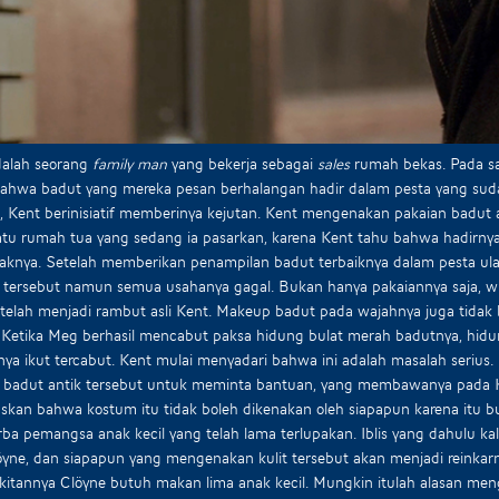
dalah seorang
family man
yang bekerja sebagai
sales
rumah bekas. Pada sa
bahwa badut yang mereka pesan berhalangan hadir dalam pesta yang sud
 Kent berinisiatif memberinya kejutan. Kent mengenakan pakaian badut an
atu rumah tua yang sedang ia pasarkan, karena Kent tahu bahwa hadirnya
naknya. Setelah memberikan penampilan badut terbaiknya dalam pesta u
tersebut namun semua usahanya gagal. Bukan hanya pakaiannya saja, wig
 telah menjadi rambut asli Kent. Makeup badut pada wajahnya juga tida
. Ketika Meg berhasil mencabut paksa hidung bulat merah badutnya, hid
ya ikut tercabut. Kent mulai menyadari bahwa ini adalah masalah serius. 
badut antik tersebut untuk meminta bantuan, yang membawanya pada Kar
skan bahwa kostum itu tidak boleh dikenakan oleh siapapun karena itu buk
urba pemangsa anak kecil yang telah lama terlupakan. Iblis yang dahulu k
yne, dan siapapun yang mengenakan kulit tersebut akan menjadi reinkarna
itannya Clöyne butuh makan lima anak kecil. Mungkin itulah alasan men