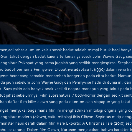
menjadi rahasia umum kalau sosok badut adalah mimpi buruk bagi bany
0-an takut dengan badut karena terkenalnya sosok John Wayne Gacy, seor
enghibur. Psikopat yang sama jugalah yang sedikit menginspirasi Stephen 
d badut bernama Pennywise. Dibuatnya adaptasi It (1990) dalam versi fi
enre horor yang semakin menambah kengerian pada citra badut. Namun sa
da jauh sebelum John Wayne Gacy dan Pennywise hadir di dunia ini, dan ra
. Saya yakin ada banyak anak kecil di negara manapun yang takut pada b
dut jahat sebelumnya. Film supranatural / body-horror dengan sedikit sen
h daftar film killer clown yang perlu ditonton oleh siapapun yang taku
ngat menyukai bagaimana film ini menghadirkan mitologi original yang cu
penghibur modern (
clown
), yaitu mitologi iblis Clöyne. Sepintas mirip d
monster haus darah dalam film Rare Exports: A Christmas Tale (2010) s
tahui sekarang. Dalam film Clown, Karlsson menjelaskan bahwa karakter 