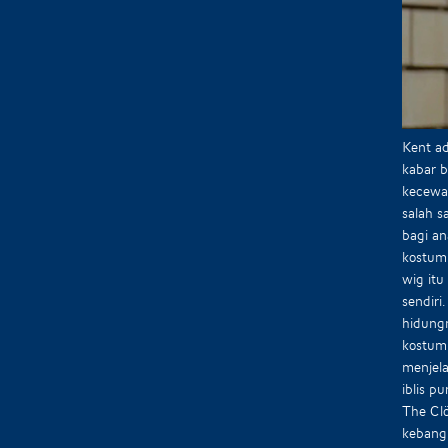
Kent a
kabar 
kecewa,
salah s
bagi a
kostum 
wig itu
sendiri
hidungn
kostum 
menjela
iblis p
The Clö
kebangk