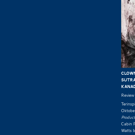
CLOW
Sutra
Kanada
Review
Terinspi
Oktober
Product
Cabin F
Watts b