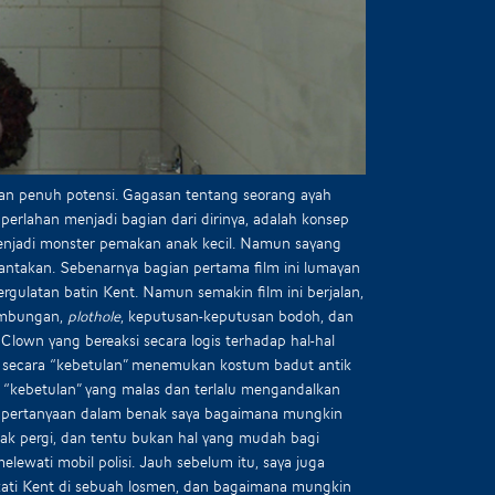
 dan penuh potensi. Gagasan tentang seorang ayah
erlahan menjadi bagian dari dirinya, adalah konsep
enjadi monster pemakan anak kecil. Namun sayang
rantakan. Sebenarnya bagian pertama film ini lumayan
rgulatan batin Kent. Namun semakin film ini berjalan,
nambungan,
plothole
, keputusan-keputusan bodoh, dan
Clown yang bereaksi secara logis terhadap hal-hal
 secara “kebetulan” menemukan kostum badut antik
h “kebetulan” yang malas dan terlalu mengandalkan
 pertanyaan dalam benak saya bagaimana mungkin
idak pergi, dan tentu bukan hal yang mudah bagi
lewati mobil polisi. Jauh sebelum itu, saya juga
kati Kent di sebuah losmen, dan bagaimana mungkin