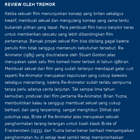
Review oleh Tremor
Ketika sebuah film menunjukkan konsep yang brilian sekaligus
kreatif, membuat sekuel dan mengulang konsep yang sama tentu
bukanlah pilihan yang tepat. Para pembuat film harus berpikir keras
untuk memberikan sesuatu yang lebih dibandingkan film
pertamanya. Banyak proyek sekuel film bisa dibilang gagal karena
penulis film tidak sanggup memenuhi kebutuhan tersebut. Re-
Animator (1985) yang disutradarai oleh Stuart Gordon jelas
merupakan salah satu film komedi horor terbaik di tahun 1980-an.
Membuat sekuel dari film yang sudah terlanjur mendapat gelar
cult
seperti Re-Animator merupakan keputusan yang cukup beresiko
sekaligus menantang, karena Re-Animator sudah terlalu sempurna
tanpa perlu adanya cerita lanjutan. Tak sampai lima tahun
kemudian, produser dari film pertama Re-Animator, Brian Yuzna,
membuktikan kalau ia sanggup membuat sekuel yang cukup
berhasil, dan yang terpenting: sangat menghibur. Dilihat dari
judulnya saja, Bride of Re-Animator jelas merupakan sebuah
penghormatan terang-terangan untuk kisah klasik Bride of
Frankenstein (1935), dan Yuzna benar-benar berhasil menyampaikan
penghormatan itu di setiap level sambil tetap memprioritaskan