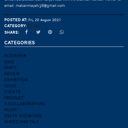
email: makanmayat138@gmail.com
Posted at:
Fri, 20 August 2021
Category:
Review
Share:
CATEGORIES
INTERVIEW
GIGS
PARTY
REVIEW
EXHIBITION
ISSUE
EVENTS
PRODUCT
X (COLLABORATION)
MUSIC
DSSTR SHOWCASE
SHRED AND TALK