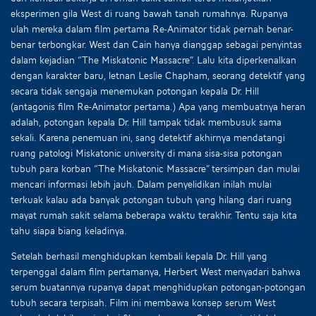
eksperimen gila West di ruang bawah tanah rumahnya. Rupanya
ulah mereka dalam film pertama Re-Animator tidak pernah benar-
benar terbongkar. West dan Cain hanya dianggap sebagai penyintas
dalam kejadian “The Miskatonic Massacre”. Lalu kita diperkenalkan
dengan karakter baru, letnan Leslie Chapham, seorang detektif yang
secara tidak sengaja menemukan potongan kepala Dr. Hill
(antagonis film Re-Animator pertama.) Apa yang membuatnya heran
adalah, potongan kepala Dr. Hill tampak tidak membusuk sama
sekali. Karena penemuan ini, sang detektif akhirnya mendatangi
ruang patologi Miskatonic university di mana sisa-sisa potongan
tubuh para korban “The Miskatonic Massacre” tersimpan dan mulai
mencari informasi lebih jauh. Dalam penyelidikan inilah mulai
terkuak kalau ada banyak potongan tubuh yang hilang dari ruang
mayat rumah sakit selama beberapa waktu terakhir. Tentu saja kita
tahu siapa biang keladinya.
Setelah berhasil menghidupkan kembali kepala Dr. Hill yang
terpenggal dalam film pertamanya, Herbert West menyadari bahwa
serum buatannya rupanya dapat menghidupkan potongan-potongan
tubuh secara terpisah. Film ini membawa konsep serum West