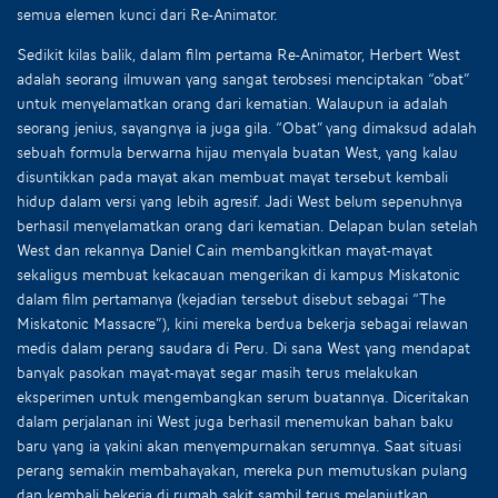
semua elemen kunci dari Re-Animator.
Sedikit kilas balik, dalam film pertama Re-Animator, Herbert West
adalah seorang ilmuwan yang sangat terobsesi menciptakan “obat”
untuk menyelamatkan orang dari kematian. Walaupun ia adalah
seorang jenius, sayangnya ia juga gila. “Obat” yang dimaksud adalah
sebuah formula berwarna hijau menyala buatan West, yang kalau
disuntikkan pada mayat akan membuat mayat tersebut kembali
hidup dalam versi yang lebih agresif. Jadi West belum sepenuhnya
berhasil menyelamatkan orang dari kematian. Delapan bulan setelah
West dan rekannya Daniel Cain membangkitkan mayat-mayat
sekaligus membuat kekacauan mengerikan di kampus Miskatonic
dalam film pertamanya (kejadian tersebut disebut sebagai “The
Miskatonic Massacre”), kini mereka berdua bekerja sebagai relawan
medis dalam perang saudara di Peru. Di sana West yang mendapat
banyak pasokan mayat-mayat segar masih terus melakukan
eksperimen untuk mengembangkan serum buatannya. Diceritakan
dalam perjalanan ini West juga berhasil menemukan bahan baku
baru yang ia yakini akan menyempurnakan serumnya. Saat situasi
perang semakin membahayakan, mereka pun memutuskan pulang
dan kembali bekerja di rumah sakit sambil terus melanjutkan