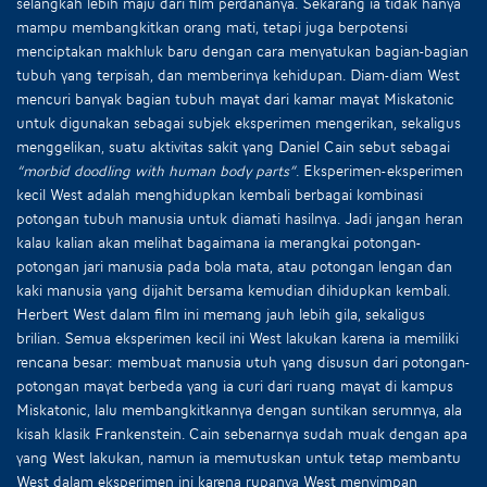
selangkah lebih maju dari film perdananya. Sekarang ia tidak hanya
mampu membangkitkan orang mati, tetapi juga berpotensi
menciptakan makhluk baru dengan cara menyatukan bagian-bagian
tubuh yang terpisah, dan memberinya kehidupan. Diam-diam West
mencuri banyak bagian tubuh mayat dari kamar mayat Miskatonic
untuk digunakan sebagai subjek eksperimen mengerikan, sekaligus
menggelikan, suatu aktivitas sakit yang Daniel Cain sebut sebagai
“morbid doodling with human body parts”
. Eksperimen-eksperimen
kecil West adalah menghidupkan kembali berbagai kombinasi
potongan tubuh manusia untuk diamati hasilnya. Jadi jangan heran
kalau kalian akan melihat bagaimana ia merangkai potongan-
potongan jari manusia pada bola mata, atau potongan lengan dan
kaki manusia yang dijahit bersama kemudian dihidupkan kembali.
Herbert West dalam film ini memang jauh lebih gila, sekaligus
brilian. Semua eksperimen kecil ini West lakukan karena ia memiliki
rencana besar: membuat manusia utuh yang disusun dari potongan-
potongan mayat berbeda yang ia curi dari ruang mayat di kampus
Miskatonic, lalu membangkitkannya dengan suntikan serumnya, ala
kisah klasik Frankenstein. Cain sebenarnya sudah muak dengan apa
yang West lakukan, namun ia memutuskan untuk tetap membantu
West dalam eksperimen ini karena rupanya West menyimpan