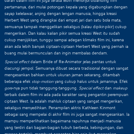
darah dalam film ini juga terasa lebih menonjol dibanding film
pertamanya, dari mulai potongan kepala yang digabungkan dengan
sayap kelelawar, anjing dengan lengan manusia, hingga kreasi
Herbert West yang dirangkai dari empat jari dan satu bola mata,
semuanya tampak menggelikan sekaligus (kalau dipikir-pikir) cukup
mengerikan. Dan kalau kalian pikir semua kreasi West itu sudah
cukup menjijikkan, tunggu sampai adegan klimaks film ini, karena
akan ada lebih banyak ciptaan-ciptaan Herbert West yang pernah ia
buang mulai bermunculan dan ingin membalas dendam.
Special effect
dalam Bride of Re-Animator jelas pantas untuk
diacungi jempol. Semuanya dibuat secara tradisional dengan sangat
mengesankan bahkan untuk ukuran jaman sekarang, ditambah
beberapa efek
stop-motion
yang cukup halus untuk jamannya. Efek
gore
-nya pun tidak tanggung-tanggung.
Special effect
dan
makeup
terbaik dalam film ini ada pada karakter sang pengantin perempuan
ciptaan West. Ia adalah mahluk ciptaan yang sangat mengerikan,
sekaligus menyedihkan. Penampilan aktris Kathleen Kinmont
sebagai sang mempelai di akhir film ini juga sangat mengesankan. Ia
mampu memperlihatkan bagaimana rapuhnya menjadi manusia
yang terdiri dari bagian-bagian tubuh berbeda, kebingungan, dan
merasa tertolak, membuat penonton bisa saja ikut merasakan