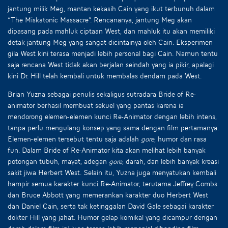
jantung milik Meg, mantan kekasih Cain yang ikut terbunuh dalam
“The Miskatonic Massacre”. Rencananya, jantung Meg akan
dipasang pada mahluk ciptaan West, dan mahluk itu akan memiliki
detak jantung Meg yang sangat dicintainya oleh Cain. Eksperimen
gila West kini terasa menjadi lebih personal bagi Cain. Namun tentu
saja rencana West tidak akan berjalan seindah yang ia pikir, apalagi
kini Dr. Hill telah kembali untuk membalas dendam pada West.
Brian Yuzna sebagai penulis sekaligus sutradara Bride of Re-
animator berhasil membuat sekuel yang pantas karena ia
mendorong elemen-elemen kunci Re-Animator dengan lebih intens,
tanpa perlu mengulang konsep yang sama dengan film pertamanya.
Elemen-elemen tersebut tentu saja adalah
gore
, humor dan rasa
fun. Dalam Bride of Re-Animator kita akan melihat lebih banyak
potongan tubuh, mayat, adegan
gore
, darah, dan lebih banyak kreasi
sakit jiwa Herbert West. Selain itu, Yuzna juga menyatukan kembali
hampir semua karakter kunci Re-Animator, terutama Jeffrey Combs
dan Bruce Abbott yang memerankan karakter duo Herbert West
dan Daniel Cain, serta tak ketinggalan David Gale sebagai karakter
dokter Hill yang jahat. Humor gelap komikal yang dicampur dengan