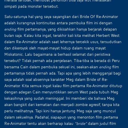
simpati pada monster tersebut.
Satu-satunya hal yang saya sayangkan dari Bride Of Re-Animator
adalah kurangnya kontinuitas antara pembuka film ini dengan
ending
film pertamanya, yang dikisahkan hanya berjarak delapan
bulan saja. Kalau kita ingat, terakhir kali kita melihat Herbert West
dalam Re-Animator adalah saat lehernya tercekik usus, tersudutkan
dan dikeroyok oleh mayat-mayat hidup dalam ruang mayat
Miskatonic. Lalu bagaimana ia berhasil selamat dari peristiwa
tersebut? Tidak pernah ada penjelasan. Tiba-tiba ia berada di Peru
bersama Cain dalam pembuka sekuel ini, seakan-akan
ending
film
pertamanya tidak pernah ada. Tapi apa yang lebih mengganjal bagi
saya adalah soal absennya karakter Meg dalam Bride of Re-
Animator. Kita semua ingat kalau film pertama Re-Animator ditutup
dengan adegan Cain menyuntikkan serum West pada tubuh Meg
kekasihnya yang sudah meninggal. Ini memberi ide bahwa Meg
akan bangkit dari kematian dan menjadi zombie agresif, tanpa kita
perlu melihatnya. Tapi kini hanya jantung Meg saja yang muncul
dalam sekuelnya. Padahal, siapapun yang menonton film pertama
Re-Animator tentu akan berharap kalau
“bride”
dalam judul film