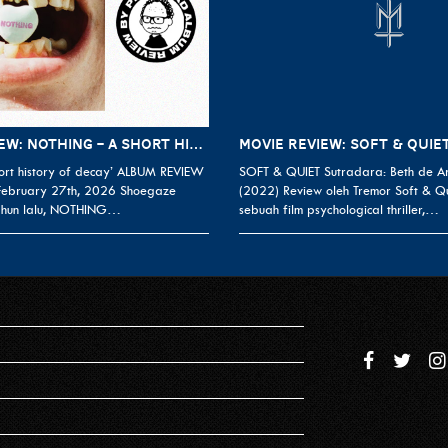
ALBUM REVIEW: NOTHING – A SHORT HISTORY OF DECAY
MOVIE REVIEW: SOFT & QUIET
rt history of decay’ ALBUM REVIEW
SOFT & QUIET Sutradara: Beth de A
 February 27th, 2026 Shoegaze
(2022) Review oleh Tremor Soft & Q
ahun lalu, NOTHING…
sebuah film psychological thriller,…