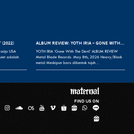
 (2022)
ALBUM REVIEW: YOTH IRIA – GONE WITH THE DEVIL
raújo USA
YOTH IRIA ‘Gone With The Devil’ ALBUM REVIEW
uiet adalah
Metal Blade Records. May 8th, 2026 Heavy/Black
metal Meskipun baru dibentuk tujuh…
FIND US ON