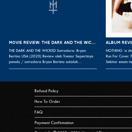
MOVIE REVIEW: THE DARK AND THE WICKED (2020)
THE DARK AND THE WICKED Sutradara: Bryan
NOTHING ‘a sho
Bertino USA (2020) Review oleh Tremor Sepertinya
Run For Cover.
penulis / sutradara Bryan Bertino adalah…
Sekitar enam t
Refund Policy
How To Order
FAQ
Payment Confirmation