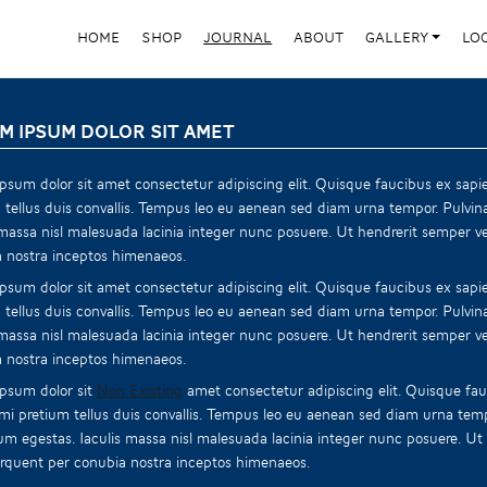
HOME
SHOP
JOURNAL
ABOUT
GALLERY
LO
M IPSUM DOLOR SIT AMET
psum dolor sit amet consectetur adipiscing elit. Quisque faucibus ex sapie
 tellus duis convallis. Tempus leo eu aenean sed diam urna tempor. Pulvin
 massa nisl malesuada lacinia integer nunc posuere. Ut hendrerit semper vel
 nostra inceptos himenaeos.
psum dolor sit amet consectetur adipiscing elit. Quisque faucibus ex sapie
 tellus duis convallis. Tempus leo eu aenean sed diam urna tempor. Pulvin
 massa nisl malesuada lacinia integer nunc posuere. Ut hendrerit semper vel
 nostra inceptos himenaeos.
psum dolor sit
Non Existing
amet consectetur adipiscing elit. Quisque fauc
mi pretium tellus duis convallis. Tempus leo eu aenean sed diam urna temp
m egestas. Iaculis massa nisl malesuada lacinia integer nunc posuere. Ut h
torquent per conubia nostra inceptos himenaeos.