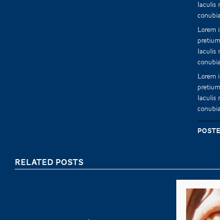
Iaculis
conubia
Lorem i
pretium
Iaculis
conubia
Lorem i
pretium
Iaculis
conubia
Poste
RELATED POSTS