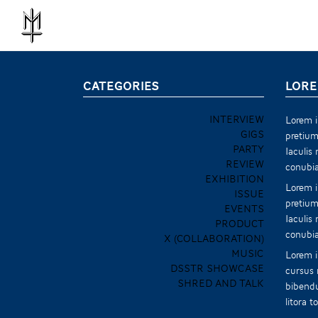
CATEGORIES
LORE
INTERVIEW
Lorem i
GIGS
pretium
PARTY
Iaculis
REVIEW
conubia
EXHIBITION
Lorem i
ISSUE
pretium
EVENTS
Iaculis
PRODUCT
conubia
X (COLLABORATION)
MUSIC
Lorem i
DSSTR SHOWCASE
cursus 
SHRED AND TALK
bibendu
litora 