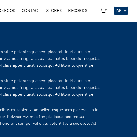
0
OKBOOK
CONTACT
STORES
RECORDS
|
n vitae pellentesque sem placerat. In id cursus mi
ar vivamus fringilla lacus nec metus bibendum egestas.
 class aptent taciti sociosqu. Ad litora torquent per
n vitae pellentesque sem placerat. In id cursus mi
ar vivamus fringilla lacus nec metus bibendum egestas.
 class aptent taciti sociosqu. Ad litora torquent per
ibus ex sapien vitae pellentesque sem placerat. In id
or. Pulvinar vivamus fringilla lacus nec metus
endrerit semper vel class aptent taciti sociosqu. Ad