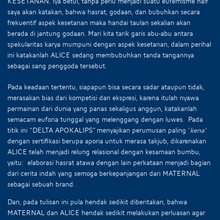
KESETANAN. Iya betul, tanpa perlu menjadi suatu eufemisme naïf
saya akan katakan, bahwa hasrat, godaan, dan bubuhkan secara
frekuentif aspek kesetanan maka handai taulan sekalian akan
berada di jantung godaan. Mari kita tarik garis abu-abu antara
spekularitas karya mumpuni dengan aspek kesetanan, dalam perihal
ini katakanlah ALICE sedang membubuhkan tanda tangannya
sebagai sang penggoda tersebut.
Pada keadaan tertentu, siapapun bisa secara sadar ataupun tidak,
merasakan bias dari kompetisi dan ekspresi, karena itulah nyawa
permainan dari dunia yang panas sekaligus anggun, katakanlah
semacam euforia tunggal yang melenggang dengan luwes. Pada
titik ini “DELTA APOKALIPS” menyajikan perumusan paling ‘
kena’
dengan sertifikasi berupa aporia untuk merasa takjub, dikarenakan
ALICE telah menjadi relung relasional dengan kesamaan bumbu,
yaitu: elaborasi hasrat atawa dengan lain perkataan menjadi bagian
dari cerita indah yang semoga berkepanjangan dari MATERNAL
sebagai sebuah brand.
Dan, pada tulisan ini pula hendak sedikit diberitakan, bahwa
MATERNAL dan ALICE hendak sedikit melakukan perluasan agar