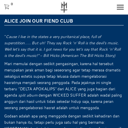
0
ALICE JOIN OUR FIEND CLUB
“
Cause I live in the states a very puritanical place, full of
superstition….. But uh! They say Rock ‘n’ Roll is the devil’s music.
Well let’s say that it is. I got news for you let’s say that Rock ‘n’ Roll
is the devil’s music!” – Bill Hicks (American The Bill Hicks Story)
Mari memulai dengan sedikit pengasingan, karena hal tersebut
merupakan jarak aman bagi seseorang agar tetap merasa dramatis
sekaligus estetis supaya tetap leluasa dalam mengelaborasi
hasratnya menjadi seorang penggoda. Pada jejaknya ini single
terbaru “DELTA APOKALIPS” dari ALICE yang juga bagian dari
agenda
split album
dengan WICKED SUFFER adalah wadal paling
anggun dari hasil untuk tidak sekedar hidup saja, karena peran
seorang pengelaborasi hasrat adalah untuk menggoda.
Godaan adalah apa yang menggoda dengan sedikit kehadiran dan
bukan hanya itu, tetapi perlu juga satu hal yang bernama: