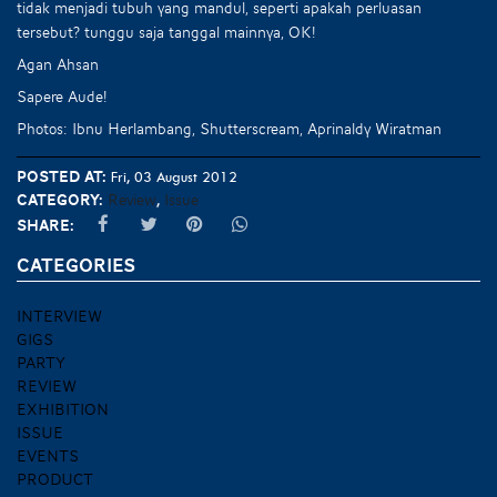
tidak menjadi tubuh yang mandul, seperti apakah perluasan
tersebut? tunggu saja tanggal mainnya, OK!
Agan Ahsan
Sapere Aude!
Photos: Ibnu Herlambang, Shutterscream, Aprinaldy Wiratman
Posted at:
Fri, 03 August 2012
Category:
Review
Issue
,
Share:
CATEGORIES
INTERVIEW
GIGS
PARTY
REVIEW
EXHIBITION
ISSUE
EVENTS
PRODUCT