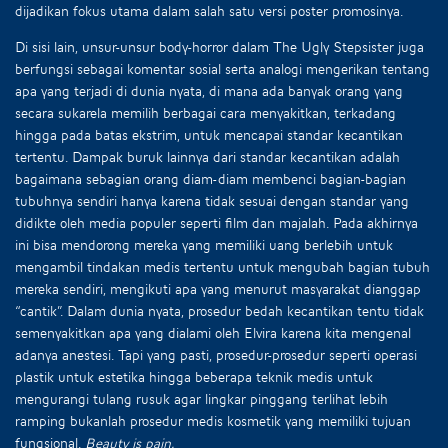
dijadikan fokus utama dalam salah satu versi poster promosinya.
Di sisi lain, unsur-unsur body-horror dalam The Ugly Stepsister juga
berfungsi sebagai komentar sosial serta analogi mengerikan tentang
apa yang terjadi di dunia nyata, di mana ada banyak orang yang
secara sukarela memilih berbagai cara menyakitkan, terkadang
hingga pada batas ekstrim, untuk mencapai standar kecantikan
tertentu. Dampak buruk lainnya dari standar kecantikan adalah
bagaimana sebagian orang diam-diam membenci bagian-bagian
tubuhnya sendiri hanya karena tidak sesuai dengan standar yang
didikte oleh media populer seperti film dan majalah. Pada akhirnya
ini bisa mendorong mereka yang memiliki uang berlebih untuk
mengambil tindakan medis tertentu untuk mengubah bagian tubuh
mereka sendiri, mengikuti apa yang menurut masyarakat dianggap
“cantik”. Dalam dunia nyata, prosedur bedah kecantikan tentu tidak
semenyakitkan apa yang dialami oleh Elvira karena kita mengenal
adanya anestesi. Tapi yang pasti, prosedur-prosedur seperti operasi
plastik untuk estetika hingga beberapa teknik medis untuk
mengurangi tulang rusuk agar lingkar pinggang terlihat lebih
ramping bukanlah prosedur medis kosmetik yang memiliki tujuan
fungsional.
Beauty is pain.