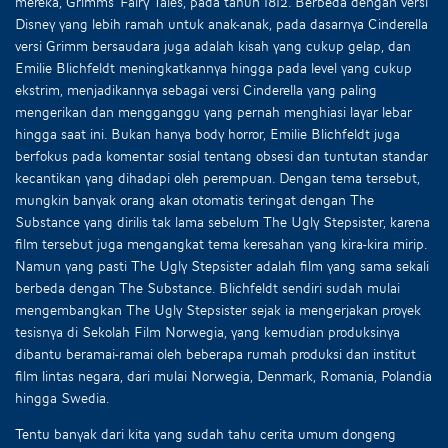
mereka, Grimms’ Fairy Tales, pada tahun 1812. Berbeda dengan versi
Disney yang lebih ramah untuk anak-anak, pada dasarnya Cinderella
versi Grimm bersaudara juga adalah kisah yang cukup gelap, dan
Emilie Blichfeldt meningkatkannya hingga pada level yang cukup
ekstrim, menjadikannya sebagai versi Cinderella yang paling
mengerikan dan mengganggu yang pernah menghiasi layar lebar
hingga saat ini. Bukan hanya body horror, Emilie Blichfeldt juga
berfokus pada komentar sosial tentang obsesi dan tuntutan standar
kecantikan yang dihadapi oleh perempuan. Dengan tema tersebut,
mungkin banyak orang akan otomatis teringat dengan The
Substance yang dirilis tak lama sebelum The Ugly Stepsister, karena
film tersebut juga mengangkat tema keresahan yang kira-kira mirip.
Namun yang pasti The Ugly Stepsister adalah film yang sama sekali
berbeda dengan The Substance. Blichfeldt sendiri sudah mulai
mengembangkan The Ugly Stepsister sejak ia mengerjakan proyek
tesisnya di Sekolah Film Norwegia, yang kemudian produksinya
dibantu beramai-ramai oleh beberapa rumah produksi dan institut
film lintas negara, dari mulai Norwegia, Denmark, Romania, Polandia
hingga Swedia.
Tentu banyak dari kita yang sudah tahu cerita umum dongeng