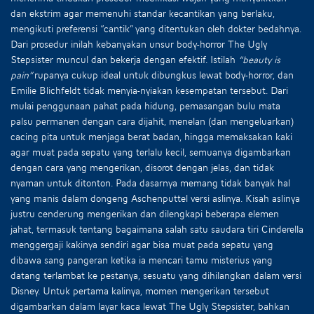
dan ekstrim agar memenuhi standar kecantikan yang berlaku,
mengikuti preferensi “cantik” yang ditentukan oleh dokter bedahnya.
Dari prosedur inilah kebanyakan unsur body-horror The Ugly
Stepsister muncul dan bekerja dengan efektif. Istilah
“beauty is
pain”
rupanya cukup ideal untuk dibungkus lewat body-horror, dan
Emilie Blichfeldt tidak menyia-nyiakan kesempatan tersebut. Dari
mulai penggunaan pahat pada hidung, pemasangan bulu mata
palsu permanen dengan cara dijahit, menelan (dan mengeluarkan)
cacing pita untuk menjaga berat badan, hingga memaksakan kaki
agar muat pada sepatu yang terlalu kecil, semuanya digambarkan
dengan cara yang mengerikan, disorot dengan jelas, dan tidak
nyaman untuk ditonton. Pada dasarnya memang tidak banyak hal
yang manis dalam dongeng Aschenputtel versi aslinya. Kisah aslinya
justru cenderung mengerikan dan dilengkapi beberapa elemen
jahat, termasuk tentang bagaimana salah satu saudara tiri Cinderella
menggergaji kakinya sendiri agar bisa muat pada sepatu yang
dibawa sang pangeran ketika ia mencari tamu misterius yang
datang terlambat ke pestanya, sesuatu yang dihilangkan dalam versi
Disney. Untuk pertama kalinya, momen mengerikan tersebut
digambarkan dalam layar kaca lewat The Ugly Stepsister, bahkan