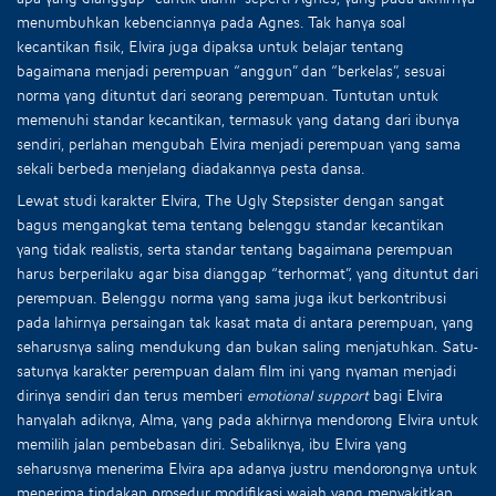
menumbuhkan kebenciannya pada Agnes. Tak hanya soal
kecantikan fisik, Elvira juga dipaksa untuk belajar tentang
bagaimana menjadi perempuan “anggun” dan “berkelas”, sesuai
norma yang dituntut dari seorang perempuan. Tuntutan untuk
memenuhi standar kecantikan, termasuk yang datang dari ibunya
sendiri, perlahan mengubah Elvira menjadi perempuan yang sama
sekali berbeda menjelang diadakannya pesta dansa.
Lewat studi karakter Elvira, The Ugly Stepsister dengan sangat
bagus mengangkat tema tentang belenggu standar kecantikan
yang tidak realistis, serta standar tentang bagaimana perempuan
harus berperilaku agar bisa dianggap “terhormat”, yang dituntut dari
perempuan. Belenggu norma yang sama juga ikut berkontribusi
pada lahirnya persaingan tak kasat mata di antara perempuan, yang
seharusnya saling mendukung dan bukan saling menjatuhkan. Satu-
satunya karakter perempuan dalam film ini yang nyaman menjadi
dirinya sendiri dan terus memberi
emotional support
bagi Elvira
hanyalah adiknya, Alma, yang pada akhirnya mendorong Elvira untuk
memilih jalan pembebasan diri. Sebaliknya, ibu Elvira yang
seharusnya menerima Elvira apa adanya justru mendorongnya untuk
menerima tindakan prosedur modifikasi wajah yang menyakitkan