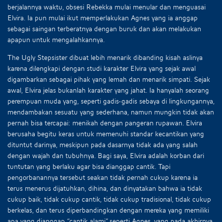
berjalannya waktu, obsesi Rebekka mulai menular dan menguasai
Elvira. Ia pun mulai ikut memperlakukan Agnes yang ia anggap
sebagai saingan terberatnya dengan buruk dan akan melakukan
apapun untuk mengalahkannya.
The Ugly Stepsister dibuat lebih menarik dibanding kisah aslinya
karena dilengkapi dengan studi karakter Elvira yang sejak awal
digambarkan sebagai pihak yang lemah dan menarik simpati. Sejak
awal, Elvira jelas bukanlah karakter yang jahat. Ia hanyalah seorang
perempuan muda yang, seperti gadis-gadis sebaya di lingkungannya,
mendambakan sesuatu yang sederhana, namun mungkin tidak akan
pernah bisa tercapai: menikah dengan pangeran rupawan. Elvira
berusaha begitu keras untuk memenuhi standar kecantikan yang
dituntut darinya, meskipun pada dasarnya tidak ada yang salah
dengan wajah dan tubuhnya. Bagi saya, Elvira adalah korban dari
tuntutan yang berlaku agar bisa dianggap cantik. Tapi
pengorbanannya tersebut seakan tidak pernah cukup karena ia
terus menerus dijatuhkan, dihina, dan dinyatakan bahwa ia tidak
cukup baik, tidak cukup cantik, tidak cukup tradisional, tidak cukup
berkelas, dan terus diperbandingkan dengan mereka yang memiliki
apa yang dianggap “cantik alami” seperti Agnes, yang pada akhirnya