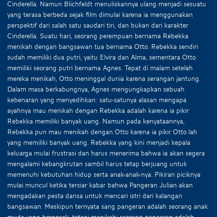
Cinderella. Namun Blichfeldt menuliskannya ulang menjadi sesuatu
yang terasa berbeda sejak film dimulai karena ia menggunakan
perspektif dari salah satu saudari tiri, dan bukan dari karakter
Cinderella. Suatu hari, seorang perempuan bernama Rebekka
menikah dengan bangsawan tua bernama Otto. Rebekka sendiri
sudah memiliki dua putri, yaitu Elvira dan Alma, sementara Otto
memiliki seorang putri bernama Agnes. Tepat di malam setelah
mereka menikah, Otto meninggal dunia karena serangan jantung.
Dalam masa berkabungnya, Agnes mengungkapkan sebuah
kebenaran yang menyedihkan: satu-satunya alasan mengapa
ayahnya mau menikah dengan Rebekka adalah karena ia pikir
Rebekka memiliki banyak uang. Namun pada kenyataannya,
Rebekka pun mau menikah dengan Otto karena ia pikir Otto lah
yang memiliki banyak uang. Rebekka yang kini menjadi kepala
keluarga mulai frustrasi dan harus menerima bahwa ia akan segera
mengalami kebangkrutan sambil harus tetap berjuang untuk
memenuhi kebutuhan hidup serta anak-anak-nya. Pikiran piciknya
mulai muncul ketika tersiar kabar bahwa Pangeran Julian akan
mengadakan pesta dansa untuk mencari istri dari kalangan
bangsawan. Meskipun ternyata sang pangeran adalah seorang anak
muda yang brengsek, tetapi menikahi seorang pangeran adalah