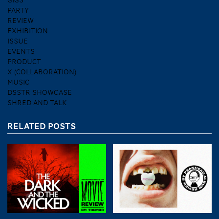
GIGS
PARTY
REVIEW
EXHIBITION
ISSUE
EVENTS
PRODUCT
X (COLLABORATION)
MUSIC
DSSTR SHOWCASE
SHRED AND TALK
RELATED POSTS