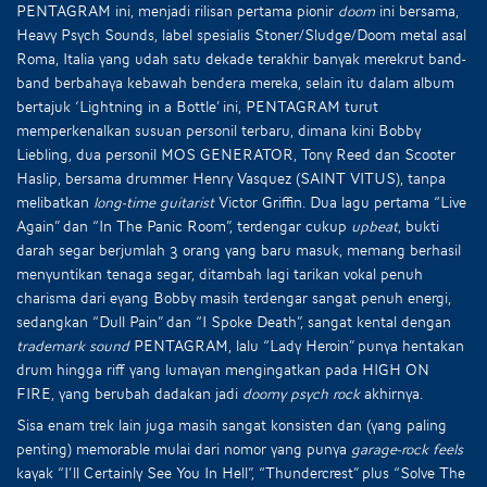
PENTAGRAM ini, menjadi rilisan pertama pionir
doom
ini bersama,
Heavy Psych Sounds, label spesialis Stoner/Sludge/Doom metal asal
Roma, Italia yang udah satu dekade terakhir banyak merekrut band-
band berbahaya kebawah bendera mereka, selain itu dalam album
bertajuk ‘Lightning in a Bottle’ ini, PENTAGRAM turut
memperkenalkan susuan personil terbaru, dimana kini Bobby
Liebling, dua personil MOS GENERATOR, Tony Reed dan Scooter
Haslip, bersama drummer Henry Vasquez (SAINT VITUS), tanpa
melibatkan
long-time guitarist
Victor Griffin. Dua lagu pertama “Live
Again” dan “In The Panic Room”, terdengar cukup
upbeat
, bukti
darah segar berjumlah 3 orang yang baru masuk, memang berhasil
menyuntikan tenaga segar, ditambah lagi tarikan vokal penuh
charisma dari eyang Bobby masih terdengar sangat penuh energi,
sedangkan “Dull Pain” dan “I Spoke Death”, sangat kental dengan
trademark sound
PENTAGRAM, lalu “Lady Heroin” punya hentakan
drum hingga riff yang lumayan mengingatkan pada HIGH ON
FIRE, yang berubah dadakan jadi
doomy
psych rock
akhirnya.
Sisa enam trek lain juga masih sangat konsisten dan (yang paling
penting) memorable mulai dari nomor yang punya
garage-rock feels
kayak “I’ll Certainly See You In Hell”, “Thundercrest” plus “Solve The