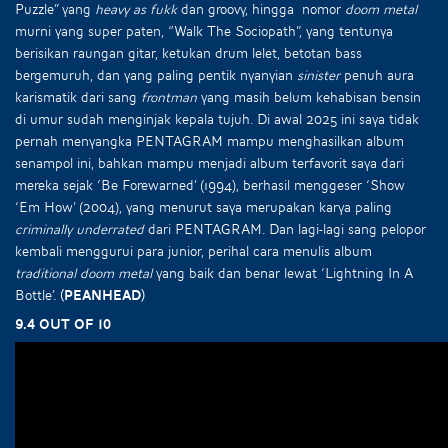
Puzzle” yang
heavy as fukk
dan groovy, hingga nomor
doom metal
murni yang super paten, “Walk The Sociopath”, yang tentunya
berisikan raungan gitar, ketukan drum lelet, betotan bass
bergemuruh, dan yang paling pentik nyanyian
sinister
penuh aura
karismatik dari sang
frontman
yang masih belum kehabisan bensin
di umur sudah menginjak kepala tujuh. Di awal 2025 ini saya tidak
pernah menyangka PENTAGRAM mampu menghasilkan album
senampol ini, bahkan mampu menjadi album terfavorit saya dari
mereka sejak ‘Be Forewarned’ (1994), berhasil menggeser ‘Show
‘Em How’ (2004), yang menurut saya merupakan karya paling
criminally underrated
dari PENTAGRAM. Dan lagi-lagi sang pelopor
kembali menggurui para junior, perihal cara menulis album
traditional doom metal
yang baik dan benar lewat ‘Lightning In A
Bottle’.
(Peanhead)
9.4 out of 10