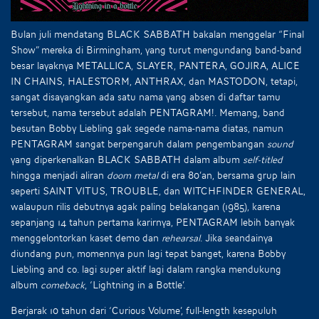
Bulan juli mendatang BLACK SABBATH bakalan menggelar “Final
Show” mereka di Birmingham, yang turut mengundang band-band
besar layaknya METALLICA, SLAYER, PANTERA, GOJIRA, ALICE
IN CHAINS, HALESTORM, ANTHRAX, dan MASTODON, tetapi,
sangat disayangkan ada satu nama yang absen di daftar tamu
tersebut, nama tersebut adalah PENTAGRAM!. Memang, band
besutan Bobby Liebling gak segede nama-nama diatas, namun
PENTAGRAM sangat berpengaruh dalam pengembangan
sound
yang diperkenalkan BLACK SABBATH dalam album
self-titled
hingga menjadi aliran
doom metal
di era 80’an, bersama grup lain
seperti SAINT VITUS, TROUBLE, dan WITCHFINDER GENERAL,
walaupun rilis debutnya agak paling belakangan (1985), karena
sepanjang 14 tahun pertama karirnya, PENTAGRAM lebih banyak
menggelontorkan kaset demo dan
rehearsal
. Jika seandainya
diundang pun, momennya pun lagi tepat banget, karena Bobby
Liebling and co. lagi super aktif lagi dalam rangka mendukung
album
comeback
, ‘Lightning in a Bottle’.
Berjarak 10 tahun dari ‘Curious Volume’, full-length kesepuluh