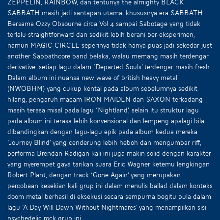
ZEPPELIN, RAINBOW, dan tentunya the almighty BLACK
SABBATH masih jadi santapan utama, khususnya era SABBATH
Bersama Ozzy Obsourne circa Vol 4 sampai Sabotage yang tidak
terlalu straightforward dan sedikit lebih berani ber-eksperimen,
namun MAGIC CIRCLE seperinya tidak hanya puas jadi sekedar just
another Sabbathcore band belaka, walau memang masih terdengar
derivative, setiap lagu dalam ‘Departed Souls’ terdengar masih fresh.
Dalam album ini nuansa new wave of british heavy metal
(NWOBHM) yang cukup kental pada album sebelumnya sedikit
hilang, pengaruh macam IRON MAIDEN dan SAXON terkadang
masih terasa misal pada lagu ‘Nightland’, selain itu struktur lagu
pada album ini terasa lebih konvensional dan lempeng apalagi bila
dibandingkan dengan lagu-lagu epik pada album kedua mereka
‘Journey Blind’ yang cenderung lebih heboh dan mengumbar riff,
performa Brendan Radigan kali ini juga makin solid dengan karakter
yang nyerempet gaya tarikan suara Eric Wagner ketemu lengkingan
Robert Plant, dengan track ‘Gone Again’ yang merupakan
percobaan kesekian kali grup ini dalam menulis ballad dalam konteks
doom metal berhasil di eksekusi secara sempurna begitu pula dalam
lagu ‘A Day Will Dawn Without Nightmares’ yang menampilkan sisi
psychedelic rock grup ini.