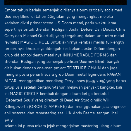
Empat tahun berlalu semenjak dirilisnya album critically acclaimed
‘Journey Blind’ di tahun 2015 silam yang mengangkat mereka
kedalam divisi primer scene US Doom metal, perlu waktu lama
sepertinya untuk Brendan Radigan, Justin DeTore, Dan Ducas, Chris
Corry dan Michael Quartulli, yang tergabung dalam unit retro metal
revivalist MAGIC CIRCLE untuk akhirnya kembali merilis full-length
terbarunya, khususnya ditengah kesibukan Justin DeTore dengan
grup old school death metal nya INNUMERABLE FORMS dan
Brendan Radigan yang semenjak perlisan ‘Journey Blind’, banyak
disibukan dengan one-man project TORTURE CHAIN dan juga
mengisi posisi penarik suara grup Doom metal legendaris PAGAN
ALTAR, menggantikan mendiang Terry Jones (1945-2015) yang harus
tutup usia setelah bertahun-tahun melawan penyakit kangker, kali
ini MAGIC CIRCLE kembali dengan album ketiga berjudul
‘Departed Souls’ yang direkam di Dead Air Studio milik Will
Killingsworth (ORCHID, AMPERE) dan menggunakan jasa engineer
ahli restorasi dan remastering asal UK Andy Pearce, tangan lihai
yang
selama ini punya rekam jejak mengerjakan mastering ulang album-