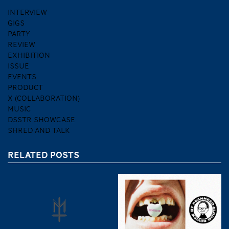
INTERVIEW
GIGS
PARTY
REVIEW
EXHIBITION
ISSUE
EVENTS
PRODUCT
X (COLLABORATION)
MUSIC
DSSTR SHOWCASE
SHRED AND TALK
RELATED POSTS