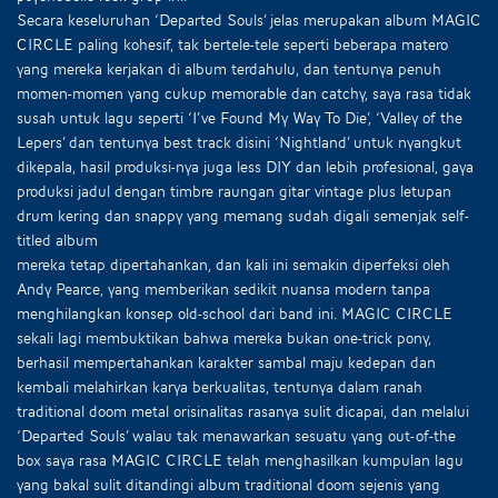
Secara keseluruhan ‘Departed Souls’ jelas merupakan album MAGIC
CIRCLE paling kohesif, tak bertele-tele seperti beberapa matero
yang mereka kerjakan di album terdahulu, dan tentunya penuh
momen-momen yang cukup memorable dan catchy, saya rasa tidak
susah untuk lagu seperti ‘I’ve Found My Way To Die’, ‘Valley of the
Lepers’ dan tentunya best track disini ‘Nightland’ untuk nyangkut
dikepala, hasil produksi-nya juga less DIY dan lebih profesional, gaya
produksi jadul dengan timbre raungan gitar vintage plus letupan
drum kering dan snappy yang memang sudah digali semenjak self-
titled album
mereka tetap dipertahankan, dan kali ini semakin diperfeksi oleh
Andy Pearce, yang memberikan sedikit nuansa modern tanpa
menghilangkan konsep old-school dari band ini. MAGIC CIRCLE
sekali lagi membuktikan bahwa mereka bukan one-trick pony,
berhasil mempertahankan karakter sambal maju kedepan dan
kembali melahirkan karya berkualitas, tentunya dalam ranah
traditional doom metal orisinalitas rasanya sulit dicapai, dan melalui
‘Departed Souls’ walau tak menawarkan sesuatu yang out-of-the
box saya rasa MAGIC CIRCLE telah menghasilkan kumpulan lagu
yang bakal sulit ditandingi album traditional doom sejenis yang