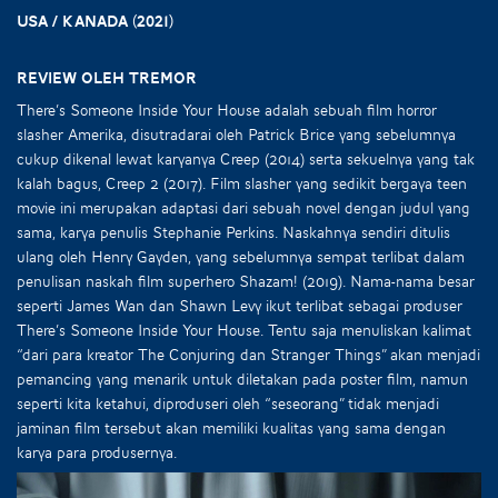
USA / Kanada (2021)
Review oleh Tremor
There’s Someone Inside Your House adalah sebuah film horror
slasher Amerika, disutradarai oleh Patrick Brice yang sebelumnya
cukup dikenal lewat karyanya Creep (2014) serta sekuelnya yang tak
kalah bagus, Creep 2 (2017). Film slasher yang sedikit bergaya teen
movie ini merupakan adaptasi dari sebuah novel dengan judul yang
sama, karya penulis Stephanie Perkins. Naskahnya sendiri ditulis
ulang oleh Henry Gayden, yang sebelumnya sempat terlibat dalam
penulisan naskah film superhero Shazam! (2019). Nama-nama besar
seperti James Wan dan Shawn Levy ikut terlibat sebagai produser
There’s Someone Inside Your House. Tentu saja menuliskan kalimat
“dari para kreator The Conjuring dan Stranger Things” akan menjadi
pemancing yang menarik untuk diletakan pada poster film, namun
seperti kita ketahui, diproduseri oleh “seseorang” tidak menjadi
jaminan film tersebut akan memiliki kualitas yang sama dengan
karya para produsernya.