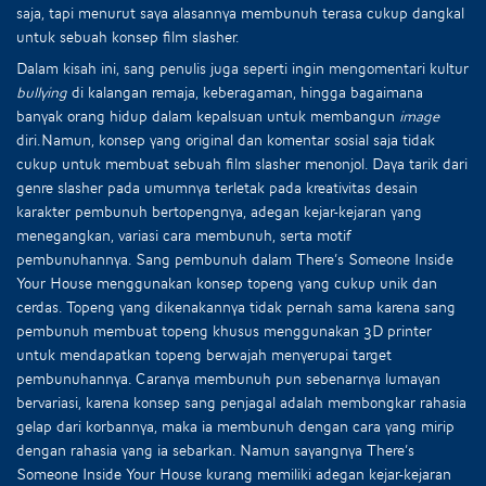
saja, tapi menurut saya alasannya membunuh terasa cukup dangkal
untuk sebuah konsep film slasher.
Dalam kisah ini, sang penulis juga seperti ingin mengomentari kultur
bullying
di kalangan remaja, keberagaman, hingga bagaimana
banyak orang hidup dalam kepalsuan untuk membangun
image
diri.Namun, konsep yang original dan komentar sosial saja tidak
cukup untuk membuat sebuah film slasher menonjol. Daya tarik dari
genre slasher pada umumnya terletak pada kreativitas desain
karakter pembunuh bertopengnya, adegan kejar-kejaran yang
menegangkan, variasi cara membunuh, serta motif
pembunuhannya. Sang pembunuh dalam There’s Someone Inside
Your House menggunakan konsep topeng yang cukup unik dan
cerdas. Topeng yang dikenakannya tidak pernah sama karena sang
pembunuh membuat topeng khusus menggunakan 3D printer
untuk mendapatkan topeng berwajah menyerupai target
pembunuhannya. Caranya membunuh pun sebenarnya lumayan
bervariasi, karena konsep sang penjagal adalah membongkar rahasia
gelap dari korbannya, maka ia membunuh dengan cara yang mirip
dengan rahasia yang ia sebarkan. Namun sayangnya There’s
Someone Inside Your House kurang memiliki adegan kejar-kejaran