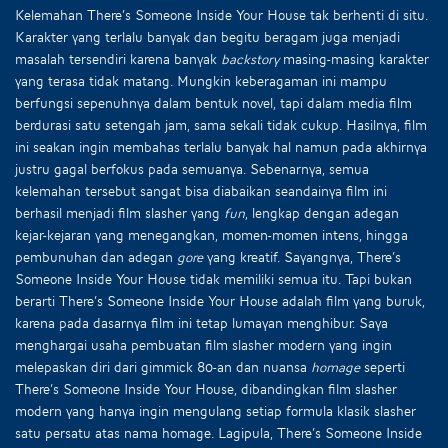
Kelemahan There’s Someone Inside Your House tak berhenti di situ.
Karakter yang terlalu banyak dan begitu beragam juga menjadi
masalah tersendiri karena banyak
backstory
masing-masing karakter
yang terasa tidak matang. Mungkin keberagaman ini mampu
berfungsi sepenuhnya dalam bentuk novel, tapi dalam media film
berdurasi satu setengah jam, sama sekali tidak cukup. Hasilnya, film
ini seakan ingin membahas terlalu banyak hal namun pada akhirnya
justru gagal berfokus pada semuanya. Sebenarnya, semua
kelemahan tersebut sangat bisa diabaikan seandainya film ini
berhasil menjadi film slasher yang
fun
, lengkap dengan adegan
kejar-kejaran yang menegangkan, momen-momen intens, hingga
pembunuhan dan adegan
gore
yang kreatif. Sayangnya, There’s
Someone Inside Your House tidak memiliki semua itu. Tapi bukan
berarti There’s Someone Inside Your House adalah film yang buruk,
karena pada dasarnya film ini tetap lumayan menghibur. Saya
menghargai usaha pembuatan film slasher modern yang ingin
melepaskan diri dari gimmick 80-an dan nuansa
homage
seperti
There’s Someone Inside Your House, dibandingkan film slasher
modern yang hanya ingin mengulang setiap formula klasik slasher
satu persatu atas nama homage. Lagipula, There’s Someone Inside