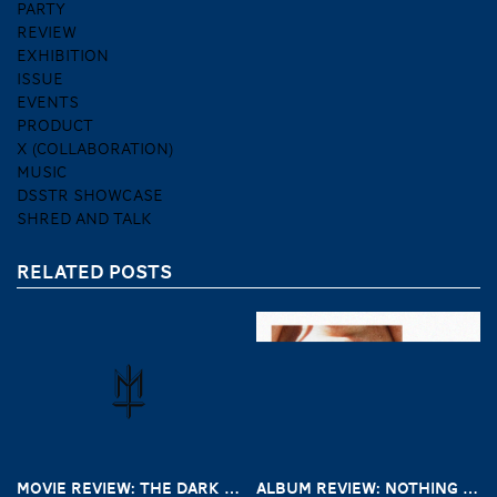
PARTY
REVIEW
EXHIBITION
ISSUE
EVENTS
PRODUCT
X (COLLABORATION)
MUSIC
DSSTR SHOWCASE
SHRED AND TALK
RELATED POSTS
MOVIE REVIEW: THE DARK AND THE WICKED (2020)
ALBUM REVIEW: NOTHING – A SHORT HISTORY OF DECAY