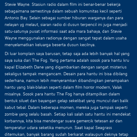
Stevie Wayne. Stasiun radio dalam film ini benar-benar bekerja
sebagaimana semestinya dalam sebuah komunitas kecil seperti
Antonio Bay. Selain sebagai sumber hiburan warganya dan para
nelayan yg melaut, siaran radio di dusun terpencil ini juga menjadi
satu-satunya pusat informasi saat ada mara bahaya, dan Stevie
Wayne menggunakan radionya dengan sangat tepat dalam usaha
menyelamatkan keluarga beserta dusun kecilnya.
Di luar komplain saya barusan, tetap saja ada lebih banyak hal yang
saya suka dari The Fog. Yang pertama adalah sosok para hantu kru
kapal Elizabeth Dane yang digambarkan dengan sangat misterius
sekaligus tampak mengancam. Desain para hantu ini bisa dibilang
sederhana, namun lebih menyeramkan dibandingkan penampakan
hantu yang blak-blakan seperti dalam film horror modern, Valak
misalnya. Sosok para hantu The Fog hanya ditampilkan dalam
bentuk siluet dan bayangan gelap sekelibat yang muncul dari balik
kabut tebal. Dalam beberapa momen, mereka juga tampak seperti
zombie yang selalu basah. Setiap kali salah satu hantu ini mendekat
korbannya, kita bisa mendengar suara gemercik tetesan air dan
temperatur udara seketika menurun. Saat kapal Seagrass
ditemukan, banyak barang sudah berkarat walaupun deknya tetap