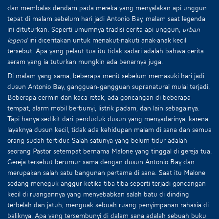
dan membalas dendam pada mereka yang menyalakan api unggun
tepat di malam sebelum hari jadi Antonio Bay, malam saat legenda
ini dituturkan. Seperti umumnya tradisi cerita api unggun,
urban
legend
ini diceritakan untuk menakut-nakuti anak-anak kecil
tersebut. Apa yang pelaut tua itu tidak sadari adalah bahwa cerita
seram yang ia tuturkan mungkin ada benarnya juga.
Di malam yang sama, beberapa menit sebelum memasuki hari jadi
dusun Antonio Bay, gangguan-gangguan supranatural mulai terjadi.
Beberapa cermin dan kaca retak, ada goncangan di beberapa
tempat, alarm mobil berbunyi, listrik padam, dan lain sebagainya.
Tapi hanya sedikit dari penduduk dusun yang menyadarinya, karena
layaknya dusun kecil, tidak ada kehidupan malam di sana dan semua
orang sudah tertidur. Salah satunya yang belum tidur adalah
seorang Pastor setempat bernama Malone yang tinggal di gereja tua.
Gereja tersebut berumur sama dengan dusun Antonio Bay dan
merupakan salah satu bangunan pertama di sana. Saat itu Malone
sedang meneguk anggur ketika tiba-tiba seperti terjadi goncangan
kecil di ruangannya yang menyebabkan salah batu di dinding
terbelah dan jatuh, menguak sebuah ruang penyimpanan rahasia di
baliknya. Apa yang tersembunyi di dalam sana adalah sebuah buku