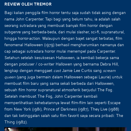
Review oleh Tremor
Bagi kalian penggila film horror tentu saja sudah tidak asing dengan
nama John Carpenter. Tapi bagi yang belum tahu, ia adalah salah
seorang sutradara yang membuat banyak film horror dengan
subgenre yang berbeda-beda, dari mulai slasher, sci-fi, supranatural,
hingga horror-action. Walaupun dengan bajet sangat terbatas, film
fenomenal Halloween (1979) berhasil mengharumkan namanya dan
cap sebagai sutradara horror mulai menempel pada Carpenter.
Setahun setelah kesuksesan Halloween, ia kembali bekerja sama
dengan produser / co-writer Hallowen yang bernama Debra Hill,
lengkap dengan menggaet
cast
Jamie Lee Curtis sang
scream
queen
(yang juga bermain dalam Halloween sebagai Laurie) untuk
membuat film baru yang sama sekali berbeda dari Halloween,
sebuah film horror supranatural atmosferik berjudul The Fog.
Setelah membuat The Fog, John Carpenter kembali
memperlihatkan kehebatannya lewat film-film lain seperti Escape
from New York (1981), Prince of Darkness (1987), They Live (1988)
dan tak ketinggalan salah satu film favorit saya secara pribadi: The
Thing (1982).