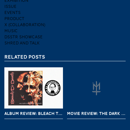
EXHIBITION
ISSUE
EVENTS
PRODUCT
X (COLLABORATION)
MUSIC
DSSTR SHOWCASE
SHRED AND TALK
RELATED POSTS
ALBUM REVIEW: BLEACH TO DEATH – SACRIFICING YOUR BELIEFS
MOVIE REVIEW: THE DARK AND THE WICKED (2020)