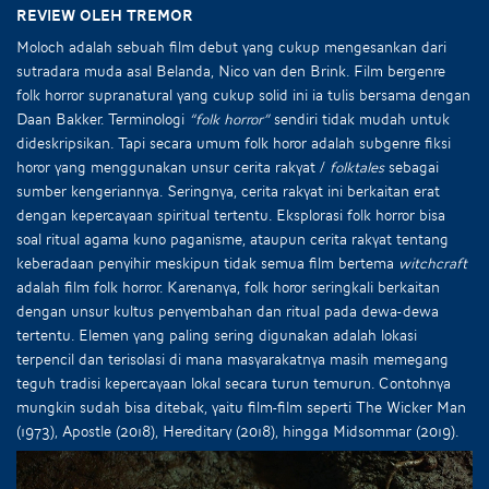
Review oleh Tremor
Moloch adalah sebuah film debut yang cukup mengesankan dari
sutradara muda asal Belanda, Nico van den Brink. Film bergenre
folk horror supranatural yang cukup solid ini ia tulis bersama dengan
Daan Bakker. Terminologi
“folk horror”
sendiri tidak mudah untuk
dideskripsikan. Tapi secara umum folk horor adalah subgenre fiksi
horor yang menggunakan unsur cerita rakyat /
folktales
sebagai
sumber kengeriannya. Seringnya, cerita rakyat ini berkaitan erat
dengan kepercayaan spiritual tertentu. Eksplorasi folk horror bisa
soal ritual agama kuno paganisme, ataupun cerita rakyat tentang
keberadaan penyihir meskipun tidak semua film bertema
witchcraft
adalah film folk horror. Karenanya, folk horor seringkali berkaitan
dengan unsur kultus penyembahan dan ritual pada dewa-dewa
tertentu. Elemen yang paling sering digunakan adalah lokasi
terpencil dan terisolasi di mana masyarakatnya masih memegang
teguh tradisi kepercayaan lokal secara turun temurun. Contohnya
mungkin sudah bisa ditebak, yaitu film-film seperti The Wicker Man
(1973), Apostle (2018), Hereditary (2018), hingga Midsommar (2019).