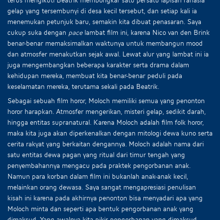
gelap yang tersembunyi di desa kecil tersebut, dan setiap kali ia
menemukan petunjuk baru, semakin kita dibuat penasaran. Saya
cukup suka dengan
pace
lambat film ini, karena Nico van den Brink
benar-benar memaksimalkan waktunya untuk membangun mood
dan atmosfer menakutkan sejak awal. Lewat alur yang lambat ini ia
juga mengembangkan beberapa karakter serta drama dalam
kehidupan mereka, membuat kita benar-benar peduli pada
keselamatan mereka, terutama sekali pada Beatrik.
Sebagai sebuah film horor, Moloch memiliki semua yang penonton
horor harapkan. Atmosfer mengerikan, misteri gelap, sedikit darah,
hingga entitas supranatural. Karena Moloch adalah film folk horor,
maka kita juga akan diperkenalkan dengan mitologi dewa kuno serta
cerita rakyat yang berkaitan dengannya. Moloch adalah nama dari
satu entitas dewa pagan yang ritual dari timur tengah yang
penyembahannya mengacu pada praktek pengorbanan anak.
Namun para korban dalam film ini bukanlah anak-anak kecil,
melainkan orang dewasa. Saya sangat mengapresiasi penulisan
kisah ini karena pada akhirnya penonton bisa menyadari apa yang
Moloch minta dan seperti apa bentuk pengorbanan anak yang
dimaksud. Yang awalnya kita pikir pengorbanan yang dimaksud