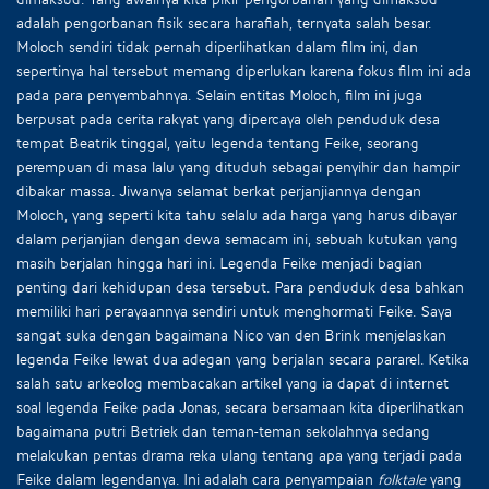
adalah pengorbanan fisik secara harafiah, ternyata salah besar.
Moloch sendiri tidak pernah diperlihatkan dalam film ini, dan
sepertinya hal tersebut memang diperlukan karena fokus film ini ada
pada para penyembahnya. Selain entitas Moloch, film ini juga
berpusat pada cerita rakyat yang dipercaya oleh penduduk desa
tempat Beatrik tinggal, yaitu legenda tentang Feike, seorang
perempuan di masa lalu yang dituduh sebagai penyihir dan hampir
dibakar massa. Jiwanya selamat berkat perjanjiannya dengan
Moloch, yang seperti kita tahu selalu ada harga yang harus dibayar
dalam perjanjian dengan dewa semacam ini, sebuah kutukan yang
masih berjalan hingga hari ini. Legenda Feike menjadi bagian
penting dari kehidupan desa tersebut. Para penduduk desa bahkan
memiliki hari perayaannya sendiri untuk menghormati Feike. Saya
sangat suka dengan bagaimana Nico van den Brink menjelaskan
legenda Feike lewat dua adegan yang berjalan secara pararel. Ketika
salah satu arkeolog membacakan artikel yang ia dapat di internet
soal legenda Feike pada Jonas, secara bersamaan kita diperlihatkan
bagaimana putri Betriek dan teman-teman sekolahnya sedang
melakukan pentas drama reka ulang tentang apa yang terjadi pada
Feike dalam legendanya. Ini adalah cara penyampaian
folktale
yang