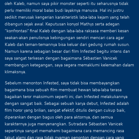
oleh Kaleb, namun saya pikir monster seperti itu seharusnya tidak
perlu memiliki moral balas budi layaknya manusia. Hal ini justru
sedikit merusak kengerian karakteristik laba-laba kejam yang telah
dibangun sejak awal. Keputusan konyol Mathys serta adegan
“konfrontasi” final Kaleb dengan laba-laba raksasa memberi kesan
seakan-akan penulisnya kebingungan sendiri mencari cara agar
Kaleb dan teman-temannya bisa keluar dari gedung rumah susun.
Namun karena sebagian besar dari film Infested begitu intens dan
saya sangat terkesan dengan bagaimana Sébastien Vanicek
membangun ketegangan, saya segera memaklumi kelemahan dalam
klimaksnya.
Sebelum menonton Infested, saya tidak bisa membayangkan
bagaimana bisa sebuah film membuat hewan laba-laba terasa
bagaikan teror maksimum seperti ini, dan Infested melakukannya
dengan sangat baik. Sebagai sebuah karya debut, Infested adalah
film horor yang brilian, sangat efektif, ditulis dengan cukup baik,
diperankan dengan bagus oleh para aktornya, dan semua
karakternya juga menyenangkan. Sutradara Sébastien Vanicek
sepertinya sangat memahami bagaimana cara memancing rasa
takut alami dan rasa tidak nyaman penonton dengan cara yang