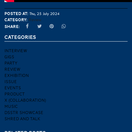
Posted at:
Thu, 25 July 2024
Category:
Review
Share:
CATEGORIES
INTERVIEW
GIGS
PARTY
REVIEW
EXHIBITION
ISSUE
EVENTS
PRODUCT
X (COLLABORATION)
MUSIC
DSSTR SHOWCASE
SHRED AND TALK