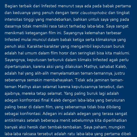
Bagian terbaik dari Infested menurut saya ada pada babak pertama
dan keduanya yang penuh dengan teror
claustrophobic
dan tingkat
intensitas tinggi yang mendebarkan, bahkan untuk saya yang pada
dasarnya tidak memiliki rasa takut terhadap laba-laba. Saya sangat
menikmati ketegangan film ini. Sayangnya kelemahan terbesar
Infested mulai muncul dalam babak ketiga serta klimaksnya yang
penuh aksi. Karakter-karakter yang mengambil keputusan buruk
adalah hal umum dalam film horor dan seringkali bisa kita maklumi.
Sayangnya, keputusan terburuk dalam klimaks Infested agak perlu
dipertanyakan, karena aksi yang dilakukan Mathys, sahabat Kaleb,
adalah hal yang alih-alih menyelamatkan teman-temannya, justru
sebenarnya semakin membahayakan. Tidak ada jaminan teman-
teman Mathys akan selamat karena keputusannya tersebut, dan
ajaibnya, mereka tetap selamat. Yang paling buruk lagi adalah
adegan konfrontasi final Kaleb dengan laba-laba yang berukuran
paling besar di dalam film, yang sebenarnya tidak bisa dibilang
sebagai konfrontasi. Adegan ini adalah adegan yang terasa sangat
antiklimaks setelah beberapa menit sebelumnya kita diperlihatkan
banyak aksi heroik dan tembak-tembakan. Saya paham, mungkin
laba-laba raksasa tersebut adalah ratu laba-laba yang pertama dibeli