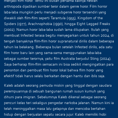
menjadi film horor. Tentu ini bukan pertama kalinya hewan
arthropoda dijadikan sumber teror dalam genre horor. Film horror
laba-laba mungkin perlu menjadi subgenre horor tersendiri yang
diwakili oleh film-film seperti Tarantula (1955), Kingdom of the
Spiders (1977), Arachnophobia (1990), hingga Eight Legged Freaks
(2002). Namun horor laba-laba sudah lama dilupakan. Itulah yang
membuat Infested terasa begitu menyegarkan untuk tahun 2024, di
tengah banyaknya film-film horor supranatural dirilis dalam beberapa
tahun ke belakang. Beberapa bulan setelah Infested dirilis, ada satu
film horor baru lain yang sama-sama menggunakan laba-laba
sebagai sumber terornya, yaitu film Australia berjudul Sting (2024).
Saya berharap film-film semacam ini bisa sedikit mengingatkan para
penonton dan pembuat film horor lokal bahwa film horor yang
efektif tidak harus selalu berkaitan dengan hantu dan iblis saja.
Kaleb adalah seorang pemuda miskin yang tinggal dengan saudara
perempuannya di sebuah bangunan rumah susun kumuh yang
dihuni para imigran. Sebelumnya Kaleb dikenal sebagai seorang
pencuri kelas teri sekaligus pengedar narkoba jalanan. Namun kini ia
telah meninggalkan masa lalu gelapnya dan mencoba bertahan
hidup dengan berjualan sepatu secara jujur. Kaleb memiliki hobi