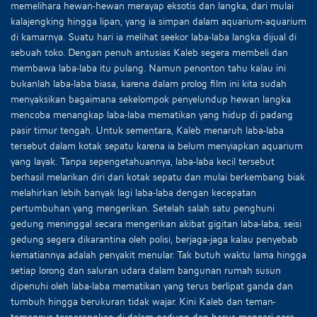
memelihara hewan-hewan merayap eksotis dan langka, dari mulai
kalajengking hingga lipan, yang ia simpan dalam aquarium-aquarium
di kamarnya. Suatu hari ia melihat seekor laba-laba langka dijual di
sebuah toko. Dengan penuh antusias Kaleb segera membeli dan
membawa laba-laba itu pulang. Namun penonton tahu kalau ini
bukanlah laba-laba biasa, karena dalam prolog film ini kita sudah
menyaksikan bagaimana sekelompok penyelundup hewan langka
mencoba menangkap laba-laba mematikan yang hidup di padang
pasir timur tengah. Untuk sementara, Kaleb menaruh laba-laba
tersebut dalam kotak sepatu karena ia belum menyiapkan aquarium
yang layak. Tanpa sepengetahuannya, laba-laba kecil tersebut
berhasil melarikan diri dari kotak sepatu dan mulai berkembang biak
melahirkan lebih banyak lagi laba-laba dengan kecepatan
pertumbuhan yang mengerikan. Setelah salah satu penghuni
gedung meninggal secara mengerikan akibat gigitan laba-laba, seisi
gedung segera dikarantina oleh polisi, berjaga-jaga kalau penyebab
kematiannya adalah penyakit menular. Tak butuh waktu lama hingga
setiap lorong dan saluran udara dalam bangunan rumah susun
dipenuhi oleh laba-laba mematikan yang terus berlipat ganda dan
tumbuh hingga berukuran tidak wajar. Kini Kaleb dan teman-
temannya terperangkap di dalam gedung dan harus mencari cara