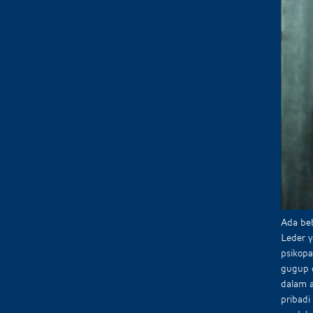
Ada beb
Leder 
psikop
gugup d
dalam 
pribad