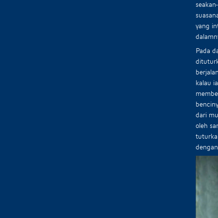
seakan-
suasana
yang in
dalamn
Pada da
ditutur
berjala
kalau i
membeb
benciny
dari mu
oleh s
tuturka
dengann