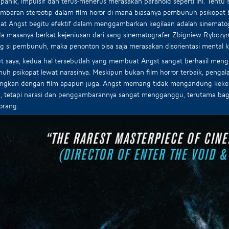
anik, impulsif dan terus-menerus merasakan paranoid seperti ini. Tentu 
baran stereotip dalam film horor di mana biasanya pembunuh psikopat b
 Angst begitu efektif dalam menggambarkan kegilaan adalah sinematogra
da masanya berkat kejeniusan dari sang sinematografer Zbigniew Rybczynsk
 si pembunuh, maka penonton bisa saja merasakan disorientasi mental ka
t saya, kedua hal tersebutlah yang membuat Angst sangat berhasil men
h psikopat lewat narasinya. Meskipun bukan film horror terbaik, penga
ingkan dengan film apapun juga. Angst memang tidak mengandung kekera
 tetapi narasi dan penggambarannya sangat mengganggu, terutama bagi p
orang.