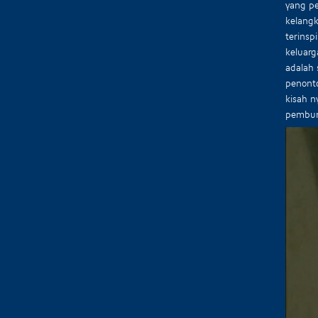
yang pe
kelangk
terinsp
keluarg
adalah
penonto
kisah n
pembunu