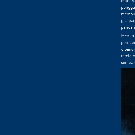
mudah p
penggam
membuat
gila pa
pandang
Menuru
pembunu
diband
modern,
semua 