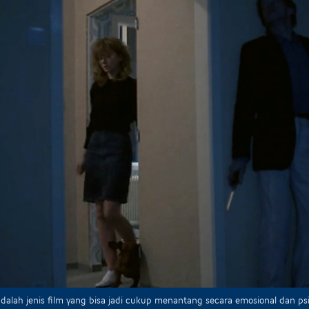
dalah jenis film yang bisa jadi cukup menantang secara emosional dan p