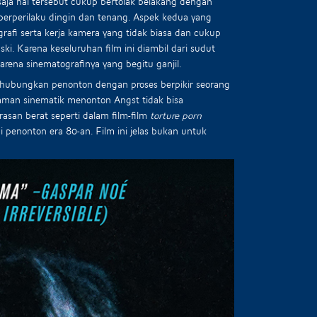
saja hal tersebut cukup bertolak belakang dengan
erperilaku dingin dan tenang. Aspek kedua yang
fi serta kerja kamera yang tidak biasa dan cukup
i. Karena keseluruhan film ini diambil dari sudut
rena sinematografinya yang begitu ganjil.
ghubungkan penonton dengan proses berpikir seorang
laman sinematik menonton Angst tidak bisa
san berat seperti dalam film-film
torture porn
enonton era 80-an. Film ini jelas bukan untuk