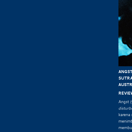
ANGST
Sutra
Austri
Revie
Angst (
disturb
karena 
menimbu
membuat