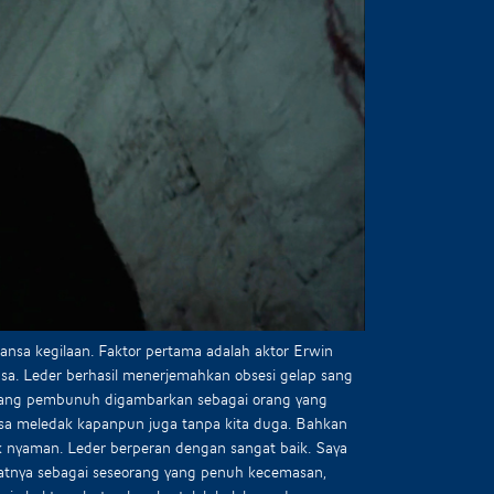
ansa kegilaan. Faktor pertama adalah aktor Erwin
a. Leder berhasil menerjemahkan obsesi gelap sang
 Sang pembunuh digambarkan sebagai orang yang
bisa meledak kapanpun juga tanpa kita duga. Bahkan
 nyaman. Leder berperan dengan sangat baik. Saya
tnya sebagai seseorang yang penuh kecemasan,