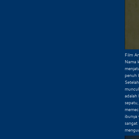
Film An
Nama ka
menjat
penuh k
Setela
muncul 
adalah 
sepatu,
memeca
ibunya 
sangat 
mengua