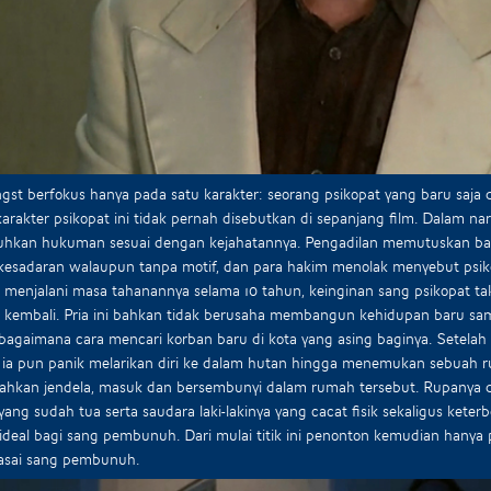
gst berfokus hanya pada satu karakter: seorang psikopat yang baru saja
rakter psikopat ini tidak pernah disebutkan di sepanjang film. Dalam na
uhkan hukuman sesuai dengan kejahatannya. Pengadilan memutuskan ba
esadaran walaupun tanpa motif, dan para hakim menolak menyebut psikop
h menjalani masa tahanannya selama 10 tahun, keinginan sang psikopat
kembali. Pria ini bahkan tidak berusaha membangun kehidupan baru sama 
bagaimana cara mencari korban baru di kota yang asing baginya. Setelah 
 ia pun panik melarikan diri ke dalam hutan hingga menemukan sebuah ru
hkan jendela, masuk dan bersembunyi dalam rumah tersebut. Rupanya d
yang sudah tua serta saudara laki-lakinya yang cacat fisik sekaligus kete
ideal bagi sang pembunuh. Dari mulai titik ini penonton kemudian hany
sai sang pembunuh.