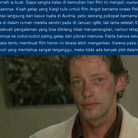
rnah ia buat. Siapa sangka kalau di kemudian hari film ini menjadi
master
aannya. Kisah gelap yang Kargl tulis untuk film Angst bersama sineas Pol
irasi langsung dari kasus nyata di Austria, yaitu seorang psikopat bern
a di dalam rumah mereka sendiri pada 16 Januari 1980, tak lama setelah 
 sebuah pengalaman yang bisa dibilang tidak menyenangkan, namun tet
nnya ke sudut-sudut paling gelap dari pikiran manusia. Fakta bahwa se
yata tentu membuat film horror ini terasa lebih mengerikan. Karena pada 
h yang mentalnya sangat terganggu, maka tidak ada banyak plot dalam f