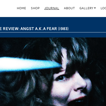
HOME
SHOP
JOURNAL
ABOUT
GALLERY
LO
 REVIEW: ANGST A.K.A FEAR (1983)