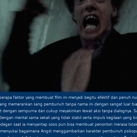
erapa faktor yang membuat film ini menjadi begitu efektif dan penuh nu
yang memerankan sang pembunuh tanpa nama ini dengan sangat luar bias
at dengan sempurna dan cukup meyakinkan lewat aksi tanpa dialognya.
engan mental sama sekali yang tidak stabil serta impuls kegilaan yang 
adegan saat ia menyantap sosis pun bisa membuat penonton merasa tidak
i menyukai bagaimana Angst menggambarkan karakter pembunuh psikopa