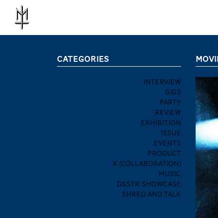
CATEGORIES
MOVIE
INTERVIEW
GIGS
PARTY
REVIEW
EXHIBITION
ISSUE
EVENTS
PRODUCT
X (COLLABORATION)
MUSIC
DSSTR SHOWCASE
SHRED AND TALK