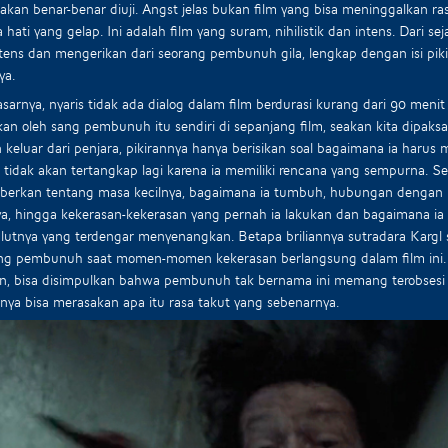
akan benar-benar diuji. Angst jelas bukan film yang bisa meninggalkan ra
 hati yang gelap. Ini adalah film yang suram, nihilistik dan intens. Dari s
tens dan mengerikan dari seorang pembunuh gila, lengkap dengan isi pik
ya.
sarnya, nyaris tidak ada dialog dalam film berdurasi kurang dari 90 menit
kan oleh sang pembunuh itu sendiri di sepanjang film, seakan kita dipaksa 
n keluar dari penjara, pikirannya hanya berisikan soal bagaimana ia haru
a tidak akan tertangkap lagi karena ia memiliki rencana yang sempurna. Sec
erkan tentang masa kecilnya, bagaimana ia tumbuh, hubungan dengan k
a, hingga kekerasan-kekerasan yang pernah ia lakukan dan bagaimana ia 
lutnya yang terdengar menyenangkan. Betapa briliannya sutradara Kargl s
ang pembunuh saat momen-momen kekerasan berlangsung dalam film ini. 
n, bisa disimpulkan bahwa pembunuh tak bernama ini memang terobsesi d
ya bisa merasakan apa itu rasa takut yang sebenarnya.