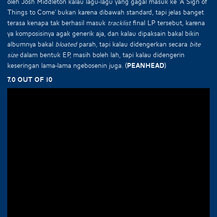
oleh Josh Middleton kalau lagu-lagu yang gagal masuk ke ‘A Sign of
Things to Come’ bukan karena dibawah standard, tapi jelas banget
terasa kenapa tak berhasil masuk
tracklist
final LP tersebut, karena
ya komposisinya agak generik aja, dan kalau dipaksain bakal bikin
albumnya bakal
bloated
parah, tapi kalau didengerkan secara
bite
size
dalam bentuk EP, masih boleh lah, tapi kalau didengerin
keseringan lama-lama ngebosenin juga.
(Peanhead)
7.0 out of 10