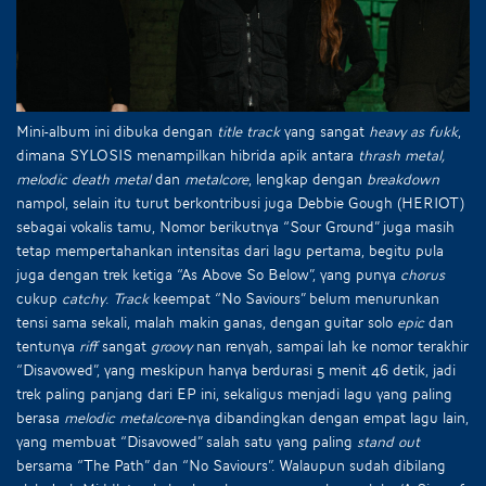
Mini-album ini dibuka dengan
title track
yang sangat
heavy as fukk
,
dimana SYLOSIS menampilkan hibrida apik antara
thrash metal,
melodic death metal
dan
metalcore
, lengkap dengan
breakdown
nampol, selain itu turut berkontribusi juga Debbie Gough (HERIOT)
sebagai vokalis tamu, Nomor berikutnya “Sour Ground” juga masih
tetap mempertahankan intensitas dari lagu pertama, begitu pula
juga dengan trek ketiga “As Above So Below”, yang punya
chorus
cukup
catchy
.
Track
keempat “No Saviours” belum menurunkan
tensi sama sekali, malah makin ganas, dengan guitar solo
epic
dan
tentunya
riff
sangat
groovy
nan renyah, sampai lah ke nomor terakhir
“Disavowed”, yang meskipun hanya berdurasi 5 menit 46 detik, jadi
trek paling panjang dari EP ini, sekaligus menjadi lagu yang paling
berasa
melodic metalcore
-nya dibandingkan dengan empat lagu lain,
yang membuat “Disavowed” salah satu yang paling
stand out
bersama “The Path” dan “No Saviours”. Walaupun sudah dibilang