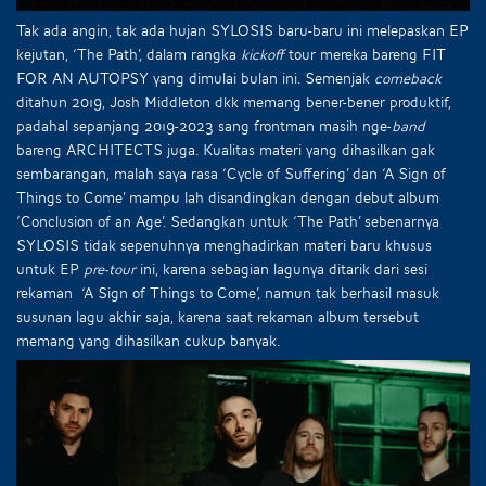
Tak ada angin, tak ada hujan SYLOSIS baru-baru ini melepaskan EP
kejutan, ‘The Path’, dalam rangka
kickoff
tour mereka bareng FIT
FOR AN AUTOPSY yang dimulai bulan ini. Semenjak
comeback
ditahun 2019, Josh Middleton dkk memang bener-bener produktif,
padahal sepanjang 2019-2023 sang frontman masih nge-
band
bareng ARCHITECTS juga. Kualitas materi yang dihasilkan gak
sembarangan, malah saya rasa ‘Cycle of Suffering’ dan ‘A Sign of
Things to Come’ mampu lah disandingkan dengan debut album
‘Conclusion of an Age’. Sedangkan untuk ‘The Path’ sebenarnya
SYLOSIS tidak sepenuhnya menghadirkan materi baru khusus
untuk EP
pre-tour
ini, karena sebagian lagunya ditarik dari sesi
rekaman ‘A Sign of Things to Come’, namun tak berhasil masuk
susunan lagu akhir saja, karena saat rekaman album tersebut
memang yang dihasilkan cukup banyak.