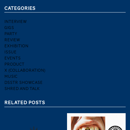
CATEGORIES
INTERVIEW
GIGS
PARTY
REVIEW
EXHIBITION
ISSUE
EVENTS
PRODUCT
X (COLLABORATION)
MUSIC
DSSTR SHOWCASE
SHRED AND TALK
RELATED POSTS