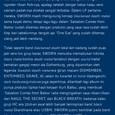
ngorder rilisan fisik-nya, apalagi setelah denger kabar kalau versi
cakram padat-nya dicetak sangat terbatas. Dalam LP pertama
mereka, SWORN masih mengusung konsep
blackened death metal
sama kayak demo, tetapi lagu-lagu dalam ‘Salvation Comes from
Below’ sudah dikemas dengan produksi yang saya rasa sudah lebih
klop dari sebelumnya, tengok aja “One Eye” yang sudah dikemas
ulang jadi lebih nendang.
Tidak seperti band
blackened death
lokal lain kadang sudah puas
jadi versi kw grup besar, SWORN mencoba memadukan hibrida
black metal
kontra
death metal
tersebut dengan
sound
metal
kematian gergaji mesin ala Gothenburg, yang dipionirkan oleh
legenda
Swedish death metal
era 90’an macam DISMEMBER,
ENTOMBED, GRAVE, dll, selain itu kwartet ini turut dipengaruhi
dark hardcore/grindcore
juga sepertinya, ditambah lagi album ini
punya produksi tipikal hasil kerjaan Kurt Ballou, yang membuat
‘Salvation Comes from Below’ rada mengingatkan saya rilisan-rilisan
dari NAILS, THE SECRET, dan BLACK BREATH, bedanya kalau
grup HC era 2010-an awal lebih banyak terinspirasi band
black
metal
Skandinavia atau USBM, SWORN justru berkiblat pada band