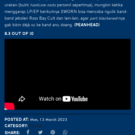
urakan (bukti
hardcore roots
personil sepertinya), mungkin ketika
menggarap LP/EP berikutnya SWORN bisa mencoba ngulik band-
band jebolan Ross Bay Cult dan lain-lain, agar
part blackened
-nya
gak bikin déjà vu ke band anu doang.
(Peanhead)
8.3 out of 10
Posted at:
Mon, 13 March 2023
Category:
Review
Share: