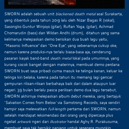
SWORN adalah sebuah unit
blackened death metal
asal Surakarta,
yang dibentuk pada tahun 2019 lalu oleh Nizar Bagas R (vokal),
Sasongko Guntur Winjoyo (gitar), Rufian Yoga, (gitar), Achmad
Chomarudin (bass) dan Wildan Andhi (drum), ditahun yang sama
kelimanya melepaskan demo berisikan dua buah lagu yaitu,
“Masonic Influence” dan “One Eye”, yang sebenarnya cukup oke,
namun karena produksi-nya terlalu biasa-basa aja, cenderung
pasaran kayak band-band
death metal
lokal pada umumnya, yang
kurang cocok banget dengan materinya, membuat demo perdana
SWORN buat saya pribadi cuma masuk ke telinga kanan, keluar ke
telinga kiri belaka, karena pada tahun itu memang lagi gencar
gempuran rilisan-rilisan berbahaya baik dari dalam ataupun luar
negeri. 39 bulan berlalu pasca perilisan demo dua lagu tersebut,
SWORN akhirnya melepaskan album debut mereka, yang bertajuk
‘Salvation Comes from Below’ via Samstrong Records, saya sendiri
hampir saja melewatkan
full-length
pertama dari SWORN, namun
setelah mendapat rekomendasi dari orang yang dipercaya plus
ngeliat
artwork
ngeri dari
illustrator
handal Aghy R. Purakusuma,
membuat saya tak berpikir panjang untuk sesegera mungkin