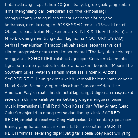
Entah ada angin apa tahun 2019 ini, banyak grup gaek yang sudah
lama menghilang dari peredaran akhirnya kembali lagi
mengguncang katalog rilisan terbaru dengan album yang
berbahaya, dimulai dengan POSSESSED melalui ‘Revealation of
Oblivions’ pada bulan Mei, kemudian XENTRIX ‘Bury The Pain’, lalu
Mike Browning membangkitkan lagi nama NOCTURNUS (AD)
berhasil menelurkan ‘Paradox’ sebuah sekuel sepantasnya dari
album progressive death metal monumental ‘The Key’, dan beberapa
minggu lalu EXHORDER salah satu pelopor Groove metal merilis
lagi album baru nya setelah cukup lama vakum berjudul ‘Mourn The
Southern Skies. Veteran Thrash metal asal Phoenix, Arizona
SACRED REICH pun gak mau kalah, kembali bekerja sama dengan
Metal Blade Records yang merilis album ‘Ignorance’ dan ‘The
American Way’ di saat Thrash metal lagi sangat digemari masyarakat
sebelum akhirnya kalah pamor ketika grunge menguasai pasar
musik internasional. Phil Rind (Vokal/Bass) dan Wiley Arnett (Lead
Guitar) menjadi dua orang tersisa dari line-up klasik SACRED
REICH, setelah dipecatnya Greg Hall melaui telefon dan juga Jason
Rainey yang harus pensiun karena faktor kesehatan. SACRED
REICH formasi sekarang diperkuat gitaris belia Joey Radziwill yang