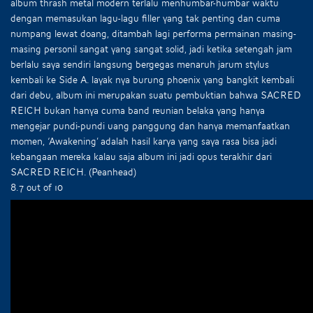
album thrash metal modern terlalu menhumbar-humbar waktu
dengan memasukan lagu-lagu filler yang tak penting dan cuma
numpang lewat doang, ditambah lagi performa permainan masing-
masing personil sangat yang sangat solid, jadi ketika setengah jam
berlalu saya sendiri langsung bergegas menaruh jarum stylus
kembali ke Side A. layak nya burung phoenix yang bangkit kembali
dari debu, album ini merupakan suatu pembuktian bahwa SACRED
REICH bukan hanya cuma band reunian belaka yang hanya
mengejar pundi-pundi uang panggung dan hanya memanfaatkan
momen, ‘Awakening’ adalah hasil karya yang saya rasa bisa jadi
kebangaan mereka kalau saja album ini jadi opus terakhir dari
SACRED REICH. (Peanhead)
8.7 out of 10