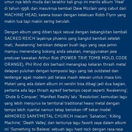
umur nya lebih muda dari terakhir kali grup ini merilis album ‘Heal’
di tahun 1996, dan masuknya kembali Dave Mcclain yang cabut dari
MACHINE HEAD, karena bosan dengan kelakuan Robb Flynn yang
makin tua tapi makin sering berulah.
Dengan album yang diberi tajuk sesuai dengan kebangkitan kembali
SACRED REICH layaknya phoenix yang bangkit kembali setelah
mati, ‘Awakening’ berisikan delapan buah lagu yang saya jamin
mampu menendang bokong anda sekalian, menggunakan jasa
produser kawakan Arthur Rizk (POWER TRIP, TOMB MOLD, CODE
ORANGE), Phil Rind dkk berhasil menangkap keliaran thrash metal
delapan puluhan dengan komposisi lagu yang tak outdated dan
terdengar agak modern jadi terasa masih relevan untuk masa kini.
Materi yang ada dalam album ini sendiri bisa dibagi jadi dua bagian,
pertama ada lagu thrash agresif bertempo cepat seperti ‘Awakening’,
‘Divde & Conquer’, ‘Manifest Reality’ lalu ‘Resolution’, kemudian lagu
yang lebih menjurus ke territorial traditional heavy metal dengan
tempo lebih nyantai namun tetap berisikan riff kekar model
ARMORED SAINT/METAL CHURCH macam ‘Salvation’, ‘Killing
Machine’, ‘Death Valley’, dan tentunya lagu favorit saya dalam album
ini ‘Something to Believe’, sebuah lagu hard rock dengan rasa-rasa