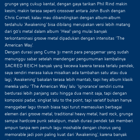
grunge yang cukup kental, dengan gaya tarikan Phil Rind makin
kesini, makin terasa seperti crossover antara John Bush dengan
Chris Cornell, kalau mau dibandingkan dengan album-album
terdahulu ‘Awakening’ bisa dibilang merupakan versi lebih matang
dari 90’s metal dalam album ‘Heal’ yang mulai banyak
terkontaminasi groove metal dipadukan dengan intensitas ‘The
American Way’.
Dengan durasi yang Cuma 31 menit para penggemar yang sudah
menunggu sabar setelah mendengar pengumuman kembalinya
SACRED REICH banyak yang kecewa karena terasa terlalu pendek,
saya sendiri merasa kalua misalkan ada tambahan satu atau dua
lagi, ‘Awakening’ bakalan terasa lebih mantab, tapi hey album klasik
mereka yaitu ‘The American Way’ lalu ‘Ignorance’ sendiri cuma
berdurasi lebih panjang satu hingga dua menit saja, tapi dengan
komposisi padat, singkat lalu to the point, tapi variatif bukan hanya
menggeber lagu thrash biasa tapi turut memasukan berbagai
elemen dari groove metal, traditional heavy metal, hard rock, grunge
sampai hardcore punk sekalipun, malah durasi pendek tak memberi
ampun tanpa rem penuh lagu moshable dengan chorus yang
memorable jadi poin paling kuat dari ‘Awakening’, karena banyak