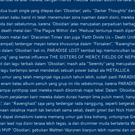
 dua buah single yang dilepas dari ‘Obsidian’, yaitu “Darker Thoughts”
kan kalau band ini telah menemukan zona nyaman dalam disini, mereka 
eda dari sebelumnya, karena ‘Obsidian’ jelas merupakan perpaduan berb
death metal dari ‘The Plague Within’ dan ‘Medusa’ tentunya masih dipe
doom metal dari ‘Draconian Times’ dan juga ‘Faith Divide Us – Death Unit
itempat) terdengar mayan ketara khususnya dalam “Forsaken”, “Ravenghas
e dalam ‘Obsidian’ kali ini, PARADISE LOST kembali lagi memunculkan l
oung” yang kental influence THE SISTERS OF MERCY, FIELDS OF NEPHIL
ht dan lagu terbaik dalam ‘Obsidian’, masih ada “Serenity” yang merupak
 lagu bertempo lamat mendekati sebuah power ballad ala METALLICA.
 umur yang telah menginjak tiga puluh tahun lebih, sudah pasti PARA
 enam belas album penuh yang grup ini rilis sebelumnya, karena PARADIS
ampai synthpop saat mereka masih dikontrak major label. Dalam ‘Obisid
um perjalanan karir mereka dalam durasi hampir lima puluh menit, hanya
”, dan “Ravenghast” saja yang terdengar rada nanggung, seperti bergerak
an vokalnya masih tak berubah sama sekali, death growl dari Nick Hol
ut dapat dimaklumi karena memang umur gak bisa bohong, untungnya Gre
an lead nya disini terasa lebih tegas, ia dan drummer muda bertalenta Wa
 MVP ‘Obsidian’, gebukan Waltteri Väyrynen biarpun lebih nyantai dan s