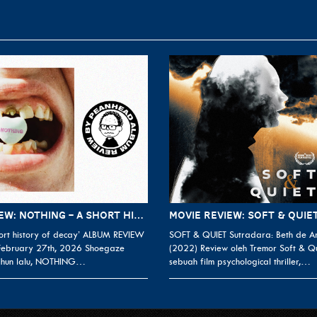
ALBUM REVIEW: NOTHING – A SHORT HISTORY OF DECAY
MOVIE REVIEW: SOFT & QUIET
rt history of decay’ ALBUM REVIEW
SOFT & QUIET Sutradara: Beth de A
 February 27th, 2026 Shoegaze
(2022) Review oleh Tremor Soft & Q
ahun lalu, NOTHING…
sebuah film psychological thriller,…