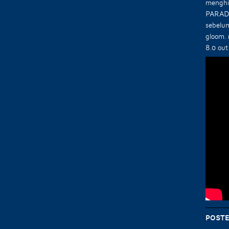
menghid
PARADI
sebelum
gloom.
8.0 out
Poste