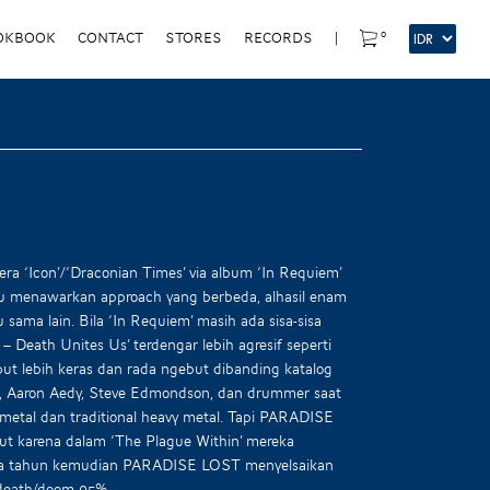
0
OKBOOK
CONTACT
STORES
RECORDS
|
 ‘Icon’/‘Draconian Times’ via album ‘In Requiem’
lu menawarkan approach yang berbeda, alhasil enam
sama lain. Bila ‘In Requiem’ masih ada sisa-sisa
 – Death Unites Us’ terdengar lebih agresif seperti
t lebih keras dan rada ngebut dibanding katalog
osh, Aaron Aedy, Steve Edmondson, dan drummer saat
m metal dan traditional heavy metal. Tapi PARADISE
t karena dalam ‘The Plague Within’ mereka
 dua tahun kemudian PARADISE LOST menyelsaikan
 death/doom 95%.