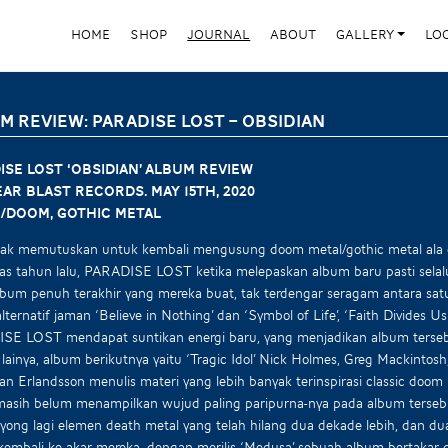
HOME
SHOP
JOURNAL
ABOUT
GALLERY
LO
M REVIEW: PARADISE LOST – OBSIDIAN
ISE LOST ‘OBSIDIAN’ Album Review
ar Blast Records. May 15th, 2020
/Doom, Gothic metal
k memutuskan untuk kembali mengusung doom metal/gothic metal ala era
las tahun lalu, PARADISE LOST ketika melepaskan album baru pasti sela
bum penuh terakhir yang mereka buat, tak terdengar seragam antara satu 
lternatif jaman ‘Believe in Nothing’ dan ‘Symbol of Life’, ‘Faith Divides Us
SE LOST mendapat suntikan energi baru, yang menjadikan album tersebu
lainya, album berikutnya yaitu ‘Tragic Idol’ Nick Holmes, Greg Mackint
ian Erlandsson menulis materi yang lebih banyak terinspirasi classic doo
asih belum menampilkan wujud paling paripurna-nya pada album tersebu
ong lagi elemen death metal yang telah hilang dua dekade lebih, dan
 kembali ke akar mereka, dengan merilis ‘Medusa’ sebuah album bertakar