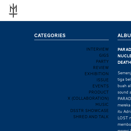
CATEGORIES
ALBU
INTERVIEW
PARAD
GIGS
Nucle
PARTY
Death
REVIEW
Semenja
EXHIBITION
tiga be
ISSUE
buah al
EVENTS
PRODUCT
sound a
X (COLLABORATION)
PARADI
MUSIC
mereka 
DSSTR SHOWCASE
itu Adr
SHRED AND TALK
LOST m
memboy
regresi