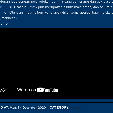
upan lagu dengan pola ketukan dan fills yang cemerlang dan gak pasaran
SE LOST saat ini. Meskipun merupakan album main aman, dan belum b
nya, ‘Obsidian’ masih album yang layak dikonsumsi apalagi bagi merek
 (Peanhead)
 of 10
d at:
Category:
Review
Mon, 14 December 2020
|