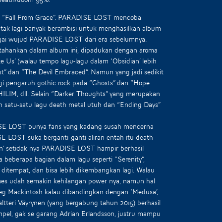
 dan “Fall From Grace”. PARADISE LOST mencoba
tak lagi banyak berambisi untuk menghasilkan album
agai wujud PARADISE LOST dari era sebelumnya.
rtahankan dalam album ini, dipadukan dengan aroma
e Us’ (walau tempo lagu-lagu dalam ‘Obsidian’ lebih
t” dan “The Devil Embraced”. Namun yang jadi sedikit
agi pengaruh gothic rock pada “Ghosts” dan “Hope
IM, dll. Selain “Darker Thoughts” yang merupakan
an satu-satu lagu death metal utuh dan “Ending Days”
DISE LOST punya fans yang kadang susah mencerna
E LOST suka berganti-ganti aliran entah itu death
ian’ setidak nya PARADISE LOST hampir berhasil
 beberapa bagian dalam lagu seperti “Serenity”,
 ditempat, dan bisa lebih dikembangkan lagi. Walau
mes udah semakin kehilangan power nya, namun hal
g Mackintosh kalau dibandingkan dengan ‘Medusa’,
ltteri Väyrynen (yang bergabung tahun 2015) berhasil
impel, gak se garang Adrian Erlandsson, justru mampu