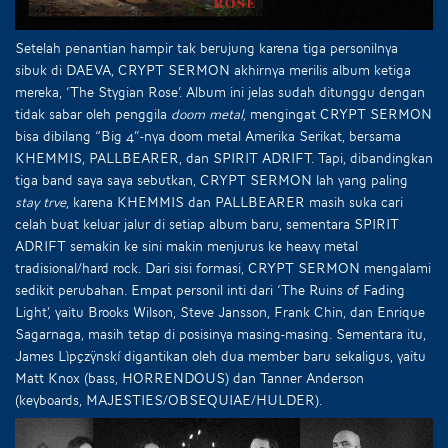
Setelah penantian hampir tak berujung karena tiga personilnya
sibuk di DAEVA, CRYPT SERMON akhirnya merilis album ketiga
mereka, ‘The Stygian Rose’. Album ini jelas sudah ditunggu dengan
tidak sabar oleh penggila
doom metal
, mengingat CRYPT SERMON
bisa dibilang “Big 4”-nya doom metal Amerika Serikat, bersama
KHEMMIS, PALLBEARER, dan SPIRIT ADRIFT. Tapi, dibandingkan
tiga band saya saya sebutkan, CRYPT SERMON lah yang paling
stay trve
, karena KHEMMIS dan PALLBEARER masih suka cari
celah buat keluar jalur di setiap album baru, sementara SPIRIT
ADRIFT semakin ke sini makin menjurus ke heavy metal
tradisional/hard rock. Dari sisi formasi, CRYPT SERMON mengalami
sedikit perubahan. Empat personil inti dari ‘The Ruins of Fading
Light’, yaitu Brooks Wilson, Steve Jansson, Frank Chin, dan Enrique
Sagarnaga, masih tetap di posisinya masing-masing. Sementara itu,
James Lìpçzÿnskí digantikan oleh dua member baru sekaligus, yaitu
Matt Knox (bass, HORRENDOUS) dan Tanner Anderson
(keyboards, MAJESTIES/OBSEQUIAE/HULDER).