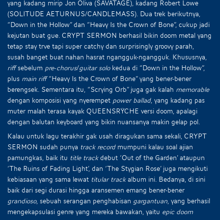
yang kadang mirip Jon Oliva (SAVATAGE), kadang Robert Lowe
(SOLITUDE AETURNUS/CANDLEMASS). Dua trek berikutnya,
“Down in the Hollow” dan “Heavy Is the Crown of Bone”, cukup jadi
kejutan buat gue. CRYPT SERMON berhasil bikin doom metal yang
tetap stay trve tapi super catchy dan surprisingly groovy parah,
susah banget buat nahan hasrat ngangguk-ngangguk. Khususnya,
riff
sebelum
pre-chorus
/
guitar solo
kedua di “Down in the Hollow”,
plus
main riff
“Heavy Is the Crown of Bone” yang bener-bener
berengsek. Sementara itu, “Scrying Orb” juga gak kalah
memorable
dengan komposisi yang nyerempet
power ballad
, yang kadang pas
muter malah terasa kayak QUEENSRŸCHE versi doom, apalagi
dengan balutan keyboard yang bikin nuansanya makin gelap pol.
Kalau untuk lagu terakhir gak usah diragukan sama sekali, CRYPT
SERMON sudah punya
track record
mumpuni kalau soal ajian
pamungkas, baik itu
title track
debut ‘Out of the Garden’ ataupun
‘The Ruins of Fading Light’, dan ‘The Stygian Rose’ juga mengikuti
kebiasaan yang sama lewat
titular track
album ini. Bedanya, di sini
baik dari segi durasi hingga aransemen emang bener-bener
grandioso
, sebuah serangan penghabisan
gargantuan
, yang berhasil
mengekapsulasi genre yang mereka bawakan, yaitu
epic doom