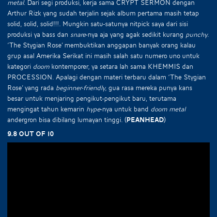
metal
. Dari segi produksi, kerja sama CRYPT SERMON dengan
Arthur Rizk yang sudah terjalin sejak album pertama masih tetap
solid, solid, solid!!!. Mungkin satu-satunya nitpick saya dari sisi
produksi ya bass dan
snare
-nya aja yang agak sedikit kurang
punchy
.
‘The Stygian Rose’ membuktikan anggapan banyak orang kalau
grup asal Amerika Serikat ini masih salah satu numero uno untuk
kategori
doom
kontemporer, ya setara lah sama KHEMMIS dan
PROCESSION. Apalagi dengan materi terbaru dalam ‘The Stygian
Rose’ yang rada
beginner-friendly
, gua rasa mereka punya kans
besar untuk menjaring pengikut-pengikut baru, terutama
mengingat tahun kemarin
hype
-nya untuk band
doom metal
andergron bisa dibilang lumayan tinggi.
(Peanhead)
9.8 out of 10