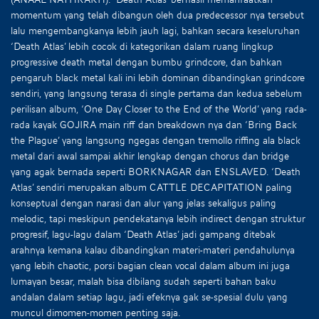
momentum yang telah dibangun oleh dua predecessor nya tersebut
lalu mengembangkanya lebih jauh lagi, bahkan secara keseluruhan
‘Death Atlas’ lebih cocok di kategorikan dalam ruang lingkup
progressive death metal dengan bumbu grindcore, dan bahkan
pengaruh black metal kali ini lebih dominan dibandingkan grindcore
sendiri, yang langsung terasa di single pertama dan kedua sebelum
perilisan album, ‘One Day Closer to the End of the World’ yang rada-
rada kayak GOJIRA main riff dan breakdown nya dan ‘Bring Back
the Plague’ yang langsung ngegas dengan tremollo riffing ala black
metal dari awal sampai akhir lengkap dengan chorus dan bridge
yang agak bernada seperti BORKNAGAR dan ENSLAVED. ‘Death
Atlas’ sendiri merupakan album CATTLE DECAPITATION paling
konseptual dengan narasi dan alur yang jelas sekaligus paling
melodic, tapi meskipun pendekatanya lebih indirect dengan struktur
progresif, lagu-lagu dalam ‘Death Atlas’ jadi gampang ditebak
arahnya kemana kalau dibandingkan materi-materi pendahulunya
yang lebih chaotic, porsi bagian clean vocal dalam album ini juga
lumayan besar, malah bisa dibilang sudah seperti bahan baku
andalan dalam setiap lagu, jadi efeknya gak se-spesial dulu yang
muncul dimomen-momen penting saja.