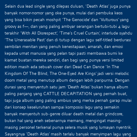
Selain dua lead single yang dilepas duluan, ‘Death Atlas’ juga punya
banyak nomor-nomor yang oke punya, mulai dari pembuka keos
yang bisa bikin pecah moshpit ‘The Genocide’ dan ‘Vulturous’ yang
groovy as f—, dan yang paling ambyar serangan bertubi-tubi 4 lagu
terakhir ‘With All Disrespect’, ‘Time’s Cruel Curtain’, interlude syahdu
‘The Unerasable Past’ dan di tutup dengan lagu self-titled berdurasi
sembilan menitan yang penuh kenestapaan, amarah, dan emosi
kepada umat manusia yang pelan tapi pasti membawa bumi ke
kiamat buatan mereka sendiri, dan bagi yang punya versi limited
edition masih ada sebuah cover dari Dead Can Dance ‘In The
Kingdom Of The Blind, The One-Eyed Are Kings’ jadi versi melodic
doom metal yang menutup album dengan lebih paripurna. Dengan
durasi yang menyentuh satu jam ‘Death Atlas’ bukan hanya album
paling panjang yang CATTLE DECAPITATION yang pernah buat,
tapi juga album yang paling ambius yang merka pernah garap mulai
dari konsep keseluruhan sampai komposisi lagu yang semakin
banyak menyentuh sub-genre diluar death metal dan grindcore,
bukan hal yang aneh sebenarnya memang, mengingat masing-
masing personel terkenal punya selera musik yang lumayan nyentrik.
Sayangnya ‘Death Atlas’ masih terlalu banyak menyimpan lagu yang