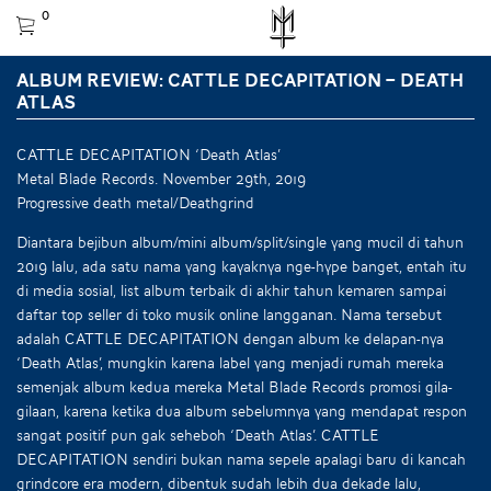
0
ALBUM REVIEW: CATTLE DECAPITATION – DEATH
ATLAS
CATTLE DECAPITATION ‘Death Atlas’
Metal Blade Records. November 29th, 2019
Progressive death metal/Deathgrind
Diantara bejibun album/mini album/split/single yang mucil di tahun
2019 lalu, ada satu nama yang kayaknya nge-hype banget, entah itu
di media sosial, list album terbaik di akhir tahun kemaren sampai
daftar top seller di toko musik online langganan. Nama tersebut
adalah CATTLE DECAPITATION dengan album ke delapan-nya
‘Death Atlas’, mungkin karena label yang menjadi rumah mereka
semenjak album kedua mereka Metal Blade Records promosi gila-
gilaan, karena ketika dua album sebelumnya yang mendapat respon
sangat positif pun gak seheboh ‘Death Atlas’. CATTLE
DECAPITATION sendiri bukan nama sepele apalagi baru di kancah
grindcore era modern, dibentuk sudah lebih dua dekade lalu,