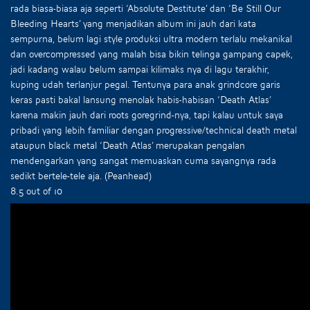
rada biasa-biasa aja seperti ‘Absolute Destitute’ dan ‘Be Still Our
Bleeding Hearts’ yang menjadikan album ini jauh dari kata
sempurna, belum lagi style produksi ultra modern terlalu mekanikal
dan overcompressed yang malah bisa bikin telinga gampang capek,
jadi kadang walau belum sampai kilimaks nya di lagu terakhir,
kuping udah terlanjur pegal. Tentunya para anak grindcore garis
keras pasti bakal lansung menolak habis-habisan ‘Death Atlas’
karena makin jauh dari roots goregrind-nya, tapi kalau untuk saya
pribadi yang lebih familiar dengan progressive/technical death metal
ataupun black metal ‘Death Atlas’ merupakan pengalan
mendengarkan yang sangat memuaskan cuma sayangnya rada
sedikt bertele-tele aja. (Peanhead)
8.5 out of 10