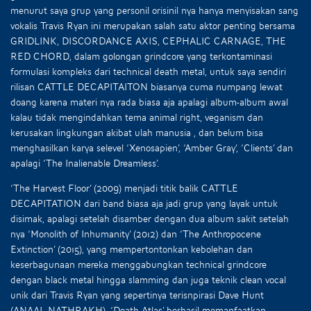
menurut saya grup yang personil orisinil nya hanya menyisakan sang
vokalis Travis Ryan ini merupakan salah satu aktor penting bersama
GRIDLINK, DISCORDANCE AXIS, CEPHALIC CARNAGE, THE
RED CHORD, dalam golongan grindcore yang terkontaminasi
formulasi kompleks dari technical death metal, untuk saya sendiri
rilisan CATTLE DECAPITAITON biasanya cuma numpang lewat
doang karena materi nya rada biasa aja apalagi album-album awal
kalau tidak mengindahkan tema animal right, veganism dan
kerusakan lingkungan akibat ulah manusia , dan belum bisa
menghasilkan karya selevel ‘Xenosapien’, ‘Amber Gray’, ‘Clients’ dan
apalagi ‘The Inalienable Dreamless’.
‘The Harvest Floor’ (2009) menjadi titik balik CATTLE
DECAPITATION dari band biasa aja jadi grup yang layak untuk
disimak, apalagi setelah disamber dengan dua album sakit setelah
nya ‘Monolith of Inhumanity’ (2012) dan ‘The Anthropocene
Extinction’ (2015), yang mempertontonkan kebolehan dan
keserbagunaan mereka menggabungkan technical grindcore
dengan black metal hingga slamming dan juga teknik clean vocal
unik dari Travis Ryan yang sepertinya terisnpirasi Dave Hunt
(ANAAL NATHRAKH). ‘Death Atlas’ berhasil memanfaatkan