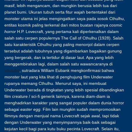
masif, lebih mengancam, dan mungkin berusia lebih tua dari
planet bumi. Ukuran tubuh serta fitur wajah bertentakel dari
monster utama ini jelas mengingatkan saya pada sosok Cthulhu,
entitas kosmik paling terkenal dari mitos buatan rajanya
cosmic
horror
H.P. Lovecraft, yang pertama kali diperkenalkan dalam
salah satu cerpen populernya The Call of Cthulhu (1928). Salah
satu karakteristik Cthulhu yang paling menonjol dalam cerpen
tersebut adalah tubuhnya yang digambarkan bagaikan gunung
yang bergerak, dan ia tertidur di dasar laut. Apa yang lebih
menggembirakan lagi, dalam salah satu wawancaranya di
youtube
, sutradara William Eubank mengkonfirmasi bahwa
monster laut yang kita lihat di penghujung film Underwater
rupanya memang Cthulhu. Menurut saya, ini membuat
Underwater berada di tingkatan yang lebih spesial dibandingkan
film creature / sci-fi generik lainnya, karena diam-diam ia
menghadirkan karakter yang sangat populer dalam dunia horror
sebagai
easter egg
. Film lain mungkin sudah mempromosikan
filmnya dengan menjual nama Lovecraft sejak awal, tapi tidak
dengan Underwater yang menyimpannya baik-baik sebagai
kejutan kecil bagi para kutu buku pecinta Lovecraft. Selain itu,