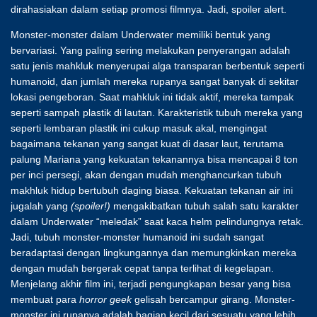
dirahasiakan dalam setiap promosi filmnya. Jadi, spoiler alert.
Monster-monster dalam Underwater memiliki bentuk yang
bervariasi. Yang paling sering melakukan penyerangan adalah
satu jenis mahkluk menyerupai alga transparan berbentuk seperti
humanoid, dan jumlah mereka rupanya sangat banyak di sekitar
lokasi pengeboran. Saat mahkluk ini tidak aktif, mereka tampak
seperti sampah plastik di lautan. Karakteristik tubuh mereka yang
seperti lembaran plastik ini cukup masuk akal, mengingat
bagaimana tekanan yang sangat kuat di dasar laut, terutama
palung Mariana yang kekuatan tekanannya bisa mencapai 8 ton
per inci persegi, akan dengan mudah menghancurkan tubuh
makhluk hidup bertubuh daging biasa. Kekuatan tekanan air ini
jugalah yang
(spoiler!)
mengakibatkan tubuh salah satu karakter
dalam Underwater “meledak” saat kaca helm pelindungnya retak.
Jadi, tubuh monster-monster humanoid ini sudah sangat
beradaptasi dengan lingkungannya dan memungkinkan mereka
dengan mudah bergerak cepat tanpa terlihat di kegelapan.
Menjelang akhir film ini, terjadi pengungkapan besar yang bisa
membuat para
horror geek
gelisah bercampur girang. Monster-
monster ini rupanya adalah bagian kecil dari sesuatu yang lebih