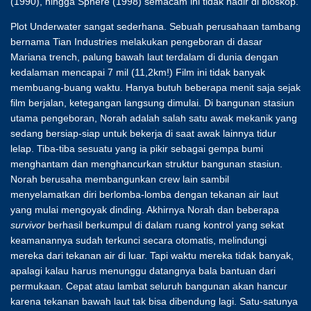
(1990), hingga Sphere (1998) semacam ini tidak hadir di bioskop.
Plot Underwater sangat sederhana. Sebuah perusahaan tambang
bernama Tian Industries melakukan pengeboran di dasar
Mariana trench, palung bawah laut terdalam di dunia dengan
kedalaman mencapai 7 mil (11,2km!) Film ini tidak banyak
membuang-buang waktu. Hanya butuh beberapa menit saja sejak
film berjalan, ketegangan langsung dimulai. Di bangunan stasiun
utama pengeboran, Norah adalah salah satu awak mekanik yang
sedang bersiap-siap untuk bekerja di saat awak lainnya tidur
lelap. Tiba-tiba sesuatu yang ia pikir sebagai gempa bumi
menghantam dan menghancurkan struktur bangunan stasiun.
Norah berusaha membangunkan crew lain sambil
menyelamatkan diri berlomba-lomba dengan tekanan air laut
yang mulai mengoyak dinding. Akhirnya Norah dan beberapa
survivor
berhasil berkumpul di dalam ruang kontrol yang sekat
keamanannya sudah terkunci secara otomatis, melindungi
mereka dari tekanan air di luar. Tapi waktu mereka tidak banyak,
apalagi kalau harus menunggu datangnya bala bantuan dari
permukaan. Cepat atau lambat seluruh bangunan akan hancur
karena tekanan bawah laut tak bisa dibendung lagi. Satu-satunya