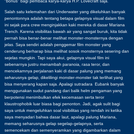
“bonus” bagi pembaca karya-karya H.P. Lovecraft saja.
Salah satu kelemahan dari Underwater yang dikeluhkan banyak
penontonnya adalah tentang betapa gelapnya visual dalam film
ini sejak para crew menginjakkan kaki mereka di dasar Mariana
Trench. Karena visibilitas bawah air yang sangat buruk, kita tidak
pernah bisa benar-benar melihat monster-monsternya dengan
jelas. Saya sendiri adalah penggemar film monster yang
cenderung berharap bisa melihat sosok monsternya sesering dan
sejelas mungkin. Tapi saya akui, gelapnya visual film ini
sebenarnya justru menambah paranoia, rasa teror, dan
mencekamnya perjalanan kaki di dasar palung yang memang
seharusnya gelap, dikelilingi monster-monster tak terlihat yang
bisa menyerang kapan saja. Apalagi sutradara Eubank banyak
menggunakan sudut pandang dari balik helm pengaman yang
berpotensi menimbulkan efek kecemasan serta teror
klaustrophobik luar biasa bagi penonton. Jadi, agak sulit bagi
saya untuk mengeluhkan soal visibilitas yang rendah ini ketika
saya menyadari bahwa dasar laut, apalagi palung Mariana,
memang seharusnya gelap segelap-gelapnya, serta
semencekam dan semenyeramkan yang digambarkan dalam