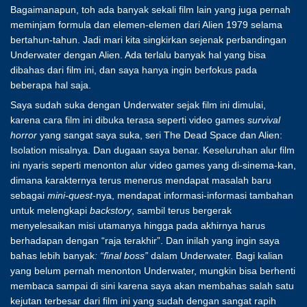
Bagaimanapun, toh ada banyak sekali film lain yang juga pernah
meminjam formula dan elemen-elemen dari Alien 1979 selama
bertahun-tahun. Jadi mari kita singkirkan sejenak perbandingan
Underwater dengan Alien. Ada terlalu banyak hal yang bisa
dibahas dari film ini, dan saya hanya ingin berfokus pada
beberapa hal saja.
Saya sudah suka dengan Underwater sejak film ini dimulai,
karena cara film ini dibuka terasa seperti video games
survival
horror
yang sangat saya suka, seri The Dead Space dan Alien:
Isolation misalnya. Dan dugaan saya benar. Keseluruhan alur film
ini nyaris seperti menonton alur video games yang di-sinema-kan,
dimana karakternya terus menerus mendapat masalah baru
sebagai
mini-quest
-nya, mendapat informasi-informasi tambahan
untuk melengkapi
backstory
, sambil terus bergerak
menyelesaikan misi utamanya hingga pada akhirnya harus
berhadapan dengan “raja terakhir”. Dan inilah yang ingin saya
bahas lebih banyak
: “final boss”
dalam Underwater. Bagi kalian
yang belum pernah menonton Underwater, mungkin bisa berhenti
membaca sampai di sini karena saya akan membahas salah satu
kejutan terbesar dari film ini yang sudah dengan sangat rapih