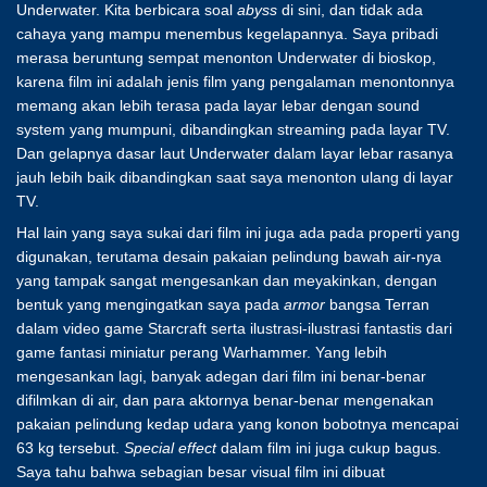
Underwater. Kita berbicara soal
abyss
di sini, dan tidak ada
cahaya yang mampu menembus kegelapannya. Saya pribadi
merasa beruntung sempat menonton Underwater di bioskop,
karena film ini adalah jenis film yang pengalaman menontonnya
memang akan lebih terasa pada layar lebar dengan sound
system yang mumpuni, dibandingkan streaming pada layar TV.
Dan gelapnya dasar laut Underwater dalam layar lebar rasanya
jauh lebih baik dibandingkan saat saya menonton ulang di layar
TV.
Hal lain yang saya sukai dari film ini juga ada pada properti yang
digunakan, terutama desain pakaian pelindung bawah air-nya
yang tampak sangat mengesankan dan meyakinkan, dengan
bentuk yang mengingatkan saya pada
armor
bangsa Terran
dalam video game Starcraft serta ilustrasi-ilustrasi fantastis dari
game fantasi miniatur perang Warhammer. Yang lebih
mengesankan lagi, banyak adegan dari film ini benar-benar
difilmkan di air, dan para aktornya benar-benar mengenakan
pakaian pelindung kedap udara yang konon bobotnya mencapai
63 kg tersebut.
Special effect
dalam film ini juga cukup bagus.
Saya tahu bahwa sebagian besar visual film ini dibuat