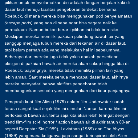
pilihan untuk menyelamatkan diri adalah dengan berjalan kaki di
dasar laut menuju fasilitas pengeboran terdekat bernama
Roebuck, di mana mereka bisa menggunakan pod penyelamatan
(escape pods)
yang ada di sana agar bisa segera naik ke
permukaan. Namun bukan berarti pilihan ini tidak beresiko.
Meskipun mereka memiliki pakaian pelindung bawah air yang
sanggup menjaga tubuh mereka dari tekanan air di dasar laut,
tapi belum pernah ada yang melakukan hal ini sebelumnya.
Beberapa dari mereka juga tidak yakin apakah persediaan
oksigen di pakaian bawah air mereka akan cukup hingga tiba di
Roebuck. Sayangnya, mereka tidak memiliki pilihan lain yang
lebih aman. Saat mereka semua mencapai dasar laut, akhirnya
mereka menyadari bahwa aktifitas pengeboran telah
membangunkan sesuatu yang mengerikan dari tidur panjangnya.
Pengaruh kuat film Alien (1979) dalam film Underwater sudah
terasa sangat kuat sejak film ini dimulai. Namun karena film ini
berlokasi di bawah air, tentu saja kita akan lebih teringat dengan
trend film-film sci-fi horror / action bawah air di akhir tahun 80-an
seperti Deepstar Six (1989), Leviathan (1989) dan The Abyss
(1989) yang mana ketiganya juga sangat terinspirasi oleh Alien.