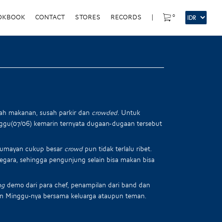
0
OKBOOK
CONTACT
STORES
RECORDS
|
alah makanan, susah parkir dan
crowded
. Untuk
ggu(07/06) kemarin ternyata dugaan-dugaan tersebut
g lumayan cukup besar
crowd
pun tidak terlalu ribet.
negara, sehingga pengunjung selain bisa makan bisa
ng
demo dari para chef, penampilan dari band dan
 Minggu-nya bersama keluarga ataupun teman.