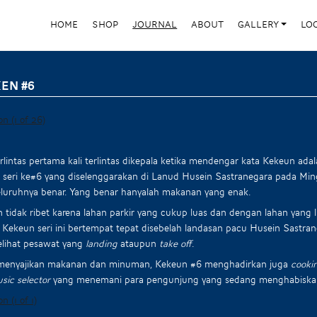
HOME
SHOP
JOURNAL
ABOUT
GALLERY
LO
EN #6
rlintas pertama kali terlintas dikepala ketika mendengar kata Kekeun ad
seri ke#6 yang diselenggarakan di Lanud Husein Sastranegara pada Min
eluruhnya benar. Yang benar hanyalah makanan yang enak.
n tidak ribet karena lahan parkir yang cukup luas dan dengan lahan yan
 Kekeun seri ini bertempat tepat disebelah landasan pacu Husein Sastra
elihat pesawat yang
landing
ataupun
take off
.
 menyajikan makanan dan minuman, Kekeun #6 menghadirkan juga
cooki
sic selector
yang menemani para pengunjung yang sedang menghabiskan