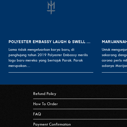
POLYESTER EMBASSY LAUGH & SWELL MINI TOUR 2020 (SUKABUMI)
Lama tidak mengeluarkan karya baru, di
Untuk mengunju
penghujung tahun 2019 Polyester Embassy merilis
sekarang denga
lagu baru mereka yang bertajuk Parak. Parak
corona perlu mi
merupakan…
adanya Marija
Refund Policy
How To Order
FAQ
Payment Confirmation