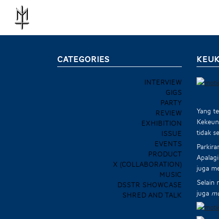
CATEGORIES
KEUK
INTERVIEW
GIGS
PARTY
Yang te
REVIEW
Kekeun 
EXHIBITION
tidak s
ISSUE
EVENTS
Parkira
PRODUCT
Apalagi
X (COLLABORATION)
juga m
MUSIC
Selain
DSSTR SHOWCASE
juga
mu
SHRED AND TALK