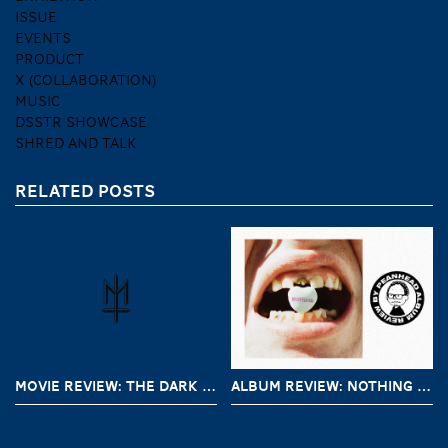
ISSUE
EVENTS
PRODUCT
X (COLLABORATION)
MUSIC
DSSTR SHOWCASE
SHRED AND TALK
RELATED POSTS
MOVIE REVIEW: THE DARK AND THE WICKED (2020)
ALBUM REVIEW: NOTHING – A SHORT HISTORY OF DECAY