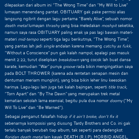
dilepaskan dari album ini “The Wrong Time” dan “My Will to Live”
lumayan menendang pantat. OBITUARY gak pake permisi alias
langsung ngibrit dengan lagu pertama “Barely Alive”, sebuah nomor
death metal
lumayan
thrashy
yang bisa meledakan
moshpit
seketika,
namun saya rasa OBITUARY paling enak ya pas lagi bawain materi-
materi
mid-tempo
seperti tiga lagu berikutnya, “The Wrong Time”,
yang pantas lah jadi
single
andalan karena memang
catchy as fukk
,
“Without a Conscience” pun gak kalah nampol, apalagi pas masuk
menit 2:22, turut diselipkan
breakdown
yang cocok lah buat dansa
karate, kemudian “War” punya
groove
rada bikin mengingatkan saya
pada BOLT THROWER (karena ada rentetan senapan mesin dan
dentuman meriam mungkin), yang bisa bikin leher linu keesokan
harinya. Lagu-lagu lain juga tak kalah bajingan, seperti
title track,
“Torn Apart” dan “By The Dawn” yang merupakan trek metal
kematian sekolah lama esensial, begitu pula dua nomor
doomy
(“My
Will To Live” dan “Be Warned”).
Sebagai penganut falsafah hidup
if it ain’t broke, don’t fix it
sebenarnya komposisi yang diusung Tardy Brothers and Co. ini gak
terlalu banyak berubah tiap album, tak seperti para dedengkot
floridan death metal
lain kayak DEATH (R.I.P), MORBID ANGEL,