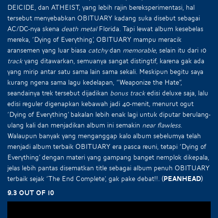
DEICIDE, dan ATHEIST, yang lebih rajin bereksperimentasi, hal
tersebut menyebabkan OBITUARY kadang suka disebut sebagai
AC/DC-nya skena
death metal
Florida. Tapi lewat album kesebelas
mereka, ‘Dying of Everything’, OBITUARY mampu meracik
aransemen yang luar biasa
catchy
dan
memorable
, selain itu dari 10
track
yang ditawarkan, semuanya sangat distingtif, karena gak ada
yang mirip antar satu sama lain sama sekali. Meskipun begitu saya
kurang ngena sama lagu kedelapan, “Weaponize the Hate”,
seandainya trek tersebut dijadikan
bonus track
edisi deluxe saja, lalu
edisi reguler digenapkan kebawah jadi 40-menit, menurut ogut
‘Dying of Everything’ bakalan lebih enak lagi untuk diputar berulang-
ulang kali dan menjadikan album ini semakin
near flawless
.
Walaupun banyak yang menganggap kalo album sebelumya telah
menjadi album terbaik OBITUARY era pasca reuni, tetapi ‘Dying of
Everything’ dengan materi yang gampang banget nemplok dikepala,
jelas lebih pantas disematkan title sebagai album penuh OBITUARY
terbaik sejak ‘The End Complete’, gak pake debat!!.
(Peanhead)
9.3 out of 10