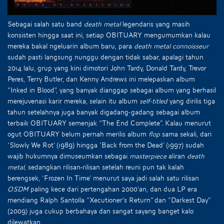
Sebagai salah satu band
death metal
legendaris yang masih
konsisten hingga saat ini, setiap OBITUARY mengumumkan kalau
mereka bakal ngeluarin album baru, para
death metal connoisseur
sudah pasti langsung nunggu dengan tidak sabar, apalagi tahun
2014 lalu, grup yang kini dimotori John Tardy, Donald Tardy, Trevor
Peres, Terry Butler, dan Kenny Andrews ini melepaskan album
“Inked in Blood”, yang banyak dianggap sebagai album yang berhasil
merejuvenasi karir mereka, selain itu album
self-titled
yang dirilis tiga
tahun setelahnya juga banyak digadang-gadang sebagai album
terbaik OBITUARY semenjak “The End Complete”. Kalau menurut
ogut OBITUARY belum pernah merilis album
flop
sama sekali, dari
‘Slowly We Rot’ (1989) hingga ‘Back from the Dead’ (1997) sudah
wajib hukumnya dimuseumkan sebagai
masterpiece
aliran
death
metal
, sedangkan rilisan-rilisan setelah reuni pun tak kalah
berengsek, ‘Frozen In Time’ menurut saya jadi salah satu rilisan
OSDM
paling kece dari pertengahan 2000’an, dan dua LP era
mendiang Ralph Santolla “Xecutioner’s Return“ dan “Darkest Day”
(2009) juga cukup berbahaya dan sangat sayang banget kalo
dilewatkan.