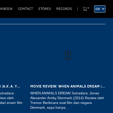
0
OKBOOK
CONTACT
STORES
RECORDS
|
MOVIE REVIEW: PREMONITION (A.K.A. YOGEN) 2004
MOVIE REVIEW: WHEN ANIMALS DREAM (2014)
utradara:
WHEN ANIMALS DREAM Sutradara: Jonas
view oleh
Alexander Arnby Denmark (2014) Review oleh
dari enam film
Tremor Berbicara soal film dan negara
Denmark, saya hanya…