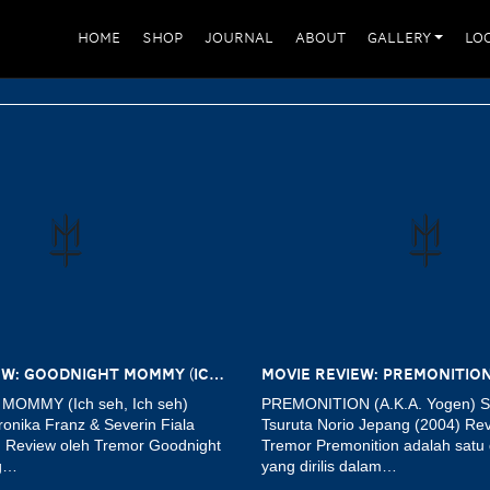
HOME
SHOP
JOURNAL
ABOUT
GALLERY
LO
MOVIE REVIEW: GOODNIGHT MOMMY (ICH SEH, ICH SEH) (2014)
OMMY (Ich seh, Ich seh)
PREMONITION (A.K.A. Yogen) S
ronika Franz & Severin Fiala
Tsuruta Norio Jepang (2004) Re
) Review oleh Tremor Goodnight
Tremor Premonition adalah satu 
g…
yang dirilis dalam…