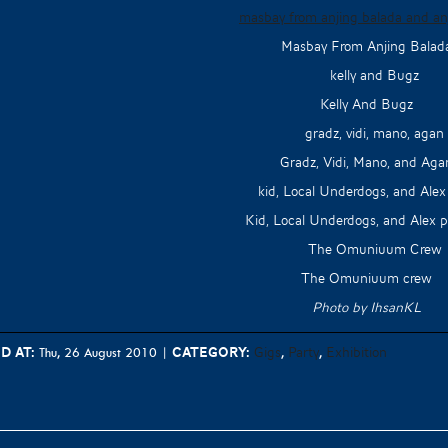
Masbay From Anjing Balad
Kelly And Bugz
Gradz, Vidi, Mano, and Aga
Kid, Local Underdogs, and Alex p
The Omuniuum crew
Photo by IhsanKL
d at:
Category:
Gigs
Party
Exhibition
Thu, 26 August 2010
|
,
,