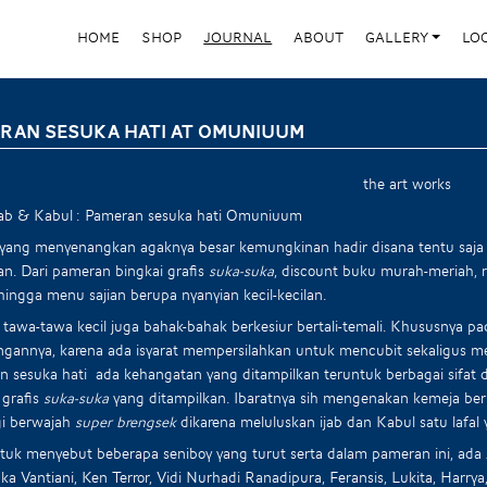
HOME
SHOP
JOURNAL
ABOUT
GALLERY
LO
RAN SESUKA HATI AT OMUNIUUM
ijab & Kabul : Pameran sesuka hati Omuniuum
 yang menyenangkan agaknya besar kemungkinan hadir disana tentu saja
an. Dari pameran bingkai grafis
suka-suka
, discount buku murah-meriah, r
, hingga menu sajian berupa nyanyian kecil-kecilan.
tawa-tawa kecil juga bahak-bahak berkesiur bertali-temali. Khususnya p
gannya, karena ada isyarat mempersilahkan untuk mencubit sekaligus me
 sesuka hati ada kehangatan yang ditampilkan teruntuk berbagai sifat d
 grafis
suka-suka
yang ditampilkan. Ibaratnya sih mengenakan kemeja be
gi berwajah
super brengsek
dikarena meluluskan ijab dan Kabul satu lafal y
uk menyebut beberapa seniboy yang turut serta dalam pameran ini, ada Ar
Ika Vantiani, Ken Terror, Vidi Nurhadi Ranadipura, Feransis, Lukita, Harry