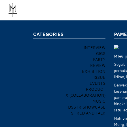
CATEGORIES
PAME
INTERVIEW
GIGS
Mileu 
PARTY
Segala
REVIEW
perhati
EXHIBITION
lirikan
ISSUE
EVENTS
Banyak 
PRODUCT
kesenan
X (COLLABORATION)
pameran
MUSIC
bingkai
DSSTR SHOWCASE
satu la
SHRED AND TALK
Nah unt
Morrg, 