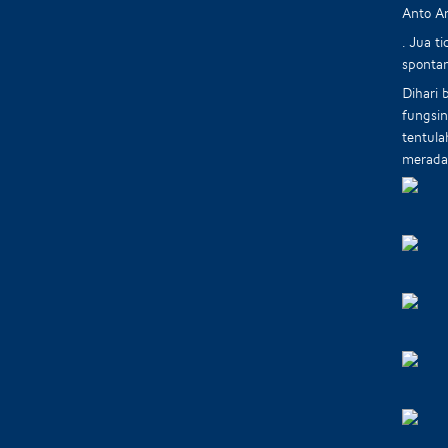
Anto Ar
. Jua t
sponta
Dihari 
fungsin
tentula
meradan