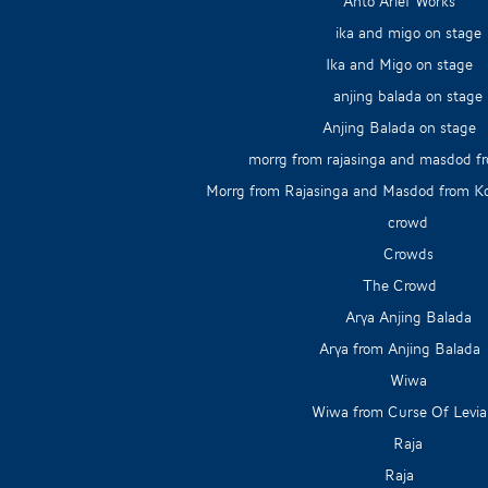
Anto Arief Works
Ika and Migo on stage
Anjing Balada on stage
Morrg from Rajasinga and Masdod from K
The Crowd
Arya from Anjing Balada
Wiwa from Curse Of Levia
Raja