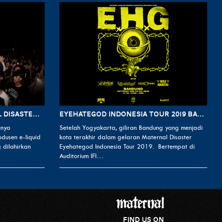
FOG OF PLEASURE MATERNAL DISASTER X IDM JUICE PARTY
EYEHATEGOD INDONESIA TOUR 2019 BANDUNG
inya
Setelah Yogyakarta, giliran Bandung yang menjadi
dusen e-liquid
kota terakhir dalam gelaran Maternal Disaster
 dilahirkan
Eyehategod Indonesia Tour 2019. Bertempat di
Auditorium IFI…
FIND US ON