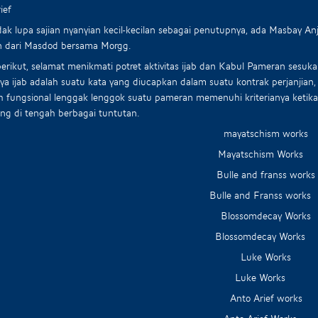
ief
idak lupa sajian nyanyian kecil-kecilan sebagai penutupnya, ada Masbay Anj
n dari Masdod bersama Morgg.
berikut, selamat menikmati potret aktivitas ijab dan Kabul Pameran ses
ya ijab adalah suatu kata yang diucapkan dalam suatu kontrak perjanjian, 
h fungsional lenggak lenggok suatu pameran memenuhi kriterianya keti
g di tengah berbagai tuntutan.
Mayatschism Works
Bulle and Franss works
Blossomdecay Works
Luke Works