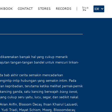
0
OKBOOK
CONTACT
STORES
RECORDS
|
 dikarenakan banyak hal yang cukup menarik
ajutan tangan-tangan bandel untuk mencuri lirikan-
ada bab akhir cerita semakin mencadarkan
ngintip-intip hubungan yang semakin intim. Pada
an kepribadian, terutama ketika melihat pernak-pernik
rkancing ganda, satu kancing berwajah
biang kerok,
ang cukup seru yaitu, lucu, segar, dan sedikit nakal.
ian Arifin, Blossom Decay, Ihsan Khairul Lazuardi,
a, Yudi Triadi, Mayat Schism, Moorg, Blossomdecay,