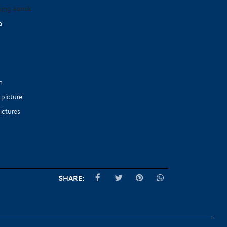
a
n
ictures
Share: