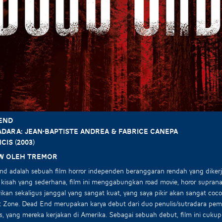
END
adara:
Jean-Baptiste Andrea & Fabrice Canepa
cis (2003)
w oleh Tremor
d adalah sebuah film horror independen beranggaran rendah yang diker
kisah yang sederhana, film ini menggabungkan road movie, horor suprana
kan sekaligus janggal yang sangat kuat, yang saya pikir akan sangat cocok
t Zone. Dead End merupakan karya debut dari duo penulis/sutradara pem
s, yang mereka kerjakan di Amerika. Sebagai sebuah debut, film ini cuk