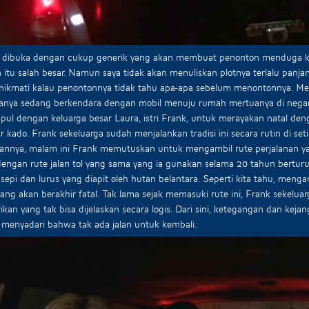
ni dibuka dengan cukup generik yang akan membuat penonton menduga k
itu salah besar. Namun saya tidak akan menuliskan plotnya terlalu panjan
inikmati kalau penontonnya tidak tahu apa-apa sebelum menontonnya. Me
ganya sedang berkendara dengan mobil menuju rumah mertuanya di negar
ul dengan keluarga besar Laura, istri Frank, untuk merayakan natal de
r kado. Frank sekeluarga sudah menjalankan tradisi ini secara rutin di set
aannya, malam ini Frank memutuskan untuk mengambil rute perjalanan y
engan rute jalan tol yang sama yang ia gunakan selama 20 tahun berturut
 sepi dan lurus yang diapit oleh hutan belantara. Seperti kita tahu, meng
ang akan berakhir fatal. Tak lama sejak memasuki rute ini, Frank sekelua
kan yang tak bisa dijelaskan secara logis. Dari sini, ketegangan dan kej
menyadari bahwa tak ada jalan untuk kembali.