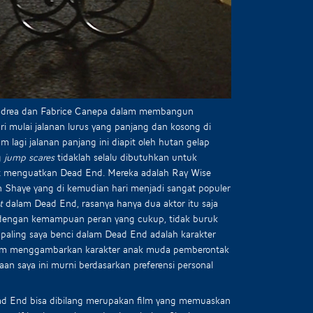
e Andrea dan Fabrice Canepa dalam membangun
i mulai jalanan lurus yang panjang dan kosong di
m lagi jalanan panjang ini diapit oleh hutan gelap
g
jump scares
tidaklah selalu dibutuhkan untuk
kut menguatkan Dead End. Mereka adalah Ray Wise
n Shaye yang di kemudian hari menjadi sangat populer
t
dalam Dead End, rasanya hanya dua aktor itu saja
al dengan kemampuan peran yang cukup, tidak buruk
g paling saya benci dalam Dead End adalah karakter
m menggambarkan karakter anak muda pemberontak
an saya ini murni berdasarkan preferensi personal
ead End bisa dibilang merupakan film yang memuaskan