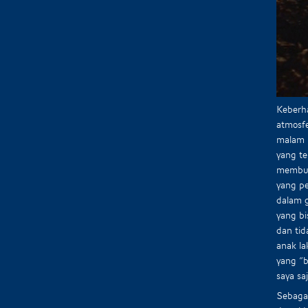
Keberha
atmosfe
malam h
yang t
membuat
yang pe
dalam g
yang bi
dan tid
anak la
yang “b
saya saj
Sebagai