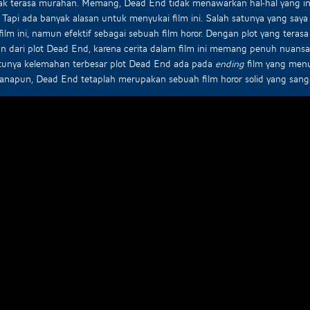
ak terasa murahan. Memang, Dead End tidak menawarkan hal-hal yang inov
. Tapi ada banyak alasan untuk menyukai film ini. Salah satunya yang sa
film ini, namun efektif sebagai sebuah film horor. Dengan plot yang teras
n dari plot Dead End, karena cerita dalam film ini memang penuh nuansa
atunya kelemahan terbesar plot Dead End ada pada
ending
film yang menu
napun, Dead End tetaplah merupakan sebuah film horor solid yang sang