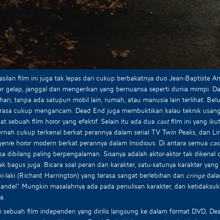
silan film ini juga tak lepas dari cukup berbakatnya duo Jean-Baptist
r gelap, janggal dan mengerikan yang bernuansa seperti dunia mimpi. Dar
ari, tanpa ada satupun mobil lain, rumah, atau manusia lain terlihat. Belu
erasa cukup mengancam. Dead End juga membuktikan kalau teknik usan
 sebuah film horor yang efektif. Selain itu ada dua
cast
film ini yang i
rnah cukup terkenal berkat perannya dalam serial TV Twin Peaks, dan Li
enre horor modern berkat perannya dalam Insidious. Di antara semua
cas
sa dibilang paling berpengalaman. Sisanya adalah aktor-aktor tak diken
ak bagus juga. Bicara soal peran dan karakter, satu-satunya karakter yan
ki-laki (Richard Harrington) yang terasa sangat berlebihan dan
cringe
dala
andel”. Mungkin masalahnya ada pada penulisan karakter, dan ketidaksuka
a.
 sebuah film independen yang dirilis langsung ke dalam format DVD, D