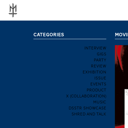
CATEGORIES
MOVI
INTERVIEW
GIGS
PARTY
REVIEW
EXHIBITION
ISSUE
EVENTS
PRODUCT
X (COLLABORATION)
MUSIC
DSSTR SHOWCASE
SHRED AND TALK