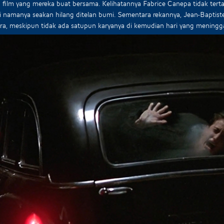
 film yang mereka buat bersama. Kelihatannya Fabrice Canepa tidak terta
i namanya seakan hilang ditelan bumi. Sementara rekannya, Jean-Baptist
ra, meskipun tidak ada satupun karyanya di kemudian hari yang meningg