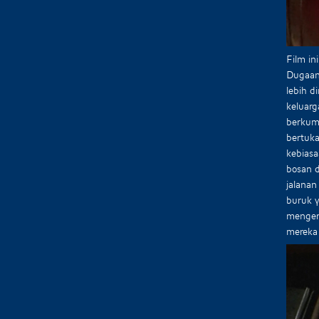
Film i
Dugaan 
lebih d
keluar
berkump
bertuka
kebias
bosan d
jalanan
buruk y
mengeri
mereka 