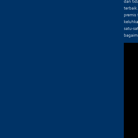
dan tid
terbaik
premis 
keluhka
satu-s
bagaima