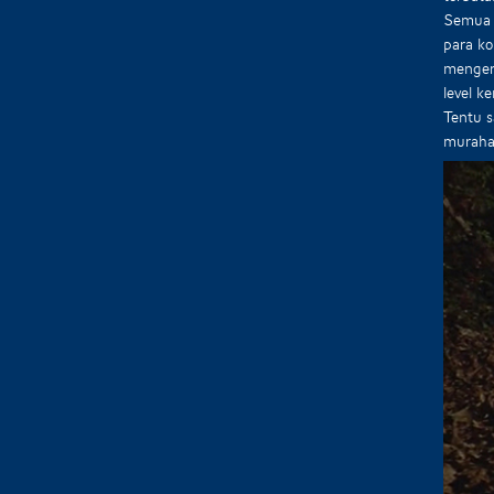
Semua 
para ko
menger
level k
Tentu s
murahan