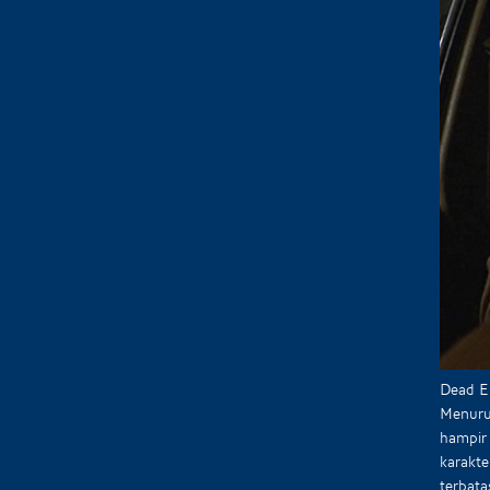
Dead En
Menurut
hampir 
karakte
terbat