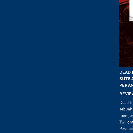
DEAD 
Sutr
Peran
Revie
Dead En
sebuah 
mengeri
Twiligh
Peranci