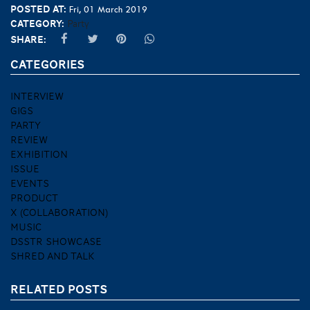
Posted at:
Fri, 01 March 2019
Category:
Party
Share:
CATEGORIES
INTERVIEW
GIGS
PARTY
REVIEW
EXHIBITION
ISSUE
EVENTS
PRODUCT
X (COLLABORATION)
MUSIC
DSSTR SHOWCASE
SHRED AND TALK
RELATED POSTS