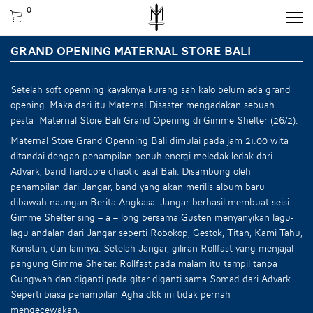
0
GRAND OPENING MATERNAL STORE BALI
Setelah soft openning kayaknya kurang sah kalo belum ada grand
opening. Maka dari itu Maternal Disaster mengadakan sebuah
pesta Maternal Store Bali Grand Opening di Gimme Shelter (26/2).
Maternal Store Grand Openning Bali dimulai pada jam 21.00 wita
ditandai dengan penampilan penuh energi meledak-ledak dari
Advark, band hardcore chaotic asal Bali. Disambung oleh
penampilan dari Jangar, band yang akan merilis album baru
dibawah naungan Berita Angkasa. Jangar berhasil membuat seisi
Gimme Shelter sing – a – long bersama Gusten menyanyikan lagu-
lagu andalan dari Jangar seperti Robokop, Gestok, Titan, Kami Tahu,
Konstan, dan lainnya. Setelah Jangar, giliran Rollfast yang menjajal
pangung Gimme Shelter. Rollfast pada malam itu tampil tanpa
Gungwah dan diganti pada gitar diganti sama Somad dari Advark.
Seperti biasa penampilan Agha dkk ini tidak pernah
mengecewakan.