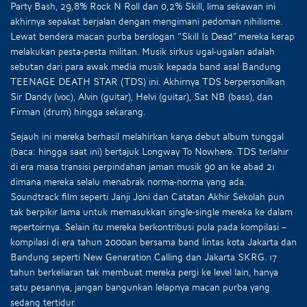
Party Bash, 29,8% Rock N Roll dan 0,2% Skill, lima sekawan ini
akhirnya sepakat berjalan dengan mengimani pedoman nihilisme.
Lewat bendera macan purba berslogan “Skill Is Dead” mereka kerap
melakukan pesta-pesta militan. Musik sirkus ugal-ugalan adalah
sebutan dari para awak media musik kepada band asal Bandung
TEENAGE DEATH STAR (TDS) ini. Akhirnya TDS berpersonilkan
Sir Dandy (voc), Alvin (guitar), Helvi (guitar), Sat NB (bass), dan
Firman (drum) hingga sekarang.
Sejauh ini mereka berhasil melahirkan karya debut album tunggal
(baca: hingga saat ini) bertajuk Longway To Nowhere. TDS terlahir
di era masa transisi perpindahan jaman musik 90 an ke abad 21
dimana mereka selalu menabrak norma-norma yang ada.
Soundtrack film seperti Janji Joni dan Catatan Akhir Sekolah pun
tak berpikir lama untuk memasukkan single-single mereka ke dalam
repertoirnya. Selain itu mereka berkontribusi pula pada kompilasi –
kompilasi di era tahun 2000an bersama band lintas kota Jakarta dan
Bandung seperti New Generation Calling dan Jakarta SKRG. 17
tahun berkeliaran tak membuat mereka pergi ke level lain, hanya
satu pesannya, jangan bangunkan lelapnya macan purba yang
sedang tertidur.