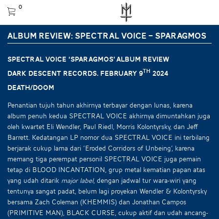
0
ALBUM REVIEW: SPECTRAL VOICE – SPARAGMOS
SPECTRAL VOICE ‘Sparagmos’ Album Review
th
Dark Descent Records. February 9
2024
Death/doom
Penantian tujuh tahun akhirnya terbayar dengan lunas, karena
album penuh kedua SPECTRAL VOICE akhirnya dimuntahkan juga
oleh kwartet Eli Wendler, Paul Riedl, Morris Kolontyrsky, dan Jeff
Barrett. Kedatangan LP nomor dua SPECTRAL VOICE ini terbilang
berjarak cukup lama dari ‘Eroded Corridors of Unbeing’, karena
memang tiga perempat personil SPECTRAL VOICE juga pemain
tetap di BLOOD INCANTATION, grup metal kematian papan atas
yang udah ditarik
major label
, dengan jadwal tur wara-wiri yang
tentunya sangat padat, belum lagi proyekan Wendler & Kolontyrsky
bersama Zach Coleman (KHEMMIS) dan Jonathan Campos
(PRIMITIVE MAN), BLACK CURSE, cukup aktif dan udah ancang-