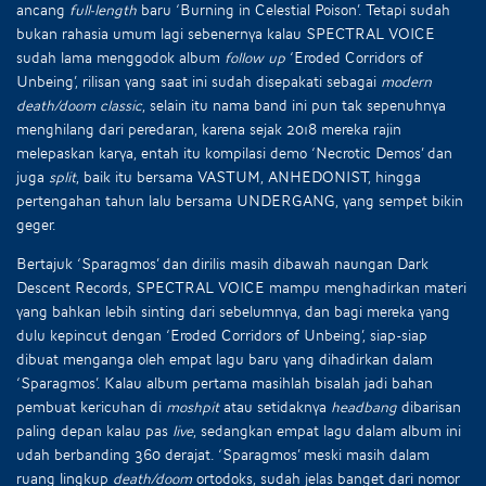
ancang
full-length
baru ‘Burning in Celestial Poison’. Tetapi sudah
bukan rahasia umum lagi sebenernya kalau SPECTRAL VOICE
sudah lama menggodok album
follow up
‘Eroded Corridors of
Unbeing’, rilisan yang saat ini sudah disepakati sebagai
modern
death/doom classic
, selain itu nama band ini pun tak sepenuhnya
menghilang dari peredaran, karena sejak 2018 mereka rajin
melepaskan karya, entah itu kompilasi demo ‘Necrotic Demos’ dan
juga
split
, baik itu bersama VASTUM, ANHEDONIST, hingga
pertengahan tahun lalu bersama UNDERGANG, yang sempet bikin
geger.
Bertajuk ‘Sparagmos’ dan dirilis masih dibawah naungan Dark
Descent Records, SPECTRAL VOICE mampu menghadirkan materi
yang bahkan lebih sinting dari sebelumnya, dan bagi mereka yang
dulu kepincut dengan ‘Eroded Corridors of Unbeing’, siap-siap
dibuat menganga oleh empat lagu baru yang dihadirkan dalam
‘Sparagmos’. Kalau album pertama masihlah bisalah jadi bahan
pembuat kericuhan di
moshpit
atau setidaknya
headbang
dibarisan
paling depan kalau pas
live
, sedangkan empat lagu dalam album ini
udah berbanding 360 derajat. ‘Sparagmos’ meski masih dalam
ruang lingkup
death/doom
ortodoks, sudah jelas banget dari nomor