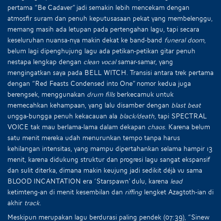
pertama “Be Cadaver” jadi semakin lebih mencekam dengan
atmosfir suram dan penuh keputusasaan pekat yang membelenggu,
memang masih ada letupan pada pertengahan lagu, tapi secara
keseluruhan nuansa-nya makin dekat ke band-band
funeral doom
,
belum lagi dipenghujung lagu ada petikan-petikan gitar penuh
nestapa lengkap dengan
clean vocal
samar-samar, yang
mengingatkan saya pada BELL WITCH. Transisi antara trek pertama
dengan “Red Feasts Condensed into One” nomor kedua juga
berengsek, menggunakan
drum fills
berkecamuk untuk
memecahkan kehampaan, yang lalu disamber dengan
blast beat
ungga-bungga penuh kekacauan ala
black/death
, tapi SPECTRAL
VOICE tak mau berlama-lama dalam dekapan
chaos
. Karena belum
satu menit mereka udah menurunkan tempo tanpa harus
kehilangan intensitas, yang mampu dipertahankan selama hampir 13
menit, karena didukung struktur dan progresi lagu sangat ekspansif
dan sulit diterka, dimana makin keujung jadi sedikit déjà vu sama
BLOOD INCANTATION era ‘Starspawn’ dulu, karena
lead
ketimteng-an di menit kesembilan dan
riffing
lengket Azagtoth-ian di
akhir
track
.
Meskipun merupakan lagu berdurasi paling pendek (07:39), “Sinew