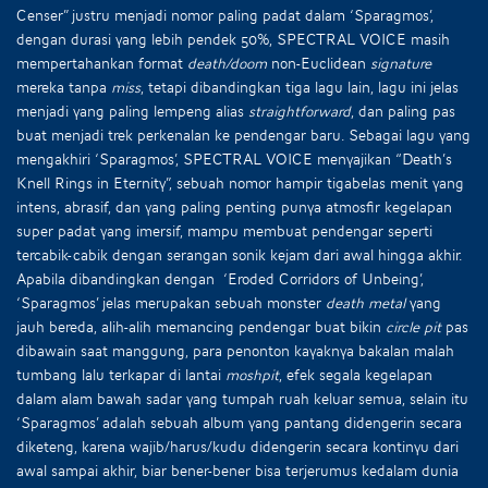
Censer” justru menjadi nomor paling padat dalam ‘Sparagmos’,
dengan durasi yang lebih pendek 50%, SPECTRAL VOICE masih
mempertahankan format
death/doom
non-Euclidean
signature
mereka tanpa
miss
, tetapi dibandingkan tiga lagu lain, lagu ini jelas
menjadi yang paling lempeng alias
straightforward
, dan paling pas
buat menjadi trek perkenalan ke pendengar baru. Sebagai lagu yang
mengakhiri ‘Sparagmos’, SPECTRAL VOICE menyajikan “Death’s
Knell Rings in Eternity”, sebuah nomor hampir tigabelas menit yang
intens, abrasif, dan yang paling penting punya atmosfir kegelapan
super padat yang imersif, mampu membuat pendengar seperti
tercabik-cabik dengan serangan sonik kejam dari awal hingga akhir.
Apabila dibandingkan dengan ‘Eroded Corridors of Unbeing’,
‘Sparagmos’ jelas merupakan sebuah monster
death metal
yang
jauh bereda, alih-alih memancing pendengar buat bikin
circle pit
pas
dibawain saat manggung, para penonton kayaknya bakalan malah
tumbang lalu terkapar di lantai
moshpit
, efek segala kegelapan
dalam alam bawah sadar yang tumpah ruah keluar semua, selain itu
‘Sparagmos’ adalah sebuah album yang pantang didengerin secara
diketeng, karena wajib/harus/kudu didengerin secara kontinyu dari
awal sampai akhir, biar bener-bener bisa terjerumus kedalam dunia