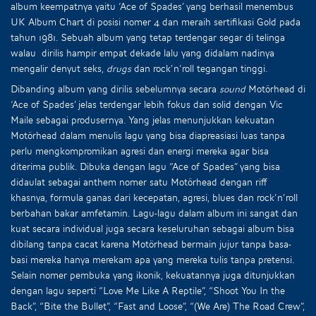
album keempatnya yaitu ‘Ace of Spades’ yang berhasil menembus
UK Album Chart di posisi nomer 4 dan meraih sertifikasi Gold pada
tahun 1981. Sebuah album yang tetap terdengar segar di telinga
walau dirilis hampir empat dekade lalu yang didalam nadinya
mengalir denyut seks,
drugs
dan rock’n’roll tegangan tinggi.
Dibanding album yang dirilis sebelumnya secara
sound
Motörhead di
‘Ace of Spades’ jelas terdengar lebih fokus dan solid dengan Vic
Maile sebagai produsernya. Yang jelas menunjukkan kekuatan
Motörhead dalam menulis lagu yang bisa diapreasiasi luas tanpa
perlu mengkompromikan agresi dan energi mereka agar bisa
diterima publik. Dibuka dengan lagu “Ace of Spades” yang bisa
didaulat sebagai anthem nomer satu Motörhead dengan riff
khasnya, formula ganas dari kecepatan, agresi, blues dan rock’n’roll
berbahan bakar amfetamin. Lagu-lagu dalam album ini sangat dan
kuat secara individual juga secara keseluruhan sebagai album bisa
dibilang tanpa cacat karena Motörhead bermain jujur tanpa basa-
basi mereka hanya merekam apa yang mereka tulis tanpa pretensi.
Selain nomer pembuka yang ikonik, kekuatannya juga ditunjukkan
dengan lagu seperti “Love Me Like A Reptile”, “Shoot You In the
Back”, “Bite the Bullet”, “Fast and Loose”, “(We Are) The Road Crew”,