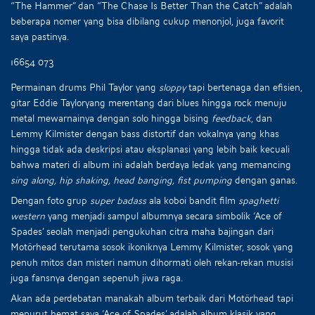
“The Hammer” dan “The Chase Is Better Than the Catch” adalah
beberapa nomer yang bisa dibilang cukup menonjol, juga favorit
saya pastinya.
16654 073
Permainan drums Phil Taylor yang
sloppy
tapi bertenaga dan efisien,
gitar Eddie Tayloryang merentang dari blues hingga rock menuju
metal mewarnainya dengan solo hingga bising
feedback
, dan
Lemmy Kilmister dengan bass distortif dan vokalnya yang khas
hingga tidak ada deskripsi atau eksplanasi yang lebih baik kecuali
bahwa materi di album ini adalah berdaya ledak yang memancing
sing along, hip shaking, head banging, fist pumping
dengan ganas.
Dengan foto grup
super badass
ala koboi bandit film
spaghetti
western
yang menjadi sampul albumnya secara simbolik ‘Ace of
Spades’ seolah menjadi pengukuhan citra maha bajingan dari
Motörhead terutama sosok ikoniknya Lemmy Kilmister, sosok yang
penuh mitos dan misteri namun dihormati oleh rekan-rekan musisi
juga fansnya dengan sepenuh jiwa raga.
Akan ada perdebatan manakah album terbaik dari Motörhead tapi
menurut hemat saya ‘Ace of Spades’ adalah album klasik yang