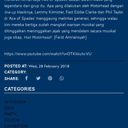
legendaris dari grup itu. Apa yang dilakukan oleh Motörhead dengan
line-up
klasiknya, Lemmy Kilmister, Fast Eddie Clarke dan Phil Taylor
di ‘Ace of Spades’ menggaung melintas generasi, sehingga walau
kini mereka bertiga sudah mangkat warisan musikal yang
ditinggalkan meninggalkan jejak yang mendalam secara musikal
juga sikap,
Hail Motörhead!
[Farid Amriansyah]
https://www.youtube.com/watch?v=OTKkkutx-VU
Posted at:
Wed, 28 February 2018
Category:
Review
Share:
CATEGORIES
INTERVIEW
GIGS
PARTY
REVIEW
EXHIBITION