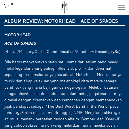
0
ALBUM REVIEW: MOTÖRHEAD – ACE OF SPADES
MOTÖRHEAD
Ace of Spades
(Bronze/Mercury/Castle Communication/Sanctuary Records, 1980)
Bila harus menyebutkan salah satu nama dari sekian band heavy
metal legendaris yang paling influensial, prolifik dan dihormati
sepanjang masa maka ianya jelas adalah Motörhead. Mereka punya
musik dan sikap kelakuan yang melengkapi citra mereka sebagai
band rock yang maha bajingan dan ugal-ugalan.Melebur batasan
dengan dicintai oleh dua kubu, punk dan metal, perjalanan karirnya
dimulai dengan diremehkan dan cemoohan dengan memenangkan
jajak pendapat sebagai “The Best Worst Band in the World” pada
tahun 1976 oleh majalah musik Inggris, NME. Menjelang akhir 1970-
an mulai menarik perhatian dengan album ‘Bomber’ dan ‘Overkill’
yang cukup sukses, namun yang melejitkan nama mereka adalah