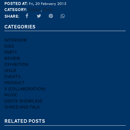
Posted at:
Fri, 20 February 2015
Category:
Review
Music
,
Share:
CATEGORIES
INTERVIEW
GIGS
PARTY
REVIEW
EXHIBITION
ISSUE
EVENTS
PRODUCT
X (COLLABORATION)
MUSIC
DSSTR SHOWCASE
SHRED AND TALK
RELATED POSTS