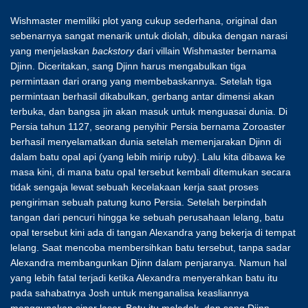
Wishmaster memiliki plot yang cukup sederhana, original dan
sebenarnya sangat menarik untuk diolah, dibuka dengan narasi
yang menjelaskan
backstory
dari villain Wishmaster bernama
Djinn. Diceritakan, sang Djinn harus mengabulkan tiga
permintaan dari orang yang membebaskannya. Setelah tiga
permintaan berhasil dikabulkan, gerbang antar dimensi akan
terbuka, dan bangsa jin akan masuk untuk menguasai dunia. Di
Persia tahun 1127, seorang penyihir Persia bernama Zoroaster
berhasil menyelamatkan dunia setelah memenjarakan Djinn di
dalam batu opal api (yang lebih mirip ruby). Lalu kita dibawa ke
masa kini, di mana batu opal tersebut kembali ditemukan secara
tidak sengaja lewat sebuah kecelakaan kerja saat proses
pengiriman sebuah patung kuno Persia. Setelah berpindah
tangan dari pencuri hingga ke sebuah perusahaan lelang, batu
opal tersebut kini ada di tangan Alexandra yang bekerja di tempat
lelang. Saat mencoba membersihkan batu tersebut, tanpa sadar
Alexandra membangunkan Djinn dalam penjaranya. Namun hal
yang lebih fatal terjadi ketika Alexandra menyerahkan batu itu
pada sahabatnya Josh untuk menganalisa keasliannya
menggunakan sinar laser. Batu itu meledak, dan sang Djinn