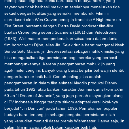
menciptakan legenda ikonik baru dalam budaya horror, yang
sayangnya tidak berhasil meskipun setelahnya menelurkan tiga
sekuel dengan kualitas yang semakin memburuk. Film ini
diproduseri oleh Wes Craven pencipta franchise A Nightmare on
Elm Street, bersama dengan Pierre David produser film-film
buatan Cronenberg seperti Scanners (1981) dan Videodrome
(1983). Wishmaster memperkenalkan
villain
baru dalam dunia
film horror yaitu Djinn, alias Jin. Sejak dunia barat mengenal kisah
Seribu Satu Malam, jin direpresentasi sebagai mahluk mistis yang
bisa mengabulkan tiga permintaan bagi mereka yang berhasil
membangunkannya. Karena penggambaran mahluk jin yang
agak melenceng ini, banyak orang barat berpikir bahwa jin identik
dengan karakter baik hati. Contoh paling jelas adalah
penggambaran jin dalam film animasi Aladdin produksi Disney
pada tahun 1992, atau bahkan karakter Jeannie dari sitkom akhir
60-an “I Dream of Jeannie”, yang juga pernah ditayangkan ulang
di TV Indonesia hingga tercipta sitkom adaptasi versi lokal-nya
berjudul “Jin Dan Jun” pada tahun 1996. Pemahaman populer
budaya barat tentang jin sebagai pengabul permintaan inilah
yang kemudian menjadi dasar premis Wishmaster. Hanya saja, jin
dalam film ini sama sekali bukan karakter baik hati.