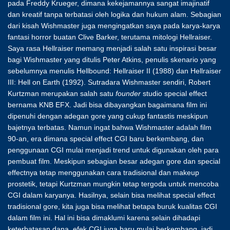
pada Freddy Krueger, dimana kekejamannya sangat imajinatif
dan kreatif tanpa terbatasi oleh logika dan hukum alam. Sebagian
dari kisah Wishmaster juga mengingatkan saya pada karya-karya
fantasi horror buatan Clive Barker, terutama mitologi Hellraiser.
Saya rasa Hellraiser memang menjadi salah satu inspirasi besar
bagi Wishmaster yang ditulis Peter Atkins, penulis skenario yang
sebelumnya menulis Hellbound: Hellraiser II (1988) dan Hellraiser
III: Hell on Earth (1992). Sutradara Wishmaster sendiri, Robert
Kurtzman merupakan salah satu
founder
studio special effect
bernama KNB EFX. Jadi bisa dibayangkan bagaimana film ini
dipenuhi dengan adegan gore yang cukup fantastis meskipun
bajetnya terbatas. Namun ingat bahwa Wishmaster adalah film
90-an, era dimana special effect CGI baru berkembang, dan
penggunaan CGI mulai menjadi trend untuk digunakan oleh para
pembuat film. Meskipun sebagian besar adegan gore dan special
effectnya tetap menggunakan cara tradisional dan makeup
prostetik, tetapi Kurtzman mungkin tetap tergoda untuk mencoba
CGI dalam karyanya. Hasilnya, selain bisa melihat special effect
tradisional gore, kita juga bisa melihat betapa buruk kualitas CGI
dalam film ini. Hal ini bisa dimaklumi karena selain dihadapi
keterbatasan dana, efek CGI juga baru mulai berkembang, jadi