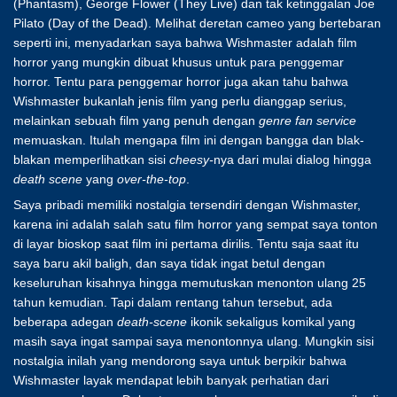
(Phantasm), George Flower (They Live) dan tak ketinggalan Joe
Pilato (Day of the Dead). Melihat deretan cameo yang bertebaran
seperti ini, menyadarkan saya bahwa Wishmaster adalah film
horror yang mungkin dibuat khusus untuk para penggemar
horror. Tentu para penggemar horror juga akan tahu bahwa
Wishmaster bukanlah jenis film yang perlu dianggap serius,
melainkan sebuah film yang penuh dengan
genre
fan service
memuaskan. Itulah mengapa film ini dengan bangga dan blak-
blakan memperlihatkan sisi
cheesy-
nya dari mulai dialog hingga
death scene
yang
over-the-top
.
Saya pribadi memiliki nostalgia tersendiri dengan Wishmaster,
karena ini adalah salah satu film horror yang sempat saya tonton
di layar bioskop saat film ini pertama dirilis. Tentu saja saat itu
saya baru akil baligh, dan saya tidak ingat betul dengan
keseluruhan kisahnya hingga memutuskan menonton ulang 25
tahun kemudian. Tapi dalam rentang tahun tersebut, ada
beberapa adegan
death-scene
ikonik sekaligus komikal yang
masih saya ingat sampai saya menontonnya ulang. Mungkin sisi
nostalgia inilah yang mendorong saya untuk berpikir bahwa
Wishmaster layak mendapat lebih banyak perhatian dari