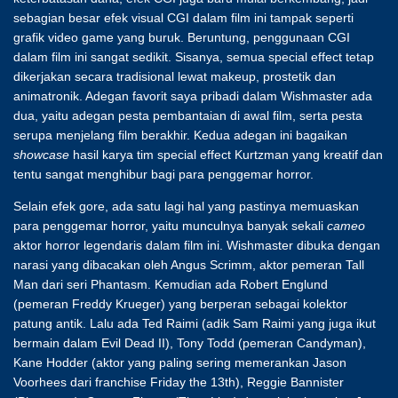
sebagian besar efek visual CGI dalam film ini tampak seperti
grafik video game yang buruk. Beruntung, penggunaan CGI
dalam film ini sangat sedikit. Sisanya, semua special effect tetap
dikerjakan secara tradisional lewat makeup, prostetik dan
animatronik. Adegan favorit saya pribadi dalam Wishmaster ada
dua, yaitu adegan pesta pembantaian di awal film, serta pesta
serupa menjelang film berakhir. Kedua adegan ini bagaikan
showcase
hasil karya tim special effect Kurtzman yang kreatif dan
tentu sangat menghibur bagi para penggemar horror.
Selain efek gore, ada satu lagi hal yang pastinya memuaskan
para penggemar horror, yaitu munculnya banyak sekali
cameo
aktor horror legendaris dalam film ini. Wishmaster dibuka dengan
narasi yang dibacakan oleh Angus Scrimm, aktor pemeran Tall
Man dari seri Phantasm. Kemudian ada Robert Englund
(pemeran Freddy Krueger) yang berperan sebagai kolektor
patung antik. Lalu ada Ted Raimi (adik Sam Raimi yang juga ikut
bermain dalam Evil Dead II), Tony Todd (pemeran Candyman),
Kane Hodder (aktor yang paling sering memerankan Jason
Voorhees dari franchise Friday the 13th), Reggie Bannister