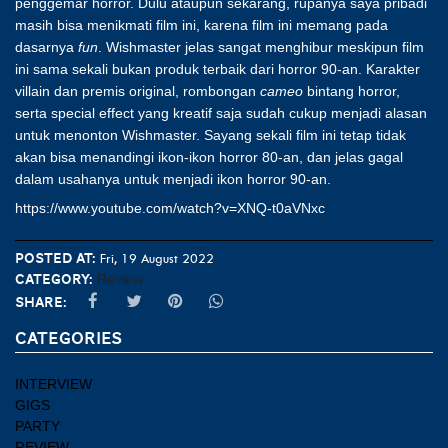
penggemar horror. Dulu ataupun sekarang, rupanya saya pribadi
masih bisa menikmati film ini, karena film ini memang pada
dasarnya
fun
. Wishmaster jelas sangat menghibur meskipun film
ini sama sekali bukan produk terbaik dari horror 90-an. Karakter
villain dan premis original, rombongan
cameo
bintang horror,
serta special effect yang kreatif saja sudah cukup menjadi alasan
untuk menonton Wishmaster. Sayang sekali film ini tetap tidak
akan bisa menandingi ikon-ikon horror 80-an, dan jelas gagal
dalam usahanya untuk menjadi ikon horror 90-an.
https://www.youtube.com/watch?v=XNQ-t0aVNxc
Posted at:
Fri, 19 August 2022
Category:
Review
Share:
CATEGORIES
INTERVIEW
GIGS
PARTY
REVIEW