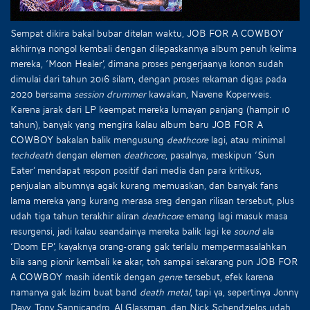
Sempat dikira bakal bubar ditelan waktu, JOB FOR A COWBOY
akhirnya nongol kembali dengan dilepaskannya album penuh kelima
mereka, ‘Moon Healer’, dimana proses pengerjaanya konon sudah
dimulai dari tahun 2016 silam, dengan proses rekaman digas pada
2020 bersama
session drummer
kawakan, Navene Koperweis.
Karena jarak dari LP keempat mereka lumayan panjang (hampir 10
tahun), banyak yang mengira kalau album baru JOB FOR A
COWBOY bakalan balik mengusung
deathcore
lagi, atau minimal
techdeath
dengan elemen
deathcore
, pasalnya, meskipun ‘Sun
Eater’ mendapat respon positif dari media dan para kritikus,
penjualan albumnya agak kurang memuaskan, dan banyak fans
lama mereka yang kurang merasa sreg dengan rilisan tersebut, plus
udah tiga tahun terakhir aliran
deathcore
emang lagi masuk masa
resurgensi, jadi kalau seandainya mereka balik lagi ke
sound
ala
‘Doom EP’, kayaknya orang-orang gak terlalu mempermasalahkan
bila sang pionir kembali ke akar, toh sampai sekarang pun JOB FOR
A COWBOY masih identik dengan
genre
tersebut, efek karena
namanya gak lazim buat band
death metal
, tapi ya, sepertinya Jonny
Davy, Tony Sannicandro, Al Glassman, dan Nick Schendzielos udah