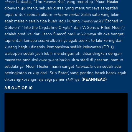
closer
fantastis, “The Forever Rot”, yang menutup ‘Moon Healer’
dibawah 40 menit, sebuah durasi yang menurut saya sangatlah
tepat untuk sebuah album
extreme metal
. Salah satu yang bikin
agak malesin selain tiga buah lagu kurang
memorable
(“Etched in
Oblivion”, “Into the Crystalline Crypts” dan “A Sorrow-Filled Moon”)
adalah produksi dari Jason Suecof, hasil
mixing
-nya sih oke banget,
tapi entah kenapa
sound
albumnya agak sedikit terlalu kering dan
kurang begitu dinamis, kompresinya sedikit kelewatan (DR 5),
walaupun sudah jauh lebih mendingan sih, dibandingkan dengan
mayoritas produksi
over-quantization
ultra steril di pasaran, namun
setidaknya ‘Moon Healer’ masih sangat
listenable
, dan sudah ada
peningkatan cukup dari ‘Sun Eater’, yang penting besok-besok agak
dikurang-kurangin aja segi pamer
skill
-nya.
(Peanhead)
8.5 out of 10