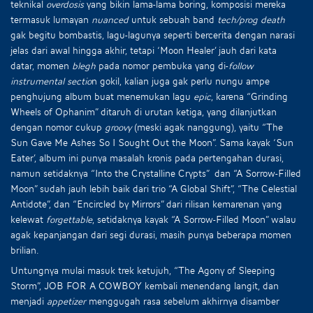
teknikal
overdosis
yang bikin lama-lama boring, komposisi mereka
termasuk lumayan
nuanced
untuk sebuah band
tech/prog death
gak begitu bombastis, lagu-lagunya seperti bercerita dengan narasi
jelas dari awal hingga akhir, tetapi ‘Moon Healer’ jauh dari kata
datar, momen
blegh
pada nomor pembuka yang di-
follow
instrumental sectio
n gokil, kalian juga gak perlu nungu ampe
penghujung album buat menemukan lagu
epic
, karena “Grinding
Wheels of Ophanim” ditaruh di urutan ketiga, yang dilanjutkan
dengan nomor cukup
groovy
(meski agak nanggung), yaitu “The
Sun Gave Me Ashes So I Sought Out the Moon”. Sama kayak ‘Sun
Eater’, album ini punya masalah kronis pada pertengahan durasi,
namun setidaknya “Into the Crystalline Crypts” dan “A Sorrow-Filled
Moon” sudah jauh lebih baik dari trio “A Global Shift”, “The Celestial
Antidote”, dan “Encircled by Mirrors” dari rilisan kemarenan yang
kelewat
forgettable
, setidaknya kayak “A Sorrow-Filled Moon” walau
agak kepanjangan dari segi durasi, masih punya beberapa momen
brilian.
Untungnya mulai masuk trek ketujuh, “The Agony of Sleeping
Storm”, JOB FOR A COWBOY kembali menendang langit, dan
menjadi
appetizer
menggugah rasa sebelum akhirnya disamber