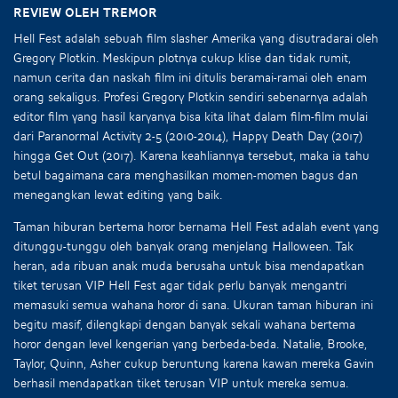
Review oleh Tremor
Hell Fest adalah sebuah film slasher Amerika yang disutradarai oleh
Gregory Plotkin. Meskipun plotnya cukup klise dan tidak rumit,
namun cerita dan naskah film ini ditulis beramai-ramai oleh enam
orang sekaligus. Profesi Gregory Plotkin sendiri sebenarnya adalah
editor film yang hasil karyanya bisa kita lihat dalam film-film mulai
dari Paranormal Activity 2-5 (2010-2014), Happy Death Day (2017)
hingga Get Out (2017). Karena keahliannya tersebut, maka ia tahu
betul bagaimana cara menghasilkan momen-momen bagus dan
menegangkan lewat editing yang baik.
Taman hiburan bertema horor bernama Hell Fest adalah event yang
ditunggu-tunggu oleh banyak orang menjelang Halloween. Tak
heran, ada ribuan anak muda berusaha untuk bisa mendapatkan
tiket terusan VIP Hell Fest agar tidak perlu banyak mengantri
memasuki semua wahana horor di sana. Ukuran taman hiburan ini
begitu masif, dilengkapi dengan banyak sekali wahana bertema
horor dengan level kengerian yang berbeda-beda. Natalie, Brooke,
Taylor, Quinn, Asher cukup beruntung karena kawan mereka Gavin
berhasil mendapatkan tiket terusan VIP untuk mereka semua.