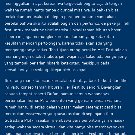
meninggalkan mayat korbannya tergeletak begitu saja di tengah
wahana rumah hantu tanpa dicurigai misalnya. Ia bahkan bisa
melakukan penusukan di depan para pengunjung yang akan
berpikir bahwa aksi itu adalah bagian dari
performance
pekerja Hell
fest untuk menakut-nakuti mereka. Lokasi taman hiburan horor
seperti ini juga memungkinkan para korban yang ketakutan
kesulitan mencari pertolongan, karena tidak akan ada yang
menganggapnya serius. Toh tujuan orang pergi ke Hell Fest adalah
memang ingin ditakut-takuti, jadi wajar saja kalau ada pengunjung
yang tampak berlarian histeris ketakutan, meskipun pada
kenyataannya ia sedang dikejar oleh psikopat.
Sekarang mari kita bicarakan salah satu daya tarik terkuat dari film
ini, yaitu konsep taman hiburan Hell Fest itu sendiri. Bayangkan
sebuah tempat seperti Dufan, namun semua wahananya
bertemakan horror. Para penonton yang gemar mencari wahana
rumah hantu di setiap gelaran pasar malam setempat pasti bisa
merasakan
excitement
yang saya rasakan di sepanjang film.
Sutradara Plotkin seakan membawa para penontonnya memasuki
setiap wahana secara virtual, dan kita hanya bisa membayangkan
bagaimana serunya kalau tempat seperti Hell Fest benar-benar ada,