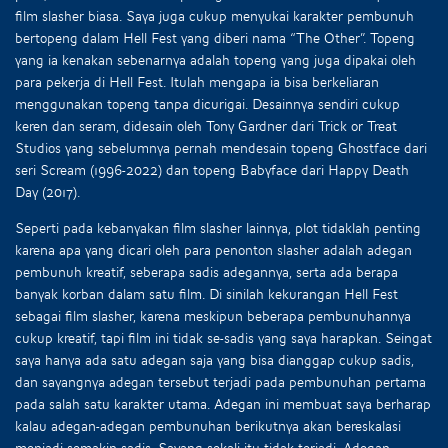
film slasher biasa. Saya juga cukup menyukai karakter pembunuh
bertopeng dalam Hell Fest yang diberi nama “The Other”. Topeng
yang ia kenakan sebenarnya adalah topeng yang juga dipakai oleh
para pekerja di Hell Fest. Itulah mengapa ia bisa berkeliaran
menggunakan topeng tanpa dicurigai. Desainnya sendiri cukup
keren dan seram, didesain oleh Tony Gardner dari Trick or Treat
Studios yang sebelumnya pernah mendesain topeng Ghostface dari
seri Scream (1996-2022) dan topeng Babyface dari Happy Death
Day (2017).
Seperti pada kebanyakan film slasher lainnya, plot tidaklah penting
karena apa yang dicari oleh para penonton slasher adalah adegan
pembunuh kreatif, seberapa sadis adegannya, serta ada berapa
banyak korban dalam satu film. Di sinilah kekurangan Hell Fest
sebagai film slasher, karena meskipun beberapa pembunuhannya
cukup kreatif, tapi film ini tidak se-sadis yang saya harapkan. Seingat
saya hanya ada satu adegan saja yang bisa dianggap cukup sadis,
dan sayangnya adegan tersebut terjadi pada pembunuhan pertama
pada salah satu karakter utama. Adegan ini membuat saya berharap
kalau adegan-adegan pembunuhan berikutnya akan bereskalasi
menjadi semakin sadis. Sayang sekali itu tidak terjadi. Adegan