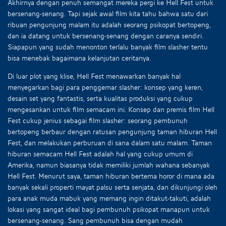
Akhirnya dengan penuh semangat mereka pergi ke Hell Fest untuk
bersenang-senang. Tapi sejak awal film kita tahu bahwa satu dari
ribuan pengunjung malam itu adalah seorang psikopat bertopeng,
dan ia datang untuk bersenang-senang dengan caranya sendiri.
Siapapun yang sudah menonton terlalu banyak film slasher tentu
bisa menebak bagaimana kelanjutan ceritanya.
Di luar plot yang klise, Hell Fest menawarkan banyak hal
menyegarkan bagi para penggemar slasher: konsep yang keren,
desain set yang fantastis, serta kualitas produksi yang cukup
mengesankan untuk film semacam ini. Konsep dan premis film Hell
Fest cukup jenius sebagai film slasher: seorang pembunuh
bertopeng berbaur dengan ratusan pengunjung taman hiburan Hell
Fest, dan melakukan perburuan di sana dalam satu malam. Taman
hiburan semacam Hell Fest adalah hal yang cukup umum di
Amerika, namun biasanya tidak memiliki jumlah wahana sebanyak
Hell Fest. Menurut saya, taman hiburan bertema horor di mana ada
banyak sekali properti mayat palsu serta senjata, dan dikunjungi oleh
para anak muda mabuk yang memang ingin ditakut-takuti, adalah
lokasi yang sangat ideal bagi pembunuh psikopat manapun untuk
bersenang-senang. Sang pembunuh bisa dengan mudah