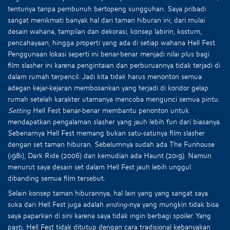
tentunya tanpa pembunuh bertopeng sungguhan. Saya pribadi
sangat menikmati banyak hal dari taman hiburan ini, dari mulai
desain wahana, tampilan dan dekorasi, konsep labirin, kostum,
pencahayaan, hingga properti yang ada di setiap wahana Hell Fest.
Penggunaan lokasi seperti ini benar-benar menjadi nilai plus bagi
film slasher ini karena pengintaian dan perburuannya tidak terjadi di
dalam rumah terpencil. Jadi kita tidak harus menonton semua
adegan kejar-kejaran membosankan yang terjadi di koridor gelap
rumah setelah karakter utamanya mencoba mengunci semua pintu.
Setting
Hell Fest benar-benar membantu penonton untuk
mendapatkan pengalaman slasher yang jauh lebih fun dari biasanya.
Sebenarnya Hell Fest memang bukan satu-satunya film slasher
dengan set taman hiburan. Sebelumnya sudah ada The Funhouse
(1981), Dark Ride (2006) dan kemudian ada Haunt (2019). Namun
menurut saya desain set dalam Hell Fest jauh lebih unggul
dibanding semua film tersebut.
Selain konsep taman hiburannya, hal lain yang yang sangat saya
suka dari Hell Fest juga adalah
ending
-nya yang mungkin tidak bisa
saya paparkan di sini karena saya tidak ingin berbagi spoiler. Yang
pasti, Hell Fest tidak ditutup dengan cara tradisional kebanyakan