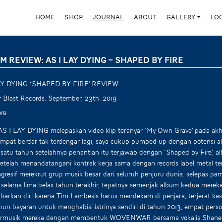
HOME
SHOP
JOURNAL
ABOUT
GALLERY
LO
M REVIEW: AS I LAY DYING – SHAPED BY FIRE
AY DYING ‘SHAPED BY FIRE’ REVIEW
 Blast Records. September, 23th. 2019
re
AS I LAY DYING melepaskan video klip teranyar ‘My Own Grave’ pada akh
mpat berdar tak terdengar lagi, saya cukup pumped up dengan potensi a
satu tahun setelahnya penantian itu terjawab dengan ‘Shaped by Fire’
setelah menandatangani kontrak kerja sama dengan records label metal ter
gresif merekrut grup musik besar dari seluruh penjuru dunia. selepas p
selama lima belas tahun terakhir, tepatnya semenjak album kedua mereka
arkan diri karena Tim Lambesis harus mendekam di penjara, terjerat 
n bayaran untuk menghabisi istrinya sendiri di tahun 2013, empat pers
bermusik mereka dengan membentuk WOVENWAR bersama vokalis Shan