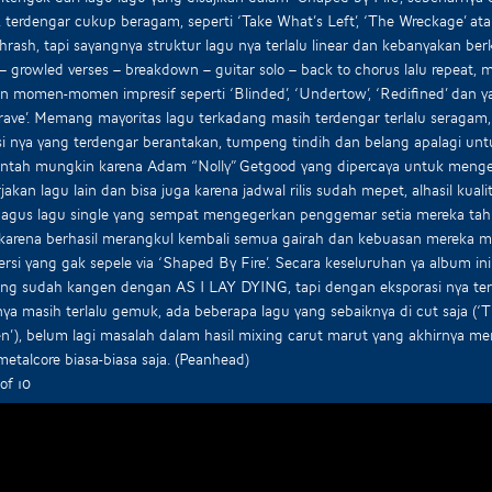
 terdengar cukup beragam, seperti ‘Take What’s Left’, ‘The Wreckage’ at
hrash, tapi sayangnya struktur lagu nya terlalu linear dan kebanyakan ber
– growled verses – breakdown – guitar solo – back to chorus lalu repeat
an momen-momen impresif seperti ‘Blinded’, ‘Undertow’, ‘Redifined’ dan y
ve’. Memang mayoritas lagu terkadang masih terdengar terlalu seragam, te
i nya yang terdengar berantakan, tumpeng tindih dan belang apalagi untu
entah mungkin karena Adam “Nolly” Getgood yang dipercaya untuk menger
akan lagu lain dan bisa juga karena jadwal rilis sudah mepet, alhasil kua
agus lagu single yang sempat mengegerkan penggemar setia mereka tahu
 karena berhasil merangkul kembali semua gairah dan kebuasan mereka m
ersi yang gak sepele via ‘Shaped By Fire’. Secara keseluruhan ya album i
ng sudah kangen dengan AS I LAY DYING, tapi dengan eksporasi nya terlalu
nya masih terlalu gemuk, ada beberapa lagu yang sebaiknya di cut saja (‘The
’), belum lagi masalah dalam hasil mixing carut marut yang akhirnya men
etalcore biasa-biasa saja. (Peanhead)
of 10