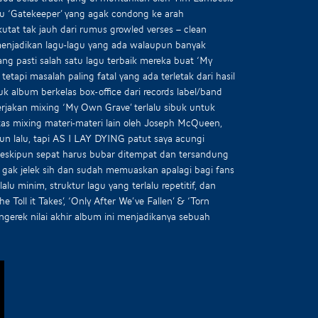
au ‘Gatekeeper’ yang agak condong ke arah
kutat tak jauh dari rumus growled verses – clean
, menjadikan lagu-lagu yang ada walaupun banyak
ang pasti salah satu lagu terbaik mereka buat ‘My
tapi masalah paling fatal yang ada terletak dari hasil
k album berkelas box-office dari records label/band
jakan mixing ‘My Own Grave’ terlalu sibuk untuk
litas mixing materi-materi lain oleh Joseph McQueen,
n lalu, tapi AS I LAY DYING patut saya acungi
eskipun sepat harus bubar ditempat dan tersandung
ni gak jelek sih dan sudah memuaskan apalagi bagi fans
 minim, struktur lagu yang terlalu repetitif, dan
 Toll it Takes’, ‘Only After We’ve Fallen’ & ‘Torn
gerek nilai akhir album ini menjadikanya sebuah