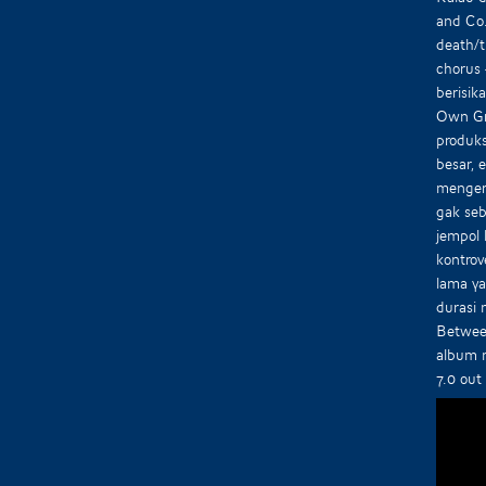
and Co.
death/t
chorus 
berisik
Own Gra
produks
besar, 
mengerj
gak seb
jempol
kontrov
lama ya
durasi 
Between
album m
7.0 out 