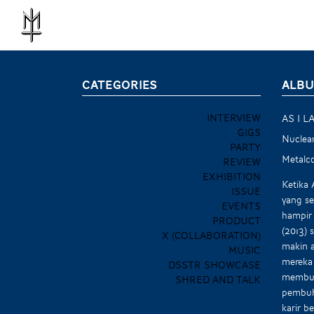
CATEGORIES
ALBU
INTERVIEW
AS I L
GIGS
Nuclear
PARTY
Metalco
REVIEW
EXHIBITION
Ketika 
ISSUE
yang se
EVENTS
hampir 
PRODUCT
(2013) 
X (COLLABORATION)
makin a
MUSIC
mereka 
DSSTR SHOWCASE
membub
SHRED AND TALK
pembuhu
karir 