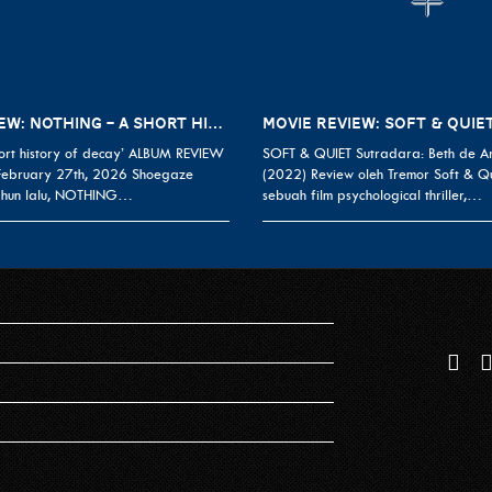
ALBUM REVIEW: NOTHING – A SHORT HISTORY OF DECAY
MOVIE REVIEW: SOFT & QUIET
rt history of decay’ ALBUM REVIEW
SOFT & QUIET Sutradara: Beth de A
 February 27th, 2026 Shoegaze
(2022) Review oleh Tremor Soft & Q
ahun lalu, NOTHING…
sebuah film psychological thriller,…