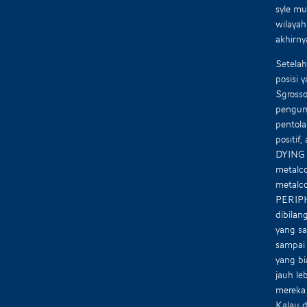
syle mu
wilayah
akhirn
Setelah
posisi 
Sgrosso
pengumu
pentola
positif
DYING s
metalco
metalco
PERIPH
dibilan
yang sa
sampai 
yang bi
jauh le
mereka
Kalau d