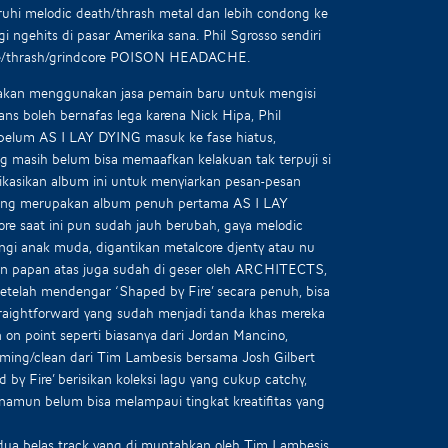
uhi melodic death/thrash metal dan lebih condong ke
 ngehits di pasar Amerika sana. Phil Sgrosso sendiri
ore/thrash/grindcore POISON HEADACHE.
is akan menggunakan jasa pemain baru untuk mengisi
 fans boleh bernafas lega karena Nick Hipa, Phil
ebelum AS I LAY DYING masuk ke fase hiatus,
g masih belum bisa memaafkan kelakuan tak terpuji si
kasikan album ini untuk menyiarkan pesan-pesan
e’ yang merupakan album penuh pertama AS I LAY
re saat ini pun sudah jauh berubah, gaya melodic
ngi anak muda, digantikan metalcore djenty atau nu
aran papan atas juga sudah di geser oleh ARCHITECTS,
lah mendengar ‘Shaped by Fire’ secara penuh, bisa
raightforward yang sudah menjadi tanda khas mereka
n on point seperti biasanya dari Jordan Mancino,
aming/clean dari Tim Lambesis bersama Josh Gilbert
by Fire’ berisikan koleksi lagu yang cukup catchy,
l, namun belum bisa melampaui tingkat kreatifitas yang
a dua belas track yang di muntahkan oleh Tim Lambesis