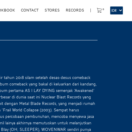
0
OKBOOK
CONTACT
STORES
RECORDS
|
ir tahun 2018 silam setelah desas-desus comeback
lbum comeback yang bakal di keluarkan dari kandang,
, album pertama AS I LAY DYING semenjak ‘Awakened’
besar di dunia saat ini Nuclear Blast Records yang
amit dengan Metal Blade Records, yang menjadi rumah
 ‘Frail World Collapse (2003). Sempat harus
kasus percobaan pembunuhan, mencoba menyewa jasa
onil lainya akhirnya memutuskan untuk melanjutkan
e Blay (OH, SLEEPER), WOVENWAR sendiri punya